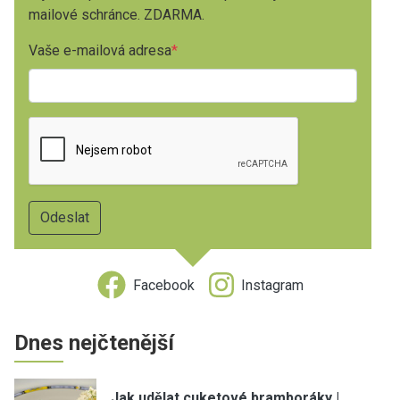
mailové schránce. ZDARMA.
Vaše e-mailová adresa
Facebook
Instagram
Dnes nejčtenější
Jak udělat cuketové bramboráky |