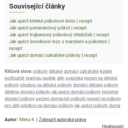
Související články
Jak upéct křehké piškotové těsto | recept
Jak upéct pomerančový piškot | recept
Jak upéct trojbarevný piškotový chlebíček | recept
Jak upéct švestkové řezy s tvarohem a piškotem |
recept
Jak upéct domácí cukrářské piškoty | recept
Klíčová slova:
piškoty
dětské
domácí
cukrářské
kulaté
podlouhlé
tiramisu
pudink
děti
svačinka
recept na dětské
piškoty
předpis na dětské piškoty
domácí dětské piškoty
děláme domácí piškoty
jak upéct domácí piškoty
pečeme
domácí piškoty
pečení domácích piškotů
recept na piškoty
pro děti
předpis na domácí piškoty
jak upéct piškoty doma
Autor:
Mirka K.
|
Zobrazit autorská práva
Hodnocení