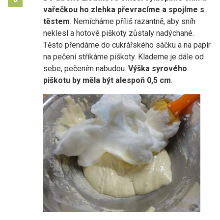
vařečkou ho zlehka převracíme a spojíme s
těstem
. Nemícháme příliš razantně, aby sníh
neklesl a hotové piškoty zůstaly nadýchané.
Těsto přendáme do cukrářského sáčku a na papír
na pečení stříkáme piškoty. Klademe je dále od
sebe, pečením nabudou.
Výška syrového
piškotu by měla být alespoň 0,5 cm
.