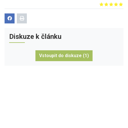
Give it 1/5
Give it 2/5
Give it 3/5
Give it 4/5
Give it 5/5
Diskuze k článku
Vstoupit do diskuze (1)