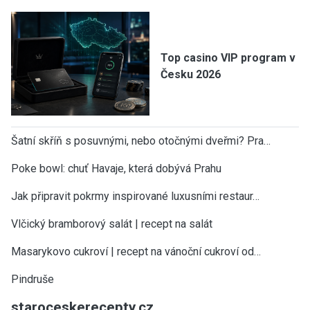
Top casino VIP program v
Česku 2026
Šatní skříň s posuvnými, nebo otočnými dveřmi? Pra…
Poke bowl: chuť Havaje, která dobývá Prahu
Jak připravit pokrmy inspirované luxusními restaur…
Vlčický bramborový salát | recept na salát
Masarykovo cukroví | recept na vánoční cukroví od…
Pindruše
staroceskerecepty.cz