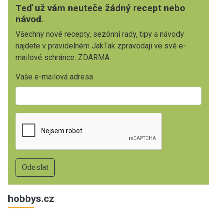
Teď už vám neuteče žádný recept nebo
návod.
Všechny nové recepty, sezónní rady, tipy a návody
najdete v pravidelném JakTak zpravodaji ve své e-
mailové schránce. ZDARMA.
Vaše e-mailová adresa
hobbys.cz