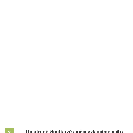
Do utřené žloutkové směsi vyklopíme sníh a
3