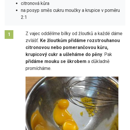
citronová kůra
na posyp směs cukru moučky a krupice v poměru
2:1
Z vajec oddělíme bílky od žloutků a každé dáme
1
zvlášť.
Ke žloutkům přidáme rozstrouhanou
citronovou nebo pomerančovou kůru,
krupicový cukr a ušleháme do pěny
. Pak
přidáme mouku se škrobem
a důkladně
promícháme.