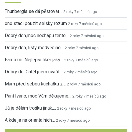
Thunbergia se dá pěstovat…
2 roky 7 měsíců ago
ono staci pouzit selsky rozum
2 roky 7 měsíců ago
Dobrý den,moc nechápu tento…
2 roky 7 měsíců ago
Dobrý den, listy medvědího…
2 roky 7 měsíců ago
Famózní. Nejlepší likér jaký…
2 roky 7 měsíců ago
Dobrý de. Chtěl jsem uvařit…
2 roky 7 měsíců ago
Mám před sebou kuchařku z…
2 roky 7 měsíců ago
Paní Ivano, moc Vám děkujeme…
2 roky 7 měsíců ago
Já je dělám trošku jinak,…
2 roky 7 měsíců ago
A kde je na orientalnich…
2 roky 7 měsíců ago