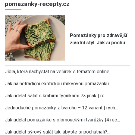
pomazanky-recepty.cz
Pomazánky pro zdravější
životní styl: Jak si pochu…
Jídla, která nachystat na večírek s tématem online…
Jak na netradiční exotickou mrkvovou pomazánku
Jak udělat salát s krabími tyčinkami 7× jinak | re…
Jednoduché pomazánky z tvarohu – 12 variant | rych…
Jak udělat pomazánku s olomouckými tvarůžky |4 rec…
Jak udělat sýrový salát tak, abyste si pochutnali?…