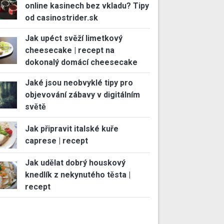
online kasinech bez vkladu? Tipy
od casinostrider.sk
Jak upéct svěží limetkový
cheesecake | recept na
dokonalý domácí cheesecake
Jaké jsou neobvyklé tipy pro
objevování zábavy v digitálním
světě
Jak připravit italské kuře
caprese | recept
Jak udělat dobrý houskový
knedlík z nekynutého těsta |
recept