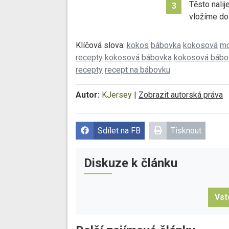
Těsto nali
3
vložíme do
Klíčová slova:
kokos
bábovka
kokosová
mo
recepty
kokosová bábovka
kokosová bábo
recepty
recept na bábovku
Autor:
KJersey
|
Zobrazit autorská práva
Sdílet na FB
Tisknout
Diskuze k článku
Vst