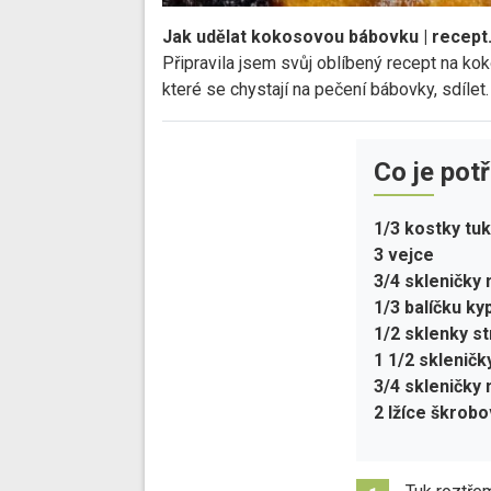
Jak udělat kokosovou bábovku | recept
Připravila jsem svůj oblíbený recept na k
které se chystají na pečení bábovky, sdíle
Co je pot
1/3 kostky tu
3 vejce
3/4 skleničk
1/3 balíčku ky
1/2 sklenky 
1 1/2 sklenič
3/4 skleničky
2 lžíce škrob