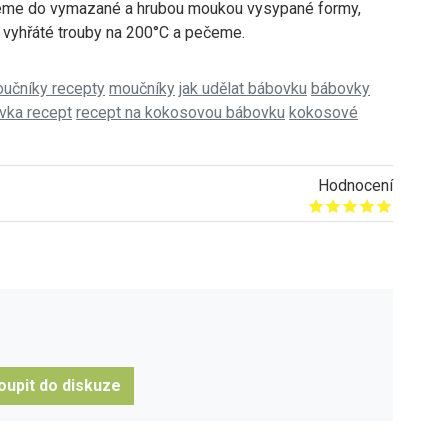
jeme do vymazané a hrubou moukou vysypané formy,
 vyhřáté trouby na 200°C a pečeme.
učníky recepty
moučníky
jak udělat bábovku
bábovky
vka recept
recept na kokosovou bábovku
kokosové
Hodnocení
Give it 1/5
Give it 2/5
Give it 3/5
Give it 4/5
Give it 5/5
oupit do diskuze