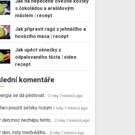
Jak na nepečené ovesné kostky
s čokoládou a arašídovým
máslem | recept
Jak připravit ragú z jehněčího a
hovězího masa | recept
Jak upéct věnečky z
odpalovaného těsta | video
recept
lední komentáře
ergia se dá pěstovat…
2 roky 7 měsíců ago
taci pouzit selsky rozum
2 roky 7 měsíců ago
ý den,moc nechápu tento…
2 roky 7 měsíců ago
 den, listy medvědího…
2 roky 7 měsíců ago