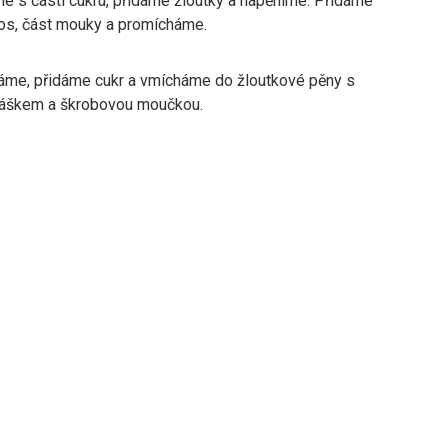
me s částí cukru, přidáme žloutky a napěníme. Přidáme
os, část mouky a promícháme.
háme, přidáme cukr a vmícháme do žloutkové pěny s
áškem a škrobovou moučkou.