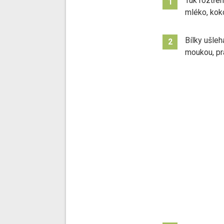
Tuk roztře
1
mléko, kok
Bílky ušle
2
moukou, pr