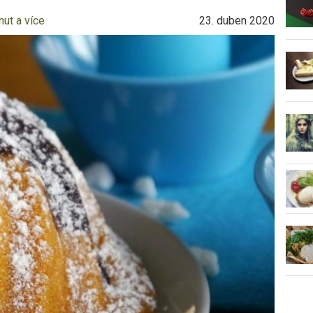
nut a více
23. duben 2020