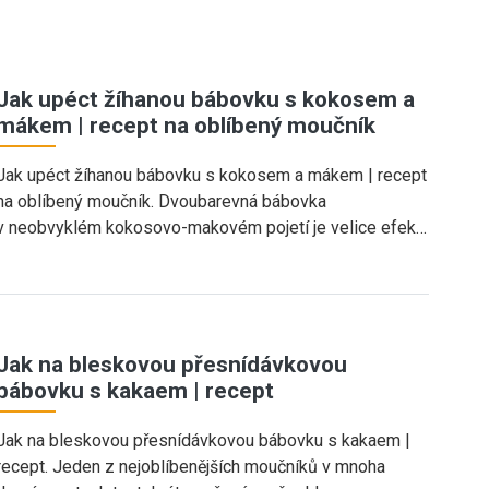
Jak upéct žíhanou bábovku s kokosem a
mákem | recept na oblíbený moučník
Jak upéct žíhanou bábovku s kokosem a mákem | recept
na oblíbený moučník. Dvoubarevná bábovka
v neobvyklém kokosovo-makovém pojetí je velice efek…
Jak na bleskovou přesnídávkovou
bábovku s kakaem | recept
Jak na bleskovou přesnídávkovou bábovku s kakaem |
recept. Jeden z nejoblíbenějších moučníků v mnoha