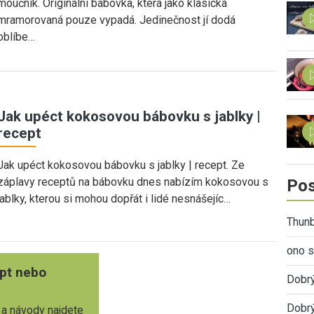
moučník. Originální bábovka, která jako klasická
mramorovaná pouze vypadá. Jedinečnost jí dodá
oblíbe…
Jak upéct kokosovou bábovku s jablky |
recept
Jak upéct kokosovou bábovku s jablky | recept. Ze
záplavy receptů na bábovku dnes nabízím kokosovou s
Pos
jablky, kterou si mohou dopřát i lidé nesnášejíc…
Thunb
ono s
pt nebo
Dobr
Dobrý
 a návody najdete