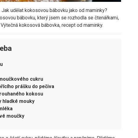
.
Jak udělat kokosovou bábovku jako od maminky?
okosovou bábovku, který jsem se rozhodla se čtenářkami,
t. Výtečná kokosová bábovka, recept od maminky.
řeba
ku
y moučkového cukru
přícího prášku do pečiva
strouhaného kokosu
ky hladké mouky
 mléka
ové moučky