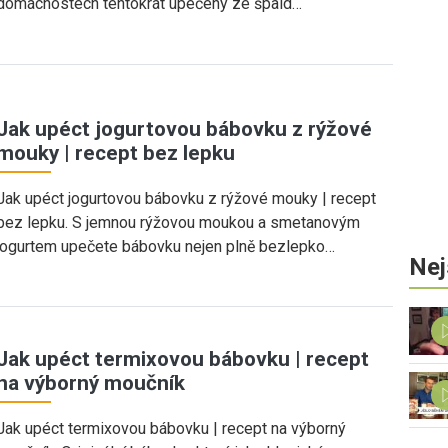
domácnostech tentokrát upečený ze špald…
Jak upéct jogurtovou bábovku z rýžové
mouky | recept bez lepku
Jak upéct jogurtovou bábovku z rýžové mouky | recept
bez lepku. S jemnou rýžovou moukou a smetanovým
jogurtem upečete bábovku nejen plně bezlepko…
Nej
Jak upéct termixovou bábovku | recept
na výborný moučník
Jak upéct termixovou bábovku | recept na výborný