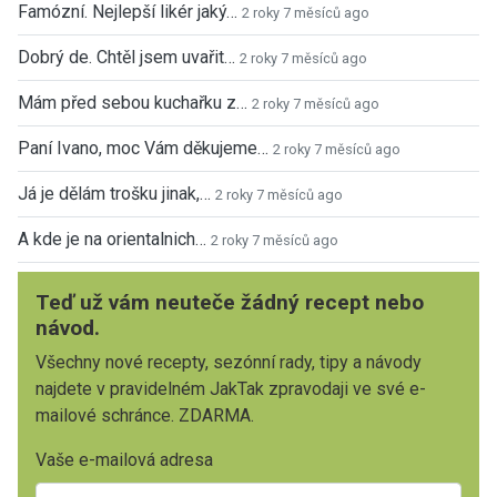
Famózní. Nejlepší likér jaký…
2 roky 7 měsíců ago
Dobrý de. Chtěl jsem uvařit…
2 roky 7 měsíců ago
Mám před sebou kuchařku z…
2 roky 7 měsíců ago
Paní Ivano, moc Vám děkujeme…
2 roky 7 měsíců ago
Já je dělám trošku jinak,…
2 roky 7 měsíců ago
A kde je na orientalnich…
2 roky 7 měsíců ago
Teď už vám neuteče žádný recept nebo
návod.
Všechny nové recepty, sezónní rady, tipy a návody
najdete v pravidelném JakTak zpravodaji ve své e-
mailové schránce. ZDARMA.
Vaše e-mailová adresa