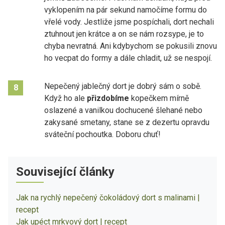
vyklopením na pár sekund namočíme formu do
vřelé vody. Jestliže jsme pospíchali, dort nechali
ztuhnout jen krátce a on se nám rozsype, je to
chyba nevratná. Ani kdybychom se pokusili znovu
ho vecpat do formy a dále chladit, už se nespojí.
Nepečený jablečný dort je dobrý sám o sobě.
8
Když ho ale
přizdobíme
kopečkem mírně
oslazené a vanilkou dochucené šlehané nebo
zakysané smetany, stane se z dezertu opravdu
sváteční pochoutka. Doboru chuť!
Související články
Jak na rychlý nepečený čokoládový dort s malinami |
recept
Jak upéct mrkvový dort | recept