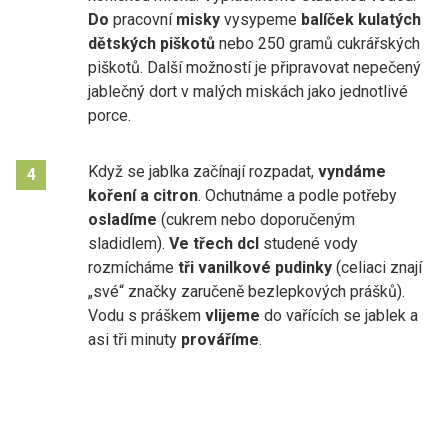
Do
pracovní
misky
vysypeme
balíček kulatých
dětských piškotů
nebo 250 gramů cukrářských
piškotů. Další možností je připravovat nepečený
jablečný dort v malých miskách jako jednotlivé
porce.
Když se jablka začínají rozpadat,
vyndáme
4
koření a citron
. Ochutnáme a podle potřeby
osladíme
(cukrem nebo doporučeným
sladidlem).
Ve třech dcl
studené vody
rozmícháme
tři vanilkové pudinky
(celiaci znají
„své“ značky zaručeně bezlepkových prášků).
Vodu s práškem
vlijeme
do vařících se jablek a
asi tři minuty
prováříme
.