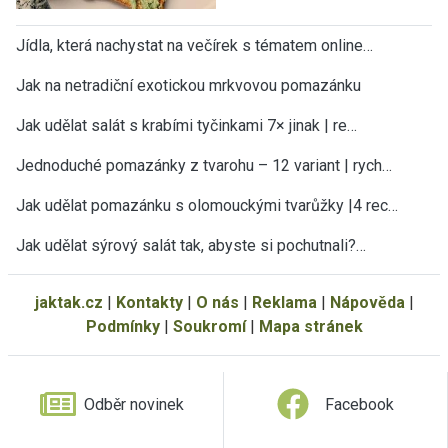
Jídla, která nachystat na večírek s tématem online…
Jak na netradiční exotickou mrkvovou pomazánku
Jak udělat salát s krabími tyčinkami 7× jinak | re…
Jednoduché pomazánky z tvarohu – 12 variant | rych…
Jak udělat pomazánku s olomouckými tvarůžky |4 rec…
Jak udělat sýrový salát tak, abyste si pochutnali?…
jaktak.cz
|
Kontakty
|
O nás
|
Reklama
|
Nápověda
|
Podmínky
|
Soukromí
|
Mapa stránek
Odběr novinek
Facebook