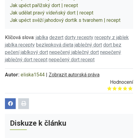
Jak upéct pařížský dort | recept
Jak udělat pravý vídeňský dort | recept
Jak upéct svěží jahodový dortík s tvarohem | recept
Klíčová slova:
jablka
dezert
dorty recepty
recepty z jablek
jablka recepty
bezlepková dieta
jablečný dort
dort bez
pečení
jablkový dort
nepečený jablečný dort
nepečený
jablečný dort recept
nepečený dort recept
Autor:
eliska1544
|
Zobrazit autorská práva
Hodnocení
Give it 1/5
Give it 2/5
Give it 3/5
Give it 4/5
Give it 5/5
Diskuze k článku