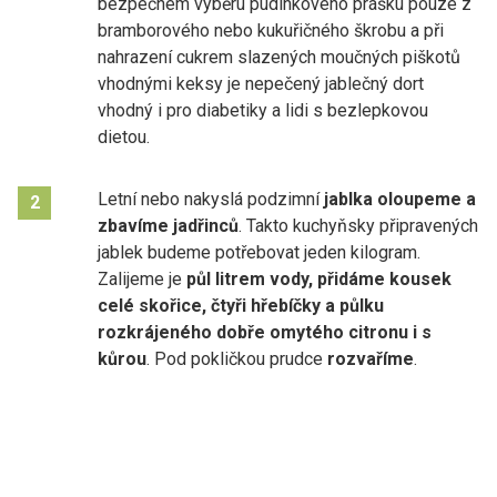
bezpečném výběru pudinkového prášku pouze z
bramborového nebo kukuřičného škrobu a při
nahrazení cukrem slazených moučných piškotů
vhodnými keksy je nepečený jablečný dort
vhodný i pro diabetiky a lidi s bezlepkovou
dietou.
Letní nebo nakyslá podzimní
jablka oloupeme a
2
zbavíme jadřinců
. Takto kuchyňsky připravených
jablek budeme potřebovat jeden kilogram.
Zalijeme je
půl litrem vody, přidáme kousek
celé skořice, čtyři hřebíčky a půlku
rozkrájeného dobře omytého citronu i s
kůrou
. Pod pokličkou prudce
rozvaříme
.