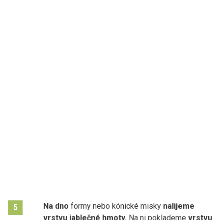
Na dno
formy nebo kónické misky
nalijeme
5
vrstvu jablečné hmoty.
Na ni poklademe
vrstvu