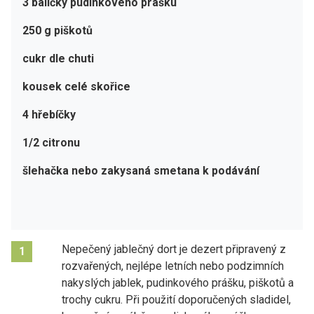
3 balíčky pudinkového prášku
250 g piškotů
cukr dle chuti
kousek celé skořice
4 hřebíčky
1/2 citronu
šlehačka nebo zakysaná smetana k podávání
Nepečený jablečný dort je dezert připravený z
1
rozvařených, nejlépe letních nebo podzimních
nakyslých jablek, pudinkového prášku, piškotů a
trochy cukru. Při použití doporučených sladidel,