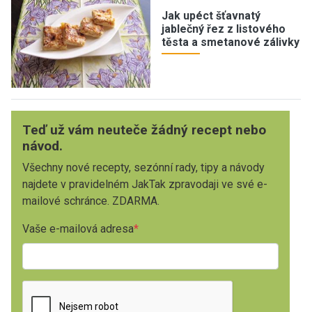
Jak upéct šťavnatý
jablečný řez z listového
těsta a smetanové zálivky
Teď už vám neuteče žádný recept nebo
návod.
Všechny nové recepty, sezónní rady, tipy a návody
najdete v pravidelném JakTak zpravodaji ve své e-
mailové schránce. ZDARMA.
Vaše e-mailová adresa