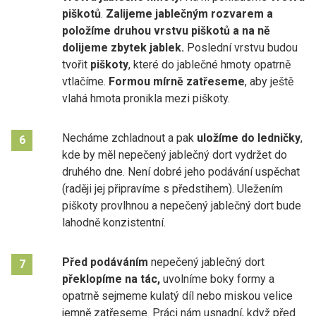
piškotů
.
Zalijeme jablečným rozvarem a
položíme druhou vrstvu piškotů a na ně
dolijeme zbytek jablek.
Poslední vrstvu budou
tvořit
piškoty
, které do jablečné hmoty opatrně
vtlačíme.
Formou mírně zatřeseme
, aby ještě
vlahá hmota pronikla mezi piškoty.
Necháme zchladnout a pak
uložíme do ledničky
,
6
kde by měl nepečený jablečný dort vydržet do
druhého dne. Není dobré jeho podávání uspěchat
(raději jej připravíme s předstihem). Uležením
piškoty provlhnou a nepečený jablečný dort bude
lahodně konzistentní.
Před podáváním
nepečený jablečný dort
7
překlopíme na tác,
uvolníme boky formy a
opatrně sejmeme kulatý díl nebo miskou velice
jemně zatřeseme. Práci nám usnadní, když před