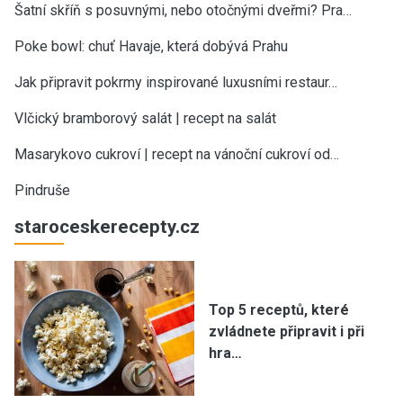
Šatní skříň s posuvnými, nebo otočnými dveřmi? Pra…
Poke bowl: chuť Havaje, která dobývá Prahu
Jak připravit pokrmy inspirované luxusními restaur…
Vlčický bramborový salát | recept na salát
Masarykovo cukroví | recept na vánoční cukroví od…
Pindruše
staroceskerecepty.cz
Top 5 receptů, které
zvládnete připravit i při
hra…