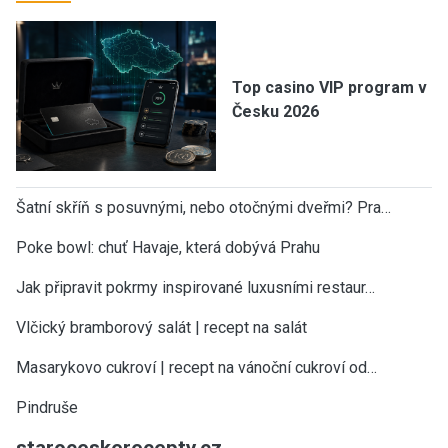
Top casino VIP program v
Česku 2026
Šatní skříň s posuvnými, nebo otočnými dveřmi? Pra…
Poke bowl: chuť Havaje, která dobývá Prahu
Jak připravit pokrmy inspirované luxusními restaur…
Vlčický bramborový salát | recept na salát
Masarykovo cukroví | recept na vánoční cukroví od…
Pindruše
staroceskerecepty.cz