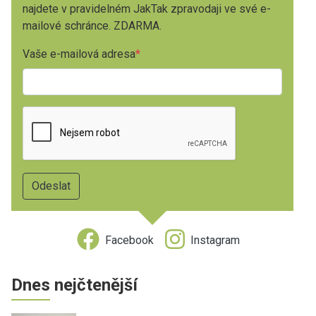
najdete v pravidelném JakTak zpravodaji ve své e-
mailové schránce. ZDARMA.
Vaše e-mailová adresa
Facebook
Instagram
Dnes nejčtenější