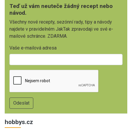
Teď už vám neuteče žádný recept nebo
návod.
Všechny nové recepty, sezónní rady, tipy a návody
najdete v pravidelném JakTak zpravodaji ve své e-
mailové schránce. ZDARMA.
Vaše e-mailová adresa
hobbys.cz