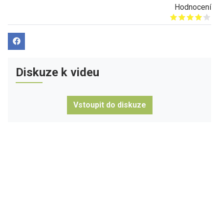
Hodnocení
Give it 1/5
Give it 2/5
Give it 3/5
Give it 4/5
Give it 5/5
Diskuze k videu
Vstoupit do diskuze