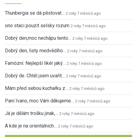
Thunbergia se dá pěstovat…
2 roky 7 měsíců ago
ono staci pouzit selsky rozum
2 roky 7 měsíců ago
Dobrý den,moc nechápu tento…
2 roky 7 měsíců ago
Dobrý den, listy medvědího…
2 roky 7 měsíců ago
Famózní. Nejlepší likér jaký…
2 roky 7 měsíců ago
Dobrý de. Chtěl jsem uvařit…
2 roky 7 měsíců ago
Mám před sebou kuchařku z…
2 roky 7 měsíců ago
Paní Ivano, moc Vám děkujeme…
2 roky 7 měsíců ago
Já je dělám trošku jinak,…
2 roky 7 měsíců ago
A kde je na orientalnich…
2 roky 7 měsíců ago