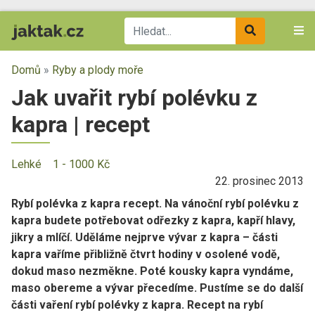
Domů
»
Ryby a plody moře
Jak uvařit rybí polévku z
kapra | recept
Lehké
1 - 1000 Kč
22. prosinec 2013
Rybí polévka z kapra recept. Na vánoční rybí polévku z
kapra budete potřebovat odřezky z kapra, kapří hlavy,
jikry a mlíčí. Uděláme nejprve vývar z kapra – části
kapra vaříme přibližně čtvrt hodiny v osolené vodě,
dokud maso nezměkne. Poté kousky kapra vyndáme,
maso obereme a vývar přecedíme. Pustíme se do další
části vaření rybí polévky z kapra. Recept na rybí