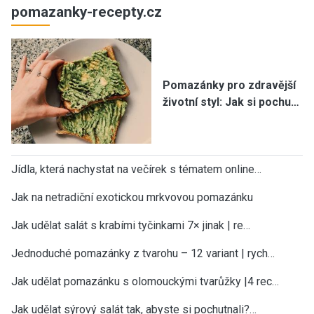
pomazanky-recepty.cz
Pomazánky pro zdravější
životní styl: Jak si pochu…
Jídla, která nachystat na večírek s tématem online…
Jak na netradiční exotickou mrkvovou pomazánku
Jak udělat salát s krabími tyčinkami 7× jinak | re…
Jednoduché pomazánky z tvarohu – 12 variant | rych…
Jak udělat pomazánku s olomouckými tvarůžky |4 rec…
Jak udělat sýrový salát tak, abyste si pochutnali?…