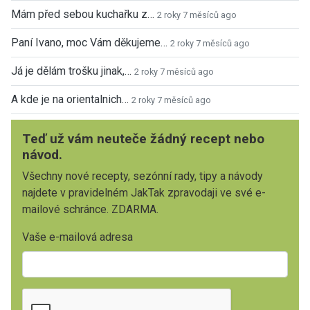
Mám před sebou kuchařku z…
2 roky 7 měsíců ago
Paní Ivano, moc Vám děkujeme…
2 roky 7 měsíců ago
Já je dělám trošku jinak,…
2 roky 7 měsíců ago
A kde je na orientalnich…
2 roky 7 měsíců ago
Teď už vám neuteče žádný recept nebo
návod.
Všechny nové recepty, sezónní rady, tipy a návody
najdete v pravidelném JakTak zpravodaji ve své e-
mailové schránce. ZDARMA.
Vaše e-mailová adresa