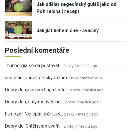
Jak udělat segedínský guláš jako od
Pohlreicha | recept
Jak jíst během dne - svačiny
Poslední komentáře
Thunbergia se dá pěstovat…
2 roky 7 měsíců ago
ono staci pouzit selsky rozum
2 roky 7 měsíců ago
Dobrý den,moc nechápu tento…
2 roky 7 měsíců ago
Dobrý den, listy medvědího…
2 roky 7 měsíců ago
Famózní. Nejlepší likér jaký…
2 roky 7 měsíců ago
Dobrý de. Chtěl jsem uvařit…
2 roky 7 měsíců ago