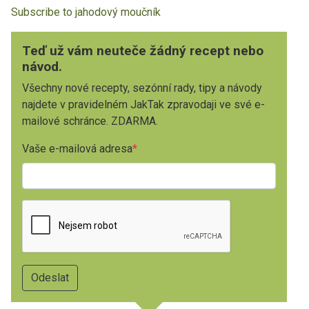
Subscribe to jahodový moučník
Teď už vám neuteče žádný recept nebo
návod.
Všechny nové recepty, sezónní rady, tipy a návody
najdete v pravidelném JakTak zpravodaji ve své e-
mailové schránce. ZDARMA.
Vaše e-mailová adresa