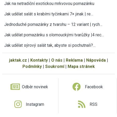
Jak na netradiční exotickou mrkvovou pomazánku
Jak udělat salát s krabími tyčinkami 7× jinak | re…
Jednoduché pomazánky z tvarohu – 12 variant | rych…
Jak udělat pomazánku s olomouckými tvarůžky |4 rec…
Jak udělat sýrový salát tak, abyste si pochutnali?…
jaktak.cz
|
Kontakty
|
O nás
|
Reklama
|
Nápověda
|
Podmínky
|
Soukromí
|
Mapa stránek
Odběr novinek
Facebook
Instagram
RSS