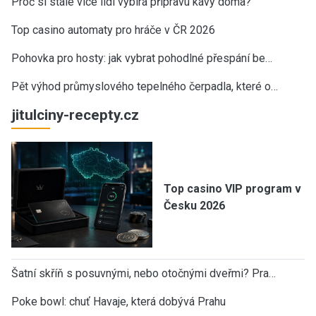
Proč si stále více lidí vybírá přípravu kávy doma?
Top casino automaty pro hráče v ČR 2026
Pohovka pro hosty: jak vybrat pohodlné přespání be…
Pět výhod průmyslového tepelného čerpadla, které o…
jitulciny-recepty.cz
Top casino VIP program v
Česku 2026
Šatní skříň s posuvnými, nebo otočnými dveřmi? Pra…
Poke bowl: chuť Havaje, která dobývá Prahu