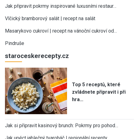
Jak připravit pokrmy inspirované luxusními restaur…
Vlčický bramborový salát | recept na salát
Masarykovo cukroví | recept na vánoční cukroví od…
Pindruše
staroceskerecepty.cz
Top 5 receptů, které
zvládnete připravit i při
hra…
Jak si připravit kasinový brunch: Pokrmy pro pohod…
Jak upéct jablečný tvaroháč | regionální recepty