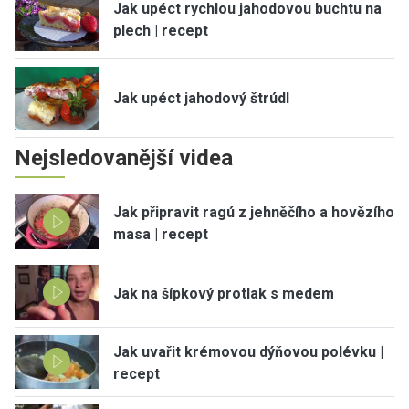
Jak upéct rychlou jahodovou buchtu na
plech | recept
Jak upéct jahodový štrúdl
Nejsledovanější videa
Jak připravit ragú z jehněčího a hovězího
masa | recept
Jak na šípkový protlak s medem
Jak uvařit krémovou dýňovou polévku |
recept