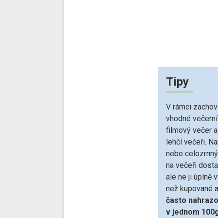
Tipy
V rámci zachová
vhodné večerní
filmový večer a
lehčí večeři. N
nebo celozrnný
na večeři dosta
ale ne ji úplně
než kupované 
často nahrazo
v jednom 100g 