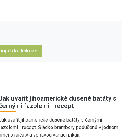
oupit do diskuze
Jak uvařit jihoamerické dušené batáty s
černými fazolemi | recept
Jak uvařit jihoamerické dušené batáty s černými
fazolemi | recept. Sladké brambory podušené v jednom
hrnci s rajčaty a voňavou variací pikan…