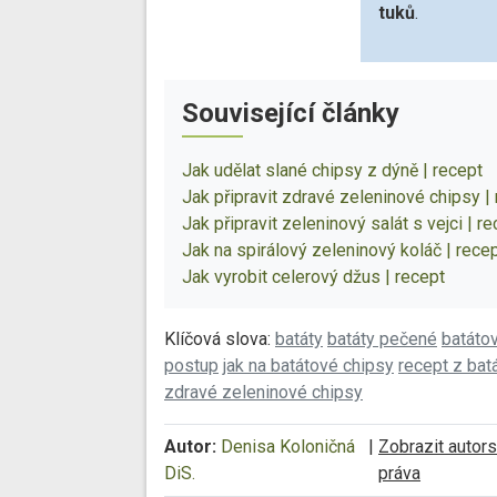
tuků
.
Související články
Jak udělat slané chipsy z dýně | recept
Jak připravit zdravé zeleninové chipsy |
Jak připravit zeleninový salát s vejci | r
Jak na spirálový zeleninový koláč | rece
Jak vyrobit celerový džus | recept
Klíčová slova:
batáty
batáty pečené
batáto
postup
jak na batátové chipsy
recept z bat
zdravé zeleninové chipsy
Autor:
Denisa Koloničná
|
Zobrazit autor
DiS.
práva