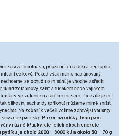
ní zdravé hmotnosti, případně při redukci, není úplně
 mlsání celkově. Pokud však máme naplánovaný
 nechceme se ochudit o mlsání, je vhodné zařadit
apříklad zeleninový salát s tuňákem nebo vajíčkem
 kuskus se zeleninou a krůtím masem. Důležité je mít
tek bílkovin, sacharidy (přílohu) můžeme mírně snížit,
 vynechat. Na zobání k večeři volíme zdravější varianty
a smažené pamlsky.
Pozor na oříšky, těmi jsou
vány různé křupky, ale jejich obsah energie
pytlíku je okolo 2000 – 3000 kJ a okolo 50 – 70 g