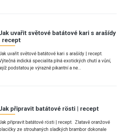
Jak uvařit světové batátové kari s arašídy
| recept
Jak uvařit světové batátové kari s arašídy | recept.
Výtečná indická specialita plná exotických chutí a vůní,
jejíž podstatou je výrazně pikantní a ne…
Jak připravit batátové rösti | recept
Jak připravit batátové rösti | recept. Zlatavě oranžové
placičky ze strouhaných sladkých brambor dokonale