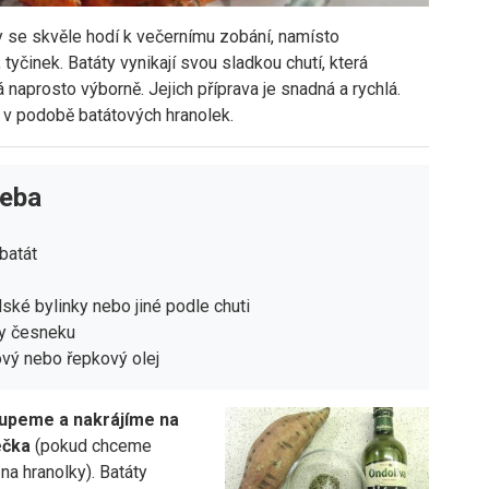
y se skvěle hodí k večernímu zobání, namísto
činek. Batáty vynikají svou sladkou chutí, která
naprosto výborně. Jejich příprava je snadná a rychlá.
a v podobě batátových hranolek.
řeba
 batát
ské bylinky nebo jiné podle chuti
ky česneku
ový nebo řepkový olej
oupeme a nakrájíme na
ečka
(pokud chceme
 na hranolky). Batáty