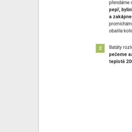
přendáme 
pepř, byli
a zakápn
promícháme
obalila koř
Batáty rozl
2
pečeme asi
teplotě 20