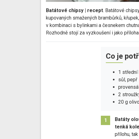
Batátové chipsy | recept
. Batátové chips
kupovaných smažených brambůrků, křupek, ty
v kombinaci s bylinkami a česnekem chutná 
Rozhodně stojí za vyzkoušení i jako příloh
Co je pot
1 střední
sůl, pepř
provensál
2 strouž
20 g oliv
Batáty ol
1
tenká kol
přílohu, tak