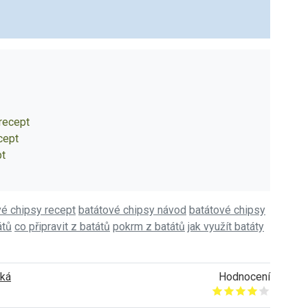
 recept
ecept
pt
vé chipsy recept
batátové chipsy návod
batátové chipsy
átů
co připravit z batátů
pokrm z batátů
jak využít batáty
ská
Hodnocení
Give it 1/5
Give it 2/5
Give it 3/5
Give it 4/5
Give it 5/5