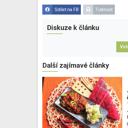
Sdílet na FB
Tisknout
Diskuze k článku
Vst
Další zajímavé články