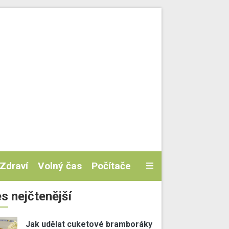
Zdraví
Volný čas
Počítače
s nejčtenější
Jak udělat cuketové bramboráky