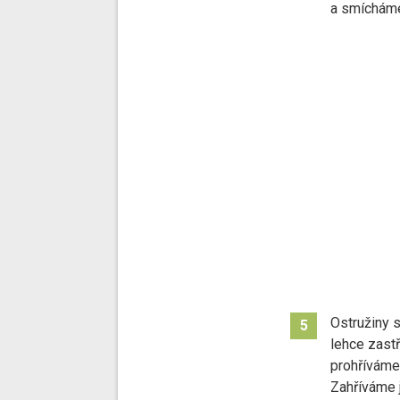
a smícháme
Ostružiny 
5
lehce zast
prohříváme
Zahříváme j