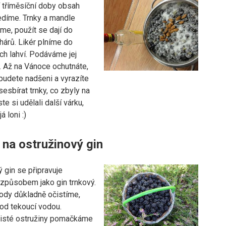
í tříměsíční doby obsah
edíme. Trnky a mandle
me, použít se dají do
hárů. Likér plníme do
ch lahví. Podáváme jej
. Až na Vánoce ochutnáte,
 budete nadšeni a vyrazíte
sesbírat trnky, co zbyly na
te si udělali další várku,
á loni :)
 na ostružinový gin
 gin se připravuje
působem jako gin trnkový.
ody důkladně očistíme,
d tekoucí vodou.
isté ostružiny pomačkáme