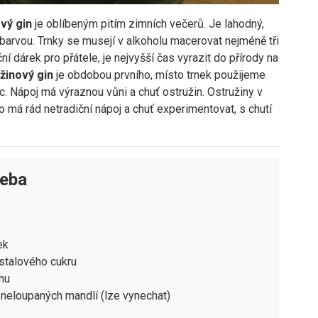
vý gin
je oblíbeným pitím zimních večerů. Je lahodný,
barvou. Trnky se musejí v alkoholu macerovat nejméně tři
ní dárek pro přátele, je nejvyšší čas vyrazit do přírody na
žinový gin
je obdobou prvního, místo trnek použijeme
íc. Nápoj má výraznou vůni a chuť ostružin. Ostružiny v
kdo má rád netradiční nápoj a chuť experimentovat, s chutí
řeba
ek
stalového cukru
nu
 neloupaných mandlí (lze vynechat)