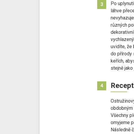
Po uplynut
3
láhve přec
nevyhazuje
různých po
dekorativní
vychlazený
uvidíte, že
do přírody 
keřích, abys
stejně jako j
Recept
4
Ostružinový
obdobným z
Všechny pl
omyjeme po
Následně č