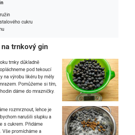
in
ružin
stalového cukru
nu
 na trnkový gin
roku trnky důkladně
 opláchneme pod tekoucí
y na výrobu likéru by měly
 mrazem. Pomůžeme si tím,
8 hodin dáme do mrazničky.
áme rozmrznout, lehce je
bychom narušili slupku a
e s cukrem. Přidáme
n. Vše promícháme a