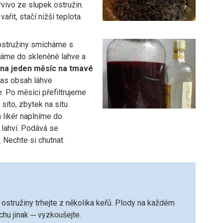
rvivo ze slupek ostružin.
řit, stačí nižší teplota.
ostružiny smícháme s
 dáme do skleněné lahve a
na jeden měsíc na tmavé
čas obsah láhve
. Po měsíci přefiltrujeme
síto, zbytek na sítu
 likér naplníme do
lahví. Podává se
 Nechte si chutnat.
i ostružiny trhejte z několika keřů. Plody na každém
ochu jinak ─ vyzkoušejte.