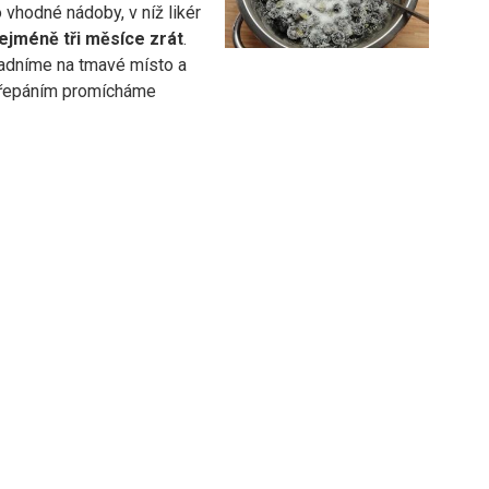
 vhodné nádoby, v níž likér
ejméně tři měsíce zrát
.
adníme na tmavé místo a
třepáním promícháme