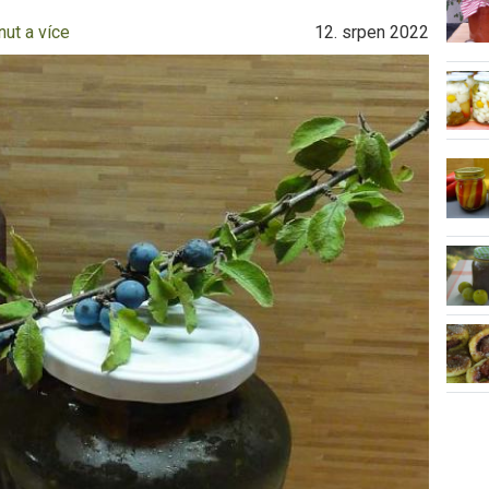
nut a více
12. srpen 2022