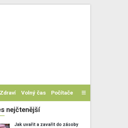
Zdraví
Volný čas
Počítače
s nejčtenější
Jak uvařit a zavařit do zásoby