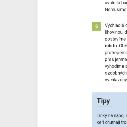
uvolnilo ba
Nemusíme va
Vychladlé 
6
lihovinou,
postavíme
místo
. Ob
protřepeme
přes jemné 
vyhodíme a
ozdobných 
vychlazený.
Tipy
Trnky na nápoj 
keři chutnají tr