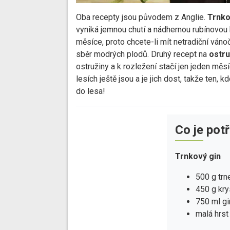
Oba recepty jsou původem z Anglie.
Trnko
vyniká jemnou chutí a nádhernou rubínovou 
měsíce, proto chcete-li mít netradiční vánoč
sběr modrých plodů. Druhý recept na
ostru
ostružiny a k rozležení stačí jen jeden měs
lesích ještě jsou a je jich dost, takže ten, 
do lesa!
Co je pot
Trnkový gin
500 g trn
450 g kry
750 ml gi
malá hrst