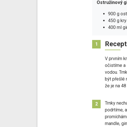
Ostružinový g
900 g ost
450 g kry
400 ml gi
Recept
1
V prvním k
očistíme a
vodou. Trnk
být přešlé
že je na 4
Trnky nech
2
podrtíme, a
promíchám
mandle, gi