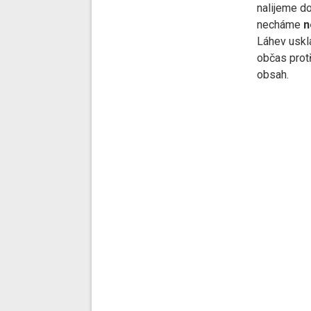
nalijeme do
necháme
n
Láhev uskl
občas pro
obsah.