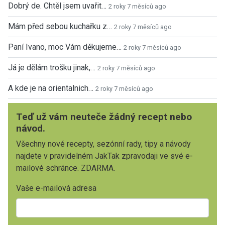
Dobrý de. Chtěl jsem uvařit…
2 roky 7 měsíců ago
Mám před sebou kuchařku z…
2 roky 7 měsíců ago
Paní Ivano, moc Vám děkujeme…
2 roky 7 měsíců ago
Já je dělám trošku jinak,…
2 roky 7 měsíců ago
A kde je na orientalnich…
2 roky 7 měsíců ago
Teď už vám neuteče žádný recept nebo
návod.
Všechny nové recepty, sezónní rady, tipy a návody
najdete v pravidelném JakTak zpravodaji ve své e-
mailové schránce. ZDARMA.
Vaše e-mailová adresa