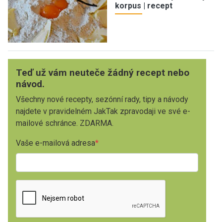
korpus | recept
Teď už vám neuteče žádný recept nebo
návod.
Všechny nové recepty, sezónní rady, tipy a návody
najdete v pravidelném JakTak zpravodaji ve své e-
mailové schránce. ZDARMA.
Vaše e-mailová adresa