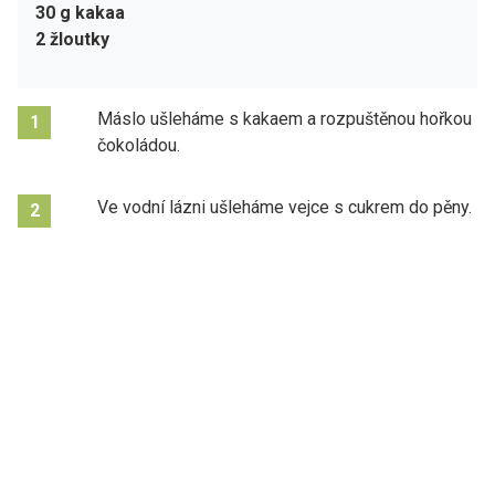
30 g kakaa
2 žloutky
Máslo ušleháme s kakaem a rozpuštěnou hořkou
1
čokoládou.
Ve vodní lázni ušleháme vejce s cukrem do pěny.
2