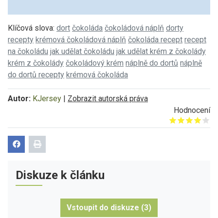
Klíčová slova:
dort
čokoláda
čokoládová náplň
dorty
recepty
krémová čokoládová náplň
čokoláda recept
recept
na čokoládu
jak udělat čokoládu
jak udělat krém z čokolády
krém z čokolády
čokoládový krém
náplně do dortů
náplně
do dortů recepty
krémová čokoláda
Autor:
KJersey
|
Zobrazit autorská práva
Hodnocení
Give it 1/5
Give it 2/5
Give it 3/5
Give it 4/5
Give it 5/5
Diskuze k článku
Vstoupit do diskuze (3)