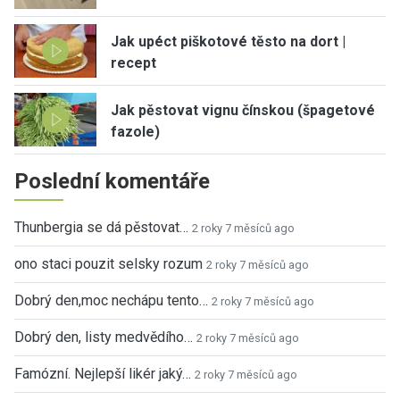
Jak upéct piškotové těsto na dort |
recept
Jak pěstovat vignu čínskou (špagetové
fazole)
Poslední komentáře
Thunbergia se dá pěstovat…
2 roky 7 měsíců ago
ono staci pouzit selsky rozum
2 roky 7 měsíců ago
Dobrý den,moc nechápu tento…
2 roky 7 měsíců ago
Dobrý den, listy medvědího…
2 roky 7 měsíců ago
Famózní. Nejlepší likér jaký…
2 roky 7 měsíců ago