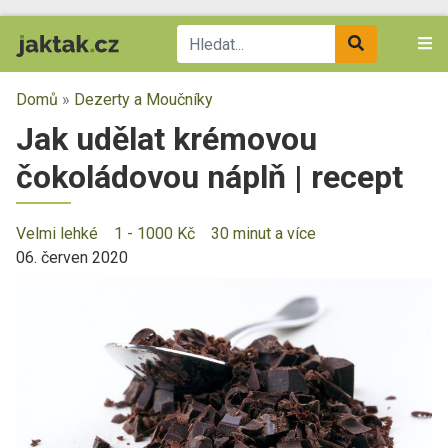
Domů
»
Dezerty a Moučníky
Jak udělat krémovou
čokoládovou náplň | recept
Velmi lehké
1 - 1000 Kč
30 minut a více
06. červen 2020