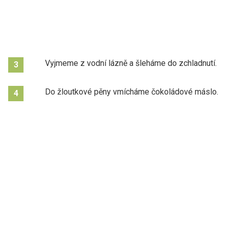
Vyjmeme z vodní lázně a šleháme do zchladnutí.
3
Do žloutkové pěny vmícháme čokoládové máslo.
4