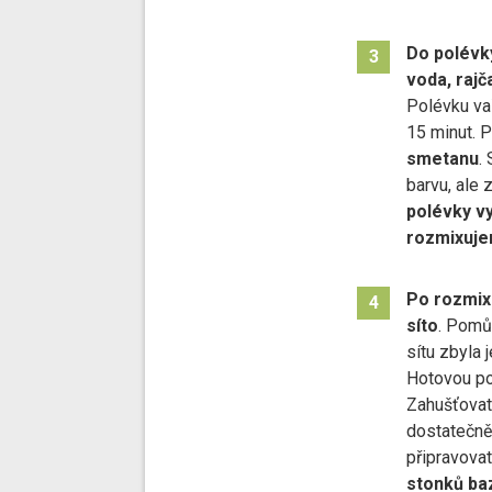
Do polévk
3
voda, rajč
Polévku vař
15 minut. 
smetanu
.
barvu, ale z
polévky v
rozmixuj
Po rozmix
4
síto
. Pomů
sítu zbyla 
Hotovou po
Zahušťovat 
dostatečně
připravovat
stonků ba