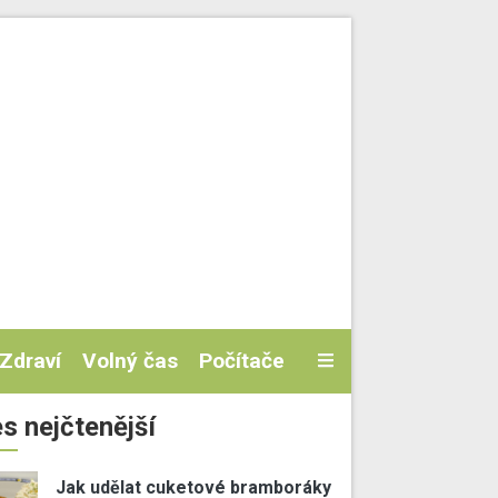
Zdraví
Volný čas
Počítače
s nejčtenější
Jak udělat cuketové bramboráky