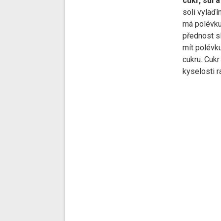
cukr, sůl 
soli vylaď
má polévku 
přednost sl
mít polévku
cukru. Cukr
kyselosti ra