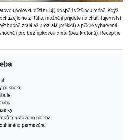
čatovou polévku děti milují, dospělí většinou méně. Když
házejícího z Itálie, možná jí přijdete na chuť. Tajemství
 být hodně zralá až přezrálá (měkká) a pěkně vybarvená.
vhodná i pro bezlepkovou dietu (bez krutonů). Recept je
řeba
čat
ky česneku
ibule
miánu
azalky
látků toastového chleba
trouhaného parmazánu