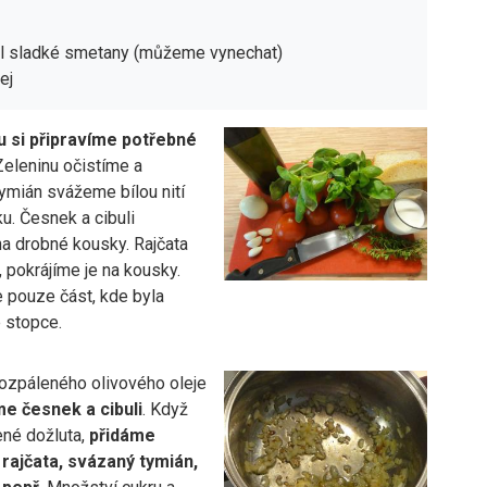
 dl sladké smetany (můžeme vynechat)
ej
u si připravíme potřebné
 Zeleninu očistíme a
ymián svážeme bílou nití
u. Česnek a cibuli
na drobné kousky. Rajčata
 pokrájíme je na kousky.
 pouze část, kde byla
e stopce.
rozpáleného olivového oleje
 česnek a cibuli
. Když
ené dožluta,
přidáme
rajčata, svázaný tymián,