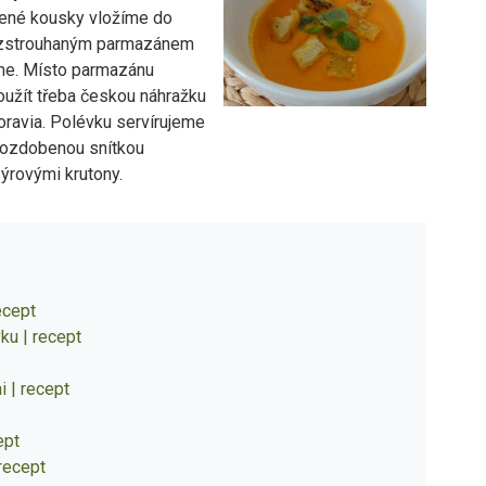
ené kousky vložíme do
ozstrouhaným parmazánem
me. Místo parmazánu
žít třeba českou náhražku
oravia. Polévku servírujeme
 ozdobenou snítkou
ýrovými krutony.
ecept
ku | recept
 | recept
ept
 recept