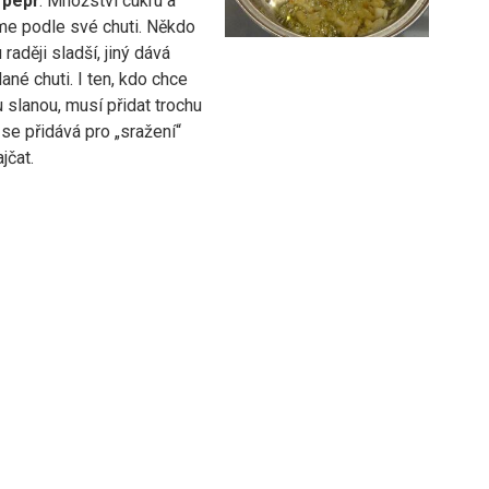
a pepř
. Množství cukru a
íme podle své chuti. Někdo
raději sladší, jiný dává
ané chuti. I ten, kdo chce
 slanou, musí přidat trochu
 se přidává pro „sražení“
jčat.