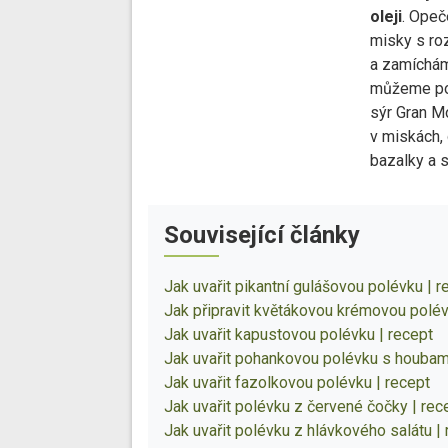
oleji
. Opeč
misky s r
a zamíchá
můžeme pou
sýr Gran M
v miskách,
bazalky a s
Související články
Jak uvařit pikantní gulášovou polévku | r
Jak připravit květákovou krémovou polév
Jak uvařit kapustovou polévku | recept
Jak uvařit pohankovou polévku s houbami
Jak uvařit fazolkovou polévku | recept
Jak uvařit polévku z červené čočky | rec
Jak uvařit polévku z hlávkového salátu |