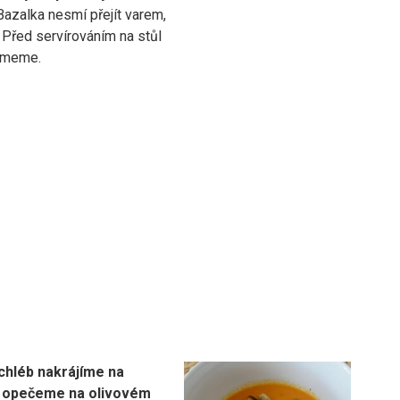
 Bazalka nesmí přejít varem,
. Před servírováním na stůl
jmeme.
chléb nakrájíme na
a opečeme na olivovém