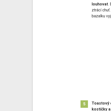
louhovat
.
ztrácí chuť
bazalku vy
Toastový 
5
kostičky 