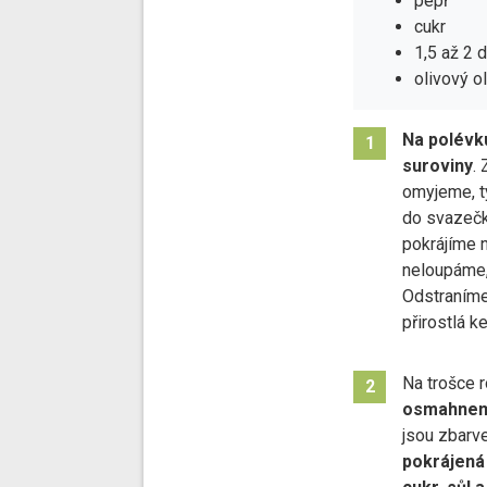
pepř
cukr
1,5 až 2
olivový ol
Na polévk
1
suroviny
.
omyjeme, t
do svazečk
pokrájíme 
neloupáme,
Odstraníme
přirostlá k
Na trošce 
2
osmahneme
jsou zbarv
pokrájená 