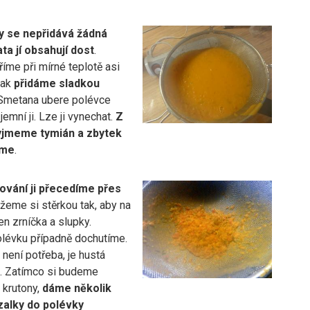
y se nepřidává žádná
ata jí obsahují dost
.
íme při mírné teplotě asi
Pak
přidáme sladkou
 Smetana ubere polévce
jemní ji. Lze ji vynechat.
Z
yjmeme tymián a zbytek
eme
.
ování ji přecedíme přes
žeme si stěrkou tak, aby na
jen zrníčka a slupky.
lévku případně dochutíme.
není potřeba, je hustá
. Zatímco si budeme
 krutony,
dáme několik
zalky do polévky