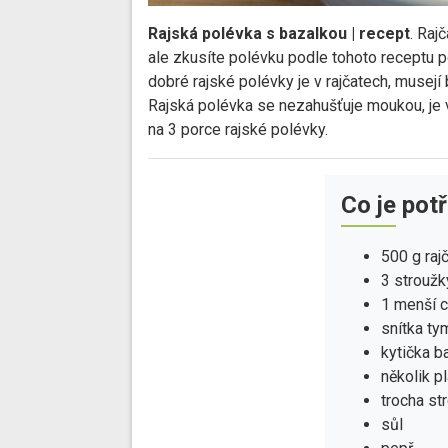
Rajská polévka s bazalkou | recept
. Raj
ale zkusíte polévku podle tohoto receptu poc
dobré rajské polévky je v rajčatech, musejí
Rajská polévka se nezahušťuje moukou, je 
na 3 porce rajské polévky.
Co je pot
500 g raj
3 strouž
1 menší c
snítka ty
kytička b
několik p
trocha s
sůl