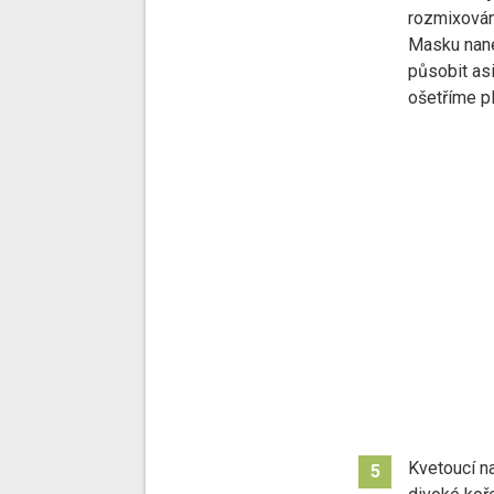
rozmixován
Masku nane
působit as
ošetříme 
Kvetoucí n
5