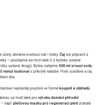
 účely sbíráme kvetoucí nať i lístky.
Čaj
lze připravit z
inky – použijeme asi hrst natě či z bylinky sušené
žičky sušené drogy). Bylinu zalijeme
500 ml vroucí vody
e
5 minut louhovat
v přikryté nádobě. Poté scedíme a čaj
ěhem dne.
ptačinec nejčastěji používá ve formě
koupelí a obkladů
.
abinec se hodí také pro
výrobu domácí přírodní
y
– např.
pleťovou masku pro regeneraci pleti
získáte