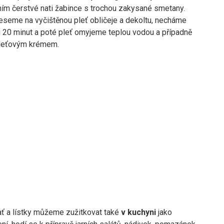
ím čerstvé nati žabince s trochou zakysané smetany.
seme na vyčištěnou pleť obličeje a dekoltu, necháme
i 20 minut a poté pleť omyjeme teplou vodou a případně
pleťovým krémem.
ať a lístky můžeme zužitkovat také
v kuchyni
jako