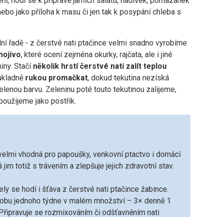
ní, hodí se k přípravě jarních salátů, nádivek, pomazánek
ebo jako příloha k masu či jen tak k posypání chleba s
ní řadě - z čerstvé nati ptačince velmi snadno vyrobíme
nojivo
, které ocení zejména okurky, rajčata, ale i jiné
iny. Stačí
několik hrstí čerstvé nati zalít teplou
ůkladně
rukou promačkat
, dokud tekutina nezíská
lenou barvu. Zeleninu poté touto tekutinou zalijeme,
 použijeme jako postřik.
 velmi vhodná pro papoušky, venkovní ptactvo i domácí
jim totiž s trávením a zlepšuje jejich zdravotní stav.
ly se hodí i šťáva z čerstvé nati ptačince žabince.
dobu jednoho týdne v malém množství – 3× denně 1
 Připravuje se rozmixováním či odšťavněním nati