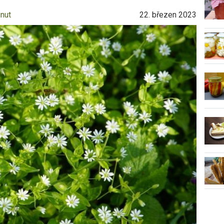
inut
22. březen 2023