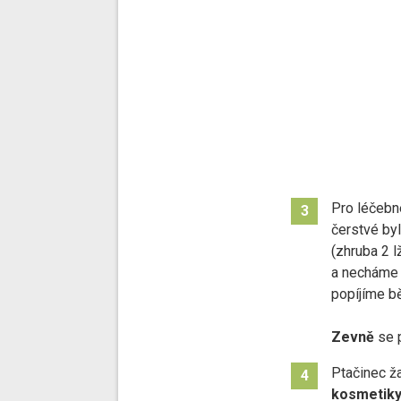
Pro léčebné
3
čerstvé byl
(zhruba 2 l
a nechám
popíjíme b
Zevně
se 
Ptačinec ž
4
kosmetik