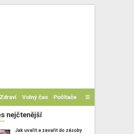
Zdraví
Volný čas
Počítače
s nejčtenější
Jak uvařit a zavařit do zásoby