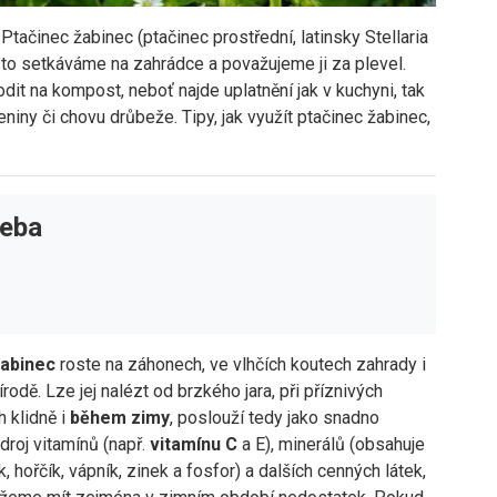
Ptačinec žabinec (ptačinec prostřední, latinsky Stellaria
asto setkáváme na zahrádce a považujeme ji za plevel.
it na kompost, neboť najde uplatnění jak v kuchyni, tak
leniny či chovu drůbeže. Tipy, jak využít ptačinec žabinec,
řeba
žabinec
roste na záhonech, ve vlhčích koutech zahrady i
írodě. Lze jej nalézt od brzkého jara, při příznivých
 klidně i
během zimy
, poslouží tedy jako snadno
roj vitamínů (např.
vitamínu C
a E), minerálů (obsahuje
k, hořčík, vápník, zinek a fosfor) a dalších cenných látek,