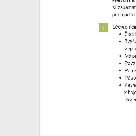
kterých mů
si zapamatu
pod sněhe
Léčivé úči
2
Čistí
Zvyšu
zejmé
Má př
Povzb
Pomáh
Působ
Zevně
k hoj
ekzém