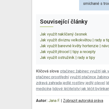
smíchané s tro
Související články
Jak využít naklíčený česnek
Jak využít diviznu velkokvětou | rady a ti
Jak využít barevné květy hortenzie | náv
Jak využít jitrocel | tipy a recepty
Jak využít ostružiník | rady a tipy
Klíčová slova:
ptačinec žabinec využití
jak 
ptačinec prostřední
využití ptačince žabinc
zdravá zahrada
jedlé rostliny
jedlý plevel
l
medicína
lidové léčitelství
jak léčit bylinka
Autor:
Jana F.
|
Zobrazit autorská práva