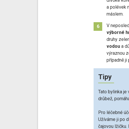
divoké koře
a polévek n
máslem.
V neposled
6
výborné h
druhy zelen
vodou
a d
výraznou ze
případně ji
Tipy
Tato bylinka je
drůbež, pomáhá 
Pro léčebné úče
Užíváme ji po 
čajovou lžičku.