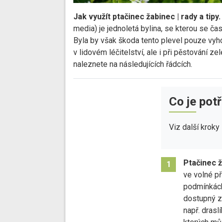
Jak využít ptačinec žabinec | rady a tipy.
media) je jednoletá bylina, se kterou se č
Byla by však škoda tento plevel pouze vyhod
v lidovém léčitelství, ale i při pěstování ze
naleznete na následujících řádcích.
Co je pot
Viz další kroky
Ptačinec 
1
ve volné př
podmínkách
dostupný zd
např. draslí