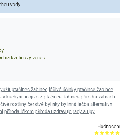
chou vody.
py
od na květinový věnec
využít ptačinec žabinec
léčivé účinky ptačince žabince
e v kuchyni
hnojivo z ptačince žabince
přírodní zahrada
éčivé rostliny
čerstvé bylinky
bylinná léčba
alternativní
mi
příroda lékem
příroda uzdravuje
rady a tipy
Hodnocení
Give it 1/5
Give it 2/5
Give it 3/5
Give it 4/5
Give it 5/5