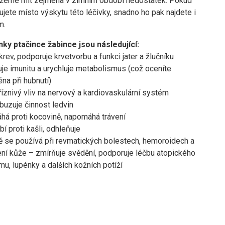
žeme mít zejména v zimním období nedostatek. Pokud
jete místo výskytu této léčivky, snadno ho pak najdete i
m.
nky ptačince žabince jsou následující:
 krev, podporuje krvetvorbu a funkci jater a žlučníku
je imunitu a urychluje metabolismus (což oceníte
na při hubnutí)
íznivý vliv na nervový a kardiovaskulární systém
uzuje činnost ledvin
á proti kocovině, napomáhá trávení
í proti kašli, odhleňuje
 se používá při revmatických bolestech, hemoroidech a
ení kůže – zmírňuje svědění, podporuje léčbu atopického
u, lupénky a dalších kožních potíží