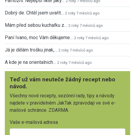
Famózní. Nejlepší likér jaký…
2 roky 7 měsíců ago
Dobrý de. Chtěl jsem uvařit…
2 roky 7 měsíců ago
Mám před sebou kuchařku z…
2 roky 7 měsíců ago
Paní Ivano, moc Vám děkujeme…
2 roky 7 měsíců ago
Já je dělám trošku jinak,…
2 roky 7 měsíců ago
A kde je na orientalnich…
2 roky 7 měsíců ago
Teď už vám neuteče žádný recept nebo
návod.
Všechny nové recepty, sezónní rady, tipy a návody
najdete v pravidelném JakTak zpravodaji ve své e-
mailové schránce. ZDARMA.
Vaše e-mailová adresa