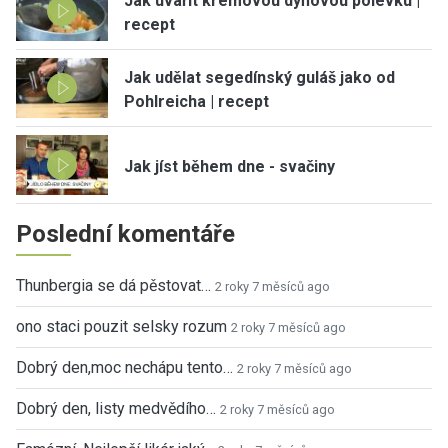
Jak uvařit krémovou dýňovou polévku |
recept
Jak udělat segedínský guláš jako od
Pohlreicha | recept
Jak jíst během dne - svačiny
Poslední komentáře
Thunbergia se dá pěstovat…
2 roky 7 měsíců ago
ono staci pouzit selsky rozum
2 roky 7 měsíců ago
Dobrý den,moc nechápu tento…
2 roky 7 měsíců ago
Dobrý den, listy medvědího…
2 roky 7 měsíců ago