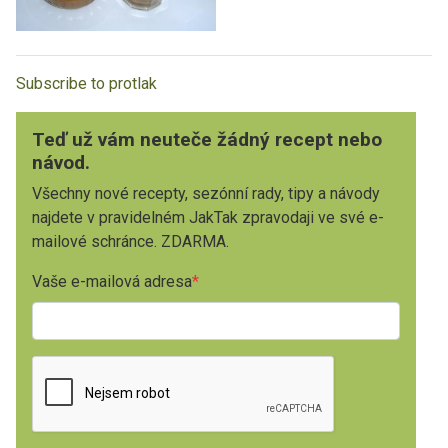
Subscribe to protlak
Teď už vám neuteče žádný recept nebo
návod.
Všechny nové recepty, sezónní rady, tipy a návody
najdete v pravidelném JakTak zpravodaji ve své e-
mailové schránce. ZDARMA.
Vaše e-mailová adresa