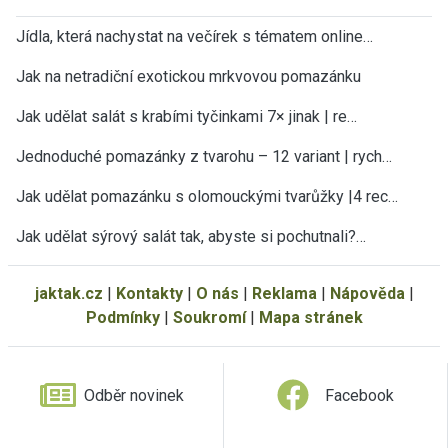
Jídla, která nachystat na večírek s tématem online…
Jak na netradiční exotickou mrkvovou pomazánku
Jak udělat salát s krabími tyčinkami 7× jinak | re…
Jednoduché pomazánky z tvarohu – 12 variant | rych…
×
Teď už vám neuteče žádný recept nebo
Jak udělat pomazánku s olomouckými tvarůžky |4 rec…
návod.
Jak udělat sýrový salát tak, abyste si pochutnali?…
Všechny nové recepty, sezónní rady, tipy a návody
najdete v pravidelném JakTak zpravodaji ve své e-
mailové schránce. ZDARMA.
jaktak.cz
|
Kontakty
|
O nás
|
Reklama
|
Nápověda
|
Podmínky
|
Soukromí
|
Mapa stránek
Vaše e-mailová adresa
Odběr novinek
Facebook