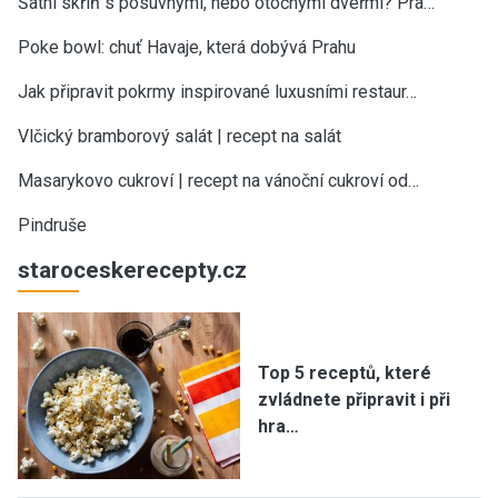
Šatní skříň s posuvnými, nebo otočnými dveřmi? Pra…
Poke bowl: chuť Havaje, která dobývá Prahu
Jak připravit pokrmy inspirované luxusními restaur…
Vlčický bramborový salát | recept na salát
Masarykovo cukroví | recept na vánoční cukroví od…
Pindruše
staroceskerecepty.cz
Top 5 receptů, které
zvládnete připravit i při
hra…