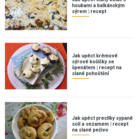
houbami a balkánským
sýrem | recept
Jak upéct krémové
sýrové košíčky se
špenátem | recept na
slané pohoštění
Jak upéct preclíky sypané
solí a sezamem | recept
na slané pečivo