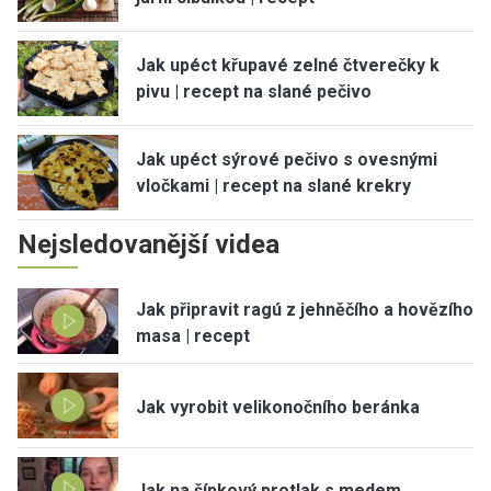
Jak upéct křupavé zelné čtverečky k
pivu | recept na slané pečivo
Jak upéct sýrové pečivo s ovesnými
vločkami | recept na slané krekry
Nejsledovanější videa
Jak připravit ragú z jehněčího a hovězího
masa | recept
Jak vyrobit velikonočního beránka
Jak na šípkový protlak s medem