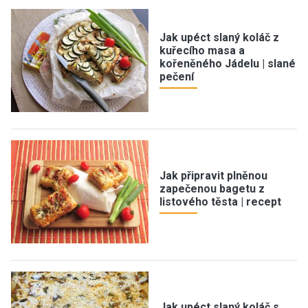
Jak upéct slaný koláč z
kuřecího masa a
kořeněného Jádelu | slané
pečení
Jak připravit plněnou
zapečenou bagetu z
listového těsta | recept
Jak upéct slaný koláč s