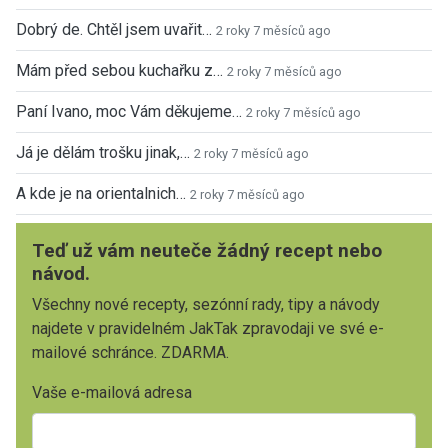
Dobrý de. Chtěl jsem uvařit…
2 roky 7 měsíců ago
Mám před sebou kuchařku z…
2 roky 7 měsíců ago
Paní Ivano, moc Vám děkujeme…
2 roky 7 měsíců ago
Já je dělám trošku jinak,…
2 roky 7 měsíců ago
A kde je na orientalnich…
2 roky 7 měsíců ago
Teď už vám neuteče žádný recept nebo
návod.
Všechny nové recepty, sezónní rady, tipy a návody
najdete v pravidelném JakTak zpravodaji ve své e-
mailové schránce. ZDARMA.
Vaše e-mailová adresa