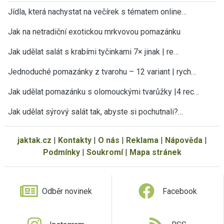
Jídla, která nachystat na večírek s tématem online…
Jak na netradiční exotickou mrkvovou pomazánku
Jak udělat salát s krabími tyčinkami 7× jinak | re…
Jednoduché pomazánky z tvarohu – 12 variant | rych…
Jak udělat pomazánku s olomouckými tvarůžky |4 rec…
Jak udělat sýrový salát tak, abyste si pochutnali?…
jaktak.cz
|
Kontakty
|
O nás
|
Reklama
|
Nápověda
|
Podmínky
|
Soukromí
|
Mapa stránek
Odběr novinek
Facebook