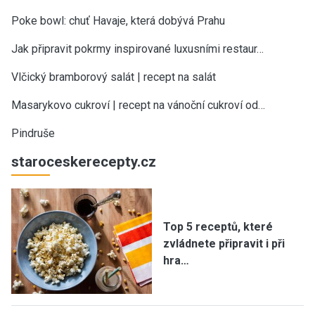
Poke bowl: chuť Havaje, která dobývá Prahu
Jak připravit pokrmy inspirované luxusními restaur…
Vlčický bramborový salát | recept na salát
Masarykovo cukroví | recept na vánoční cukroví od…
Pindruše
staroceskerecepty.cz
Top 5 receptů, které
zvládnete připravit i při
hra…