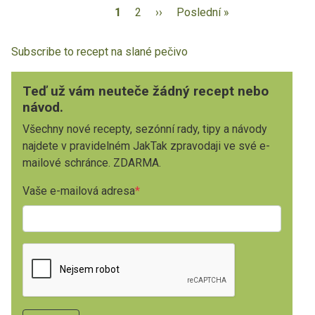
1
2
››
Poslední »
Subscribe to recept na slané pečivo
Teď už vám neuteče žádný recept nebo
návod.
Všechny nové recepty, sezónní rady, tipy a návody
najdete v pravidelném JakTak zpravodaji ve své e-
mailové schránce. ZDARMA.
Vaše e-mailová adresa