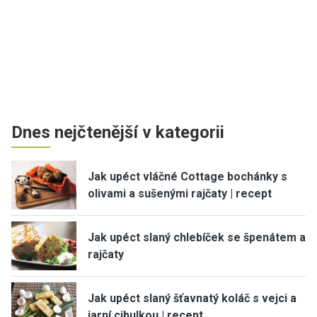
Dnes nejčtenější v kategorii
Jak upéct vláčné Cottage bochánky s
olivami a sušenými rajčaty | recept
Jak upéct slaný chlebíček se špenátem a
rajčaty
Jak upéct slaný šťavnatý koláč s vejci a
jarní cibulkou | recept