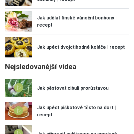
Jak udělat finské vánoční bonbony |
recept
Jak upéct dvojctihodné koláče | recept
Nejsledovanější videa
Jak pěstovat cibuli prorůstavou
Jak upéct piškotové těsto na dort |
recept
Jak připravit svíčkovou na smetaně