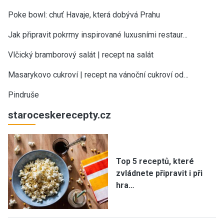
Poke bowl: chuť Havaje, která dobývá Prahu
Jak připravit pokrmy inspirované luxusními restaur…
Vlčický bramborový salát | recept na salát
Masarykovo cukroví | recept na vánoční cukroví od…
Pindruše
staroceskerecepty.cz
Top 5 receptů, které
zvládnete připravit i při
hra…