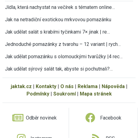
Jídla, která nachystat na večírek s tématem online…
Jak na netradiční exotickou mrkvovou pomazánku
Jak udělat salát s krabími tyčinkami 7× jinak | re…
Jednoduché pomazánky z tvarohu – 12 variant | rych…
Jak udělat pomazánku s olomouckými tvarůžky |4 rec…
Jak udělat sýrový salát tak, abyste si pochutnali?…
jaktak.cz
|
Kontakty
|
O nás
|
Reklama
|
Nápověda
|
Podmínky
|
Soukromí
|
Mapa stránek
Odběr novinek
Facebook