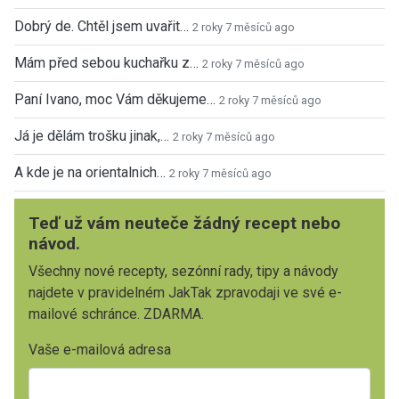
Dobrý de. Chtěl jsem uvařit…
2 roky 7 měsíců ago
Mám před sebou kuchařku z…
2 roky 7 měsíců ago
Paní Ivano, moc Vám děkujeme…
2 roky 7 měsíců ago
Já je dělám trošku jinak,…
2 roky 7 měsíců ago
A kde je na orientalnich…
2 roky 7 měsíců ago
Teď už vám neuteče žádný recept nebo
návod.
Všechny nové recepty, sezónní rady, tipy a návody
najdete v pravidelném JakTak zpravodaji ve své e-
mailové schránce. ZDARMA.
Vaše e-mailová adresa