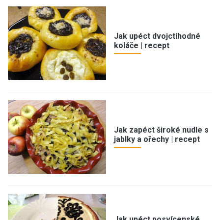
Jak upéct dvojctihodné
koláče | recept
Jak zapéct široké nudle s
jablky a ořechy | recept
Jak upéct posvícenské