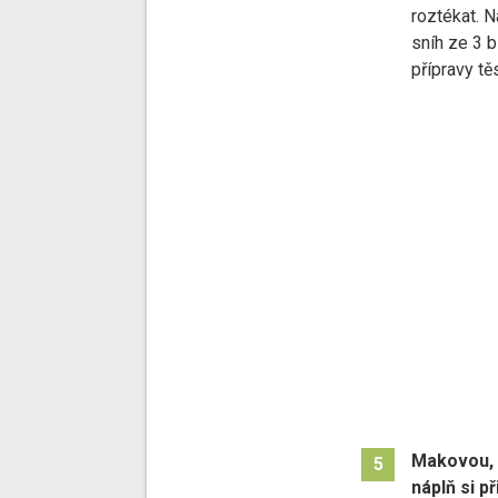
roztékat. N
sníh ze 3 b
přípravy tě
Makovou, 
5
náplň si p