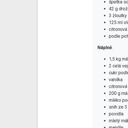
špetka so
42 g drož
3 žloutky
125 ml ol
citronová
podle po
Náplně
:
1,5 kg m
2 celá ve
cukr podl
vanilka
citronová
200 g má
mléko po
sníh ze 3
povidla
mletý má
mandle