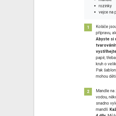
rozinky
vejce na 
Koláče jsou
1
přípravu, al
Abyste si 
tvarováním
vystříhejt
papír, třeb
kruh o veli
Pak šablon
mohou děti
Mandle na z
2
vodou, něko
snadno vyl
mandlí.
Kaž
4 díly
. Můž