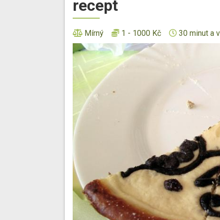
recept
Mírný
1 - 1000 Kč
30 minut a v