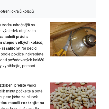
potření okrajů koláčů
 trochu náročnější na
e výsledek stojí za to.
usnadnili práci s
 stejně velkých koláčů,
e si šablony
. Na pečicí
a podle poklice, nakreslete
kosti požadovaných koláčů.
y vystříhejte, pomoci
.
dobení přelijte vařící
lik minut počkejte a poté
oupete jádra ze slupek
dou mandli rozkrojte na
ete si koupit už mandle