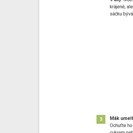
krájené, al
sáčku bývá
Mák umelt
3
Ochuťte ho
cukrem neb