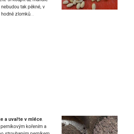
e nebudou tak pěkné, v
 hodně zlomků. .
e a uvařte v mléce
.
 perníkovým kořením a
o strouhaným perníkem.