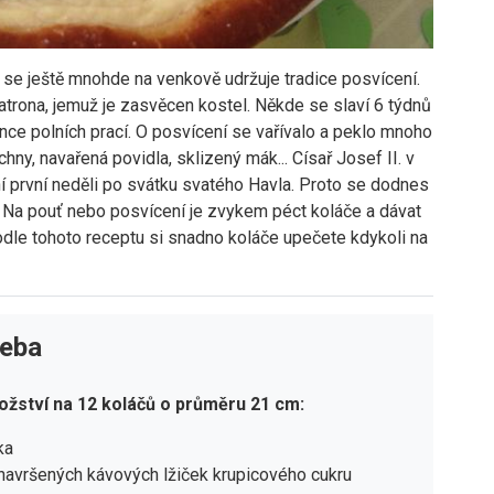
 se ještě mnohde na venkově udržuje tradice posvícení.
patrona, jemuž je zasvěcen kostel. Někde se slaví 6 týdnů
nce polních prací. O posvícení se vařívalo a peklo mnoho
hny, navařená povidla, sklizený mák... Císař Josef II. v
í první neděli po svátku svatého Havla. Proto se dodnes
. Na pouť nebo posvícení je zvykem péct koláče a dávat
odle tohoto receptu si snadno koláče upečete kdykoli na
řeba
ožství na 12 koláčů o průměru 21 cm:
ka
navršených kávových lžiček krupicového cukru