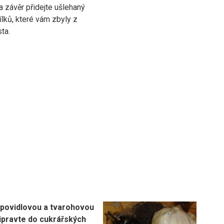
a závěr přidejte ušlehaný
ílků, které vám zbyly z
sta.
povidlovou a tvarohovou
řipravte do cukrářských