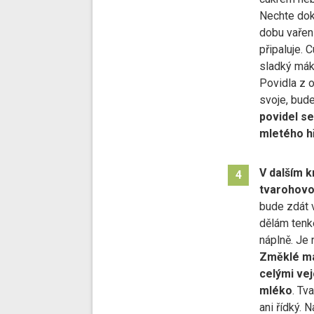
Nechte dok
dobu vařen
připaluje. C
sladký mák 
Povidla z 
svoje, bude
povidel se
mletého hř
V dalším k
4
tvarohovo
bude zdát v
dělám tenk
náplně. Je 
Změklé má
celými vej
mléko
. Tv
ani řídký. 