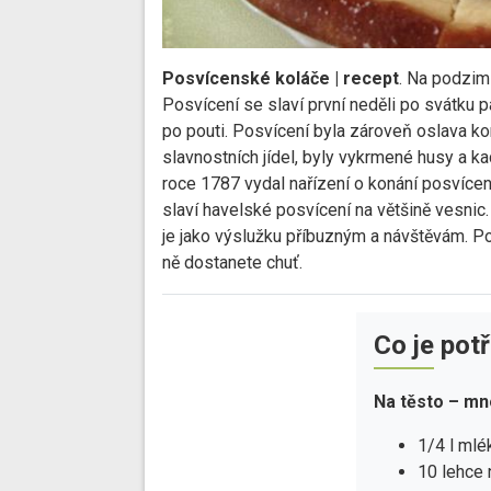
Posvícenské koláče | recept
. Na podzim
Posvícení se slaví první neděli po svátku 
po pouti. Posvícení byla zároveň oslava ko
slavnostních jídel, byly vykrmené husy a kac
roce 1787 vydal nařízení o konání posvícen
slaví havelské posvícení na většině vesnic
je jako výslužku příbuzným a návštěvám. P
ně dostanete chuť.
Co je pot
Na těsto – mn
1/4 l mlé
10 lehce 