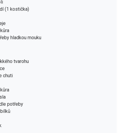
li
dí (1 kostička)
eje
 kůra
třeby hladkou mouku
ěkkého tvarohu
jce
e chuti
 kůra
sla
dle potřeby
 bílků
k