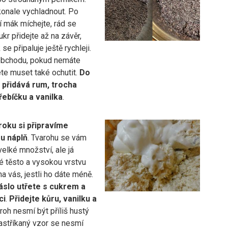
onale vychladnout. Po
í mák míchejte, rád se
ukr přidejte až na závěr,
se připaluje ještě rychleji.
obchodu, pokud nemáte
te muset také ochutit.
Do
 přidává rum, trocha
ebíčku a vanilka
.
roku si připravíme
u náplň
. Tvarohu se vám
elké množství, ale já
é těsto a vysokou vrstvu
na vás, jestli ho dáte méně.
slo utřete s cukrem a
ci
.
Přidejte kůru, vanilku a
aroh nesmí být příliš hustý
Nastříkaný vzor se nesmí