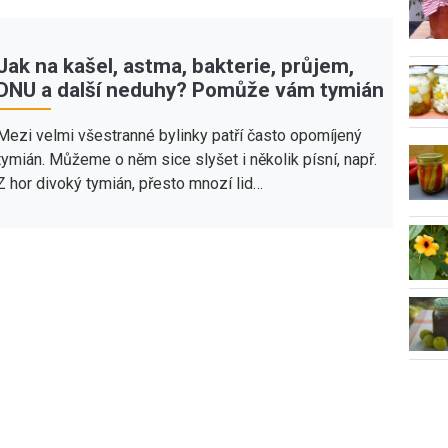
Jak na kašel, astma, bakterie, průjem,
DNU a další neduhy? Pomůže vám tymián
Mezi velmi všestranné bylinky patří často opomíjený
tymián. Můžeme o něm sice slyšet i několik písní, např.
Z hor divoký tymián, přesto mnozí lid…