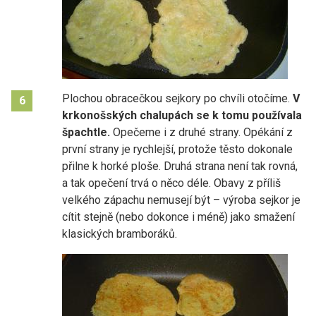
Plochou obracečkou sejkory po chvíli otočíme.
V
6
krkonošských chalupách se k tomu používala
špachtle.
Opečeme i z druhé strany. Opékání z
první strany je rychlejší, protože těsto dokonale
přilne k horké ploše. Druhá strana není tak rovná,
a tak opečení trvá o něco déle. Obavy z příliš
velkého zápachu nemusejí být – výroba sejkor je
cítit stejně (nebo dokonce i méně) jako smažení
klasických bramboráků.