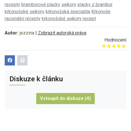
recepty
bramborové placky
sejkory
placky z brambor
krkonošské sejkory
krkonošská specialita
Krkonoše
racionální recepty
krkonošské sejkory recept
Autor:
jezzina
|
Zobrazit autorská práva
Hodnocení
Give it 1/5
Give it 2/5
Give it 3/5
Give it 4/5
Give it 5/5
Diskuze k článku
Vstoupit do diskuze (4)