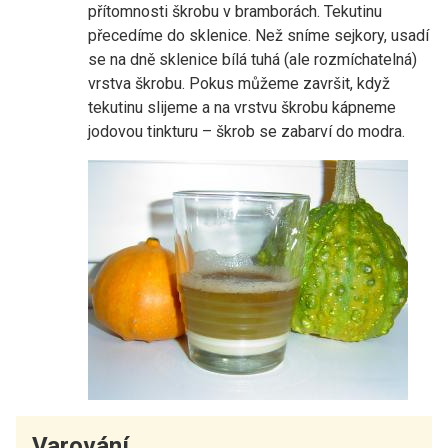
přítomnosti škrobu v bramborách. Tekutinu
přecedíme do sklenice. Než sníme sejkory, usadí
se na dně sklenice bílá tuhá (ale rozmíchatelná)
vrstva škrobu. Pokus můžeme završit, když
tekutinu slijeme a na vrstvu škrobu kápneme
jodovou tinkturu – škrob se zabarví do modra.
Varování