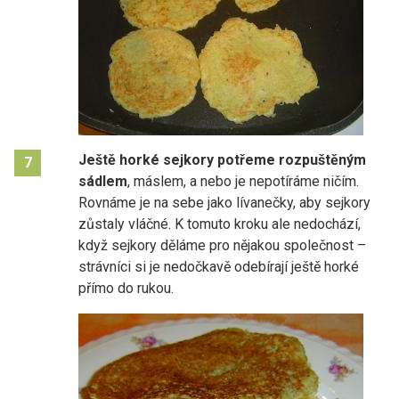
Ještě horké sejkory potřeme rozpuštěným
7
sádlem
, máslem, a nebo je nepotíráme ničím.
Rovnáme je na sebe jako lívanečky, aby sejkory
zůstaly vláčné. K tomuto kroku ale nedochází,
když sejkory děláme pro nějakou společnost –
strávníci si je nedočkavě odebírají ještě horké
přímo do rukou.