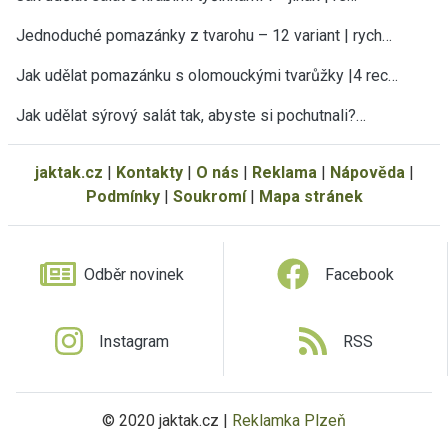
Jednoduché pomazánky z tvarohu – 12 variant | rych…
×
Teď už vám neuteče žádný recept nebo
Jak udělat pomazánku s olomouckými tvarůžky |4 rec…
návod.
Jak udělat sýrový salát tak, abyste si pochutnali?…
Všechny nové recepty, sezónní rady, tipy a návody
najdete v pravidelném JakTak zpravodaji ve své e-
mailové schránce. ZDARMA.
jaktak.cz
|
Kontakty
|
O nás
|
Reklama
|
Nápověda
|
Podmínky
|
Soukromí
|
Mapa stránek
Vaše e-mailová adresa
Odběr novinek
Facebook
Instagram
RSS
© 2020 jaktak.cz |
Reklamka Plzeň