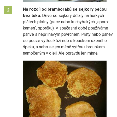
Na rozdíl od bramboráků se sejkory pečou
2
bez tuku.
Dříve se sejkory dělaly na horkých
plátech plotny (pece nebo kuchyňských „sporo-
kamen“, sporáku). V současné době používáme
pánve s nepřilnavým povrchem. Pláty nebo pánev
se pouze vytřou kůží neb o kouskem uzeného
špeku, a nebo se jen mírně vytřou ubrouskem
namočeným v oleji. Ale opravdu jen mírně.