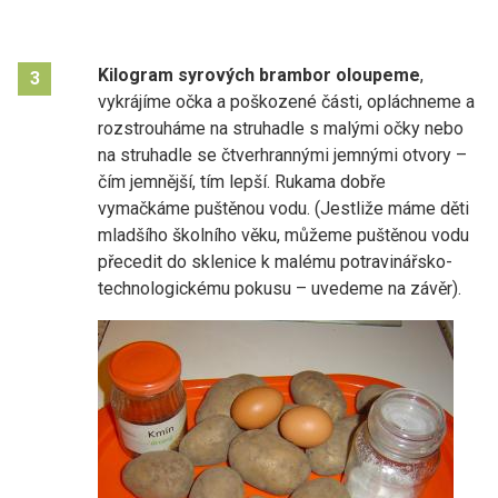
Kilogram syrových brambor oloupeme
,
3
vykrájíme očka a poškozené části, opláchneme a
rozstrouháme na struhadle s malými očky nebo
na struhadle se čtverhrannými jemnými otvory –
čím jemnější, tím lepší. Rukama dobře
vymačkáme puštěnou vodu. (Jestliže máme děti
mladšího školního věku, můžeme puštěnou vodu
přecedit do sklenice k malému potravinářsko-
technologickému pokusu – uvedeme na závěr).