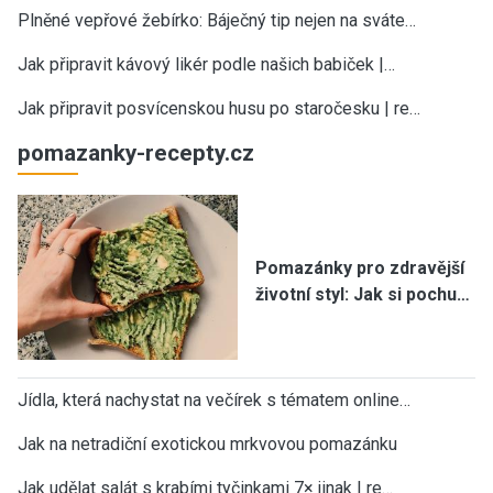
Plněné vepřové žebírko: Báječný tip nejen na sváte…
Jak připravit kávový likér podle našich babiček |…
Jak připravit posvícenskou husu po staročesku | re…
pomazanky-recepty.cz
Pomazánky pro zdravější
životní styl: Jak si pochu…
Jídla, která nachystat na večírek s tématem online…
Jak na netradiční exotickou mrkvovou pomazánku
Jak udělat salát s krabími tyčinkami 7× jinak | re…