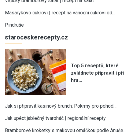
Vlčický bramborový salát | recept na salát
Masarykovo cukroví | recept na vánoční cukroví od…
Pindruše
staroceskerecepty.cz
Top 5 receptů, které
zvládnete připravit i při
hra…
Jak si připravit kasinový brunch: Pokrmy pro pohod…
Jak upéct jablečný tvaroháč | regionální recepty
Bramborové kroketky s makovou omáčkou podle Anuše…