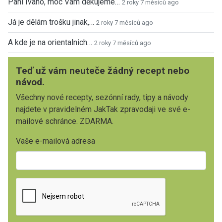
Paní Ivano, moc Vám děkujeme…
2 roky 7 měsíců ago
Já je dělám trošku jinak,…
2 roky 7 měsíců ago
A kde je na orientalnich…
2 roky 7 měsíců ago
Teď už vám neuteče žádný recept nebo
návod.
Všechny nové recepty, sezónní rady, tipy a návody
najdete v pravidelném JakTak zpravodaji ve své e-
mailové schránce. ZDARMA.
Vaše e-mailová adresa