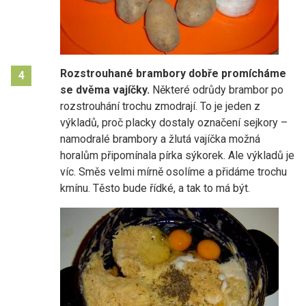
Rozstrouhané brambory dobře promícháme
4
se dvěma vajíčky.
Některé odrůdy brambor po
rozstrouhání trochu zmodrají. To je jeden z
výkladů, proč placky dostaly označení sejkory –
namodralé brambory a žlutá vajíčka možná
horalům připomínala pírka sýkorek. Ale výkladů je
víc. Směs velmi mírně osolíme a přidáme trochu
kmínu. Těsto bude řídké, a tak to má být.