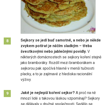
Sejkory se jedí buď samotné, a nebo je někde
8
zvykem potírat je něčím sladkým – třeba
švestkovými nebo jablečnými povidly.
V
některých domácnostech se sejkory koření stejně
jako bramboráky. Rozdíl mezi bramborákem a
sejkorou pak spočívá hlavně v menší tučnosti
placky, a to je zajímavé z hlediska racionální
výživy.
Jaké je nejlepší koření sejkor?
A proč na ně
9
mnozí lidé s takovou láskou vzpomínají? Sejkory
se dělávaly v družné společnosti. Sedělo se