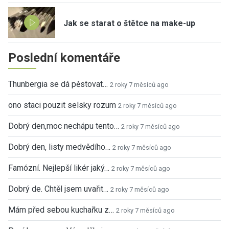
Jak se starat o štětce na make-up
Poslední komentáře
Thunbergia se dá pěstovat…
2 roky 7 měsíců ago
ono staci pouzit selsky rozum
2 roky 7 měsíců ago
Dobrý den,moc nechápu tento…
2 roky 7 měsíců ago
Dobrý den, listy medvědího…
2 roky 7 měsíců ago
Famózní. Nejlepší likér jaký…
2 roky 7 měsíců ago
Dobrý de. Chtěl jsem uvařit…
2 roky 7 měsíců ago
Mám před sebou kuchařku z…
2 roky 7 měsíců ago