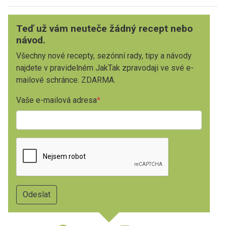
Teď už vám neuteče žádný recept nebo
návod.
Všechny nové recepty, sezónní rady, tipy a návody
najdete v pravidelném JakTak zpravodaji ve své e-
mailové schránce. ZDARMA.
Vaše e-mailová adresa