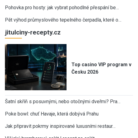
Pohovka pro hosty: jak vybrat pohodlné přespání be…
Pět výhod průmyslového tepelného čerpadla, které o…
jitulciny-recepty.cz
Top casino VIP program v
Česku 2026
Šatní skříň s posuvnými, nebo otočnými dveřmi? Pra…
Poke bowl: chuť Havaje, která dobývá Prahu
Jak připravit pokrmy inspirované luxusními restaur…