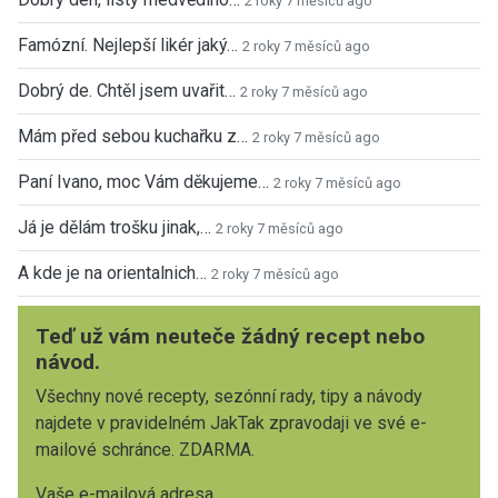
2 roky 7 měsíců ago
Famózní. Nejlepší likér jaký…
2 roky 7 měsíců ago
Dobrý de. Chtěl jsem uvařit…
2 roky 7 měsíců ago
Mám před sebou kuchařku z…
2 roky 7 měsíců ago
Paní Ivano, moc Vám děkujeme…
2 roky 7 měsíců ago
Já je dělám trošku jinak,…
2 roky 7 měsíců ago
A kde je na orientalnich…
2 roky 7 měsíců ago
Teď už vám neuteče žádný recept nebo
návod.
Všechny nové recepty, sezónní rady, tipy a návody
najdete v pravidelném JakTak zpravodaji ve své e-
mailové schránce. ZDARMA.
Vaše e-mailová adresa