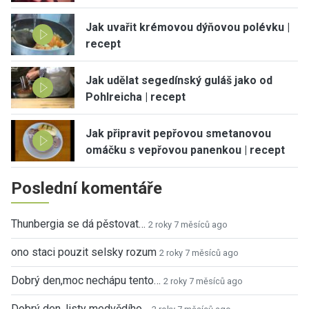
Jak uvařit krémovou dýňovou polévku |
recept
Jak udělat segedínský guláš jako od
Pohlreicha | recept
Jak připravit pepřovou smetanovou
omáčku s vepřovou panenkou | recept
Poslední komentáře
Thunbergia se dá pěstovat…
2 roky 7 měsíců ago
ono staci pouzit selsky rozum
2 roky 7 měsíců ago
Dobrý den,moc nechápu tento…
2 roky 7 měsíců ago
Dobrý den, listy medvědího…