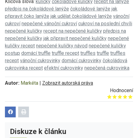
Klíčová slova:
kuličky
čokoládové kuličky
recept na lanýže
předpis na čokoládové lanýže
čokoládové lanýže
jak
připravit čoko lanýže
jak udělat čokoládové lanýže
vánoční
cukroví
nepečené vánoční cukroví
cukroví na poslední chvíli
nepečené kuličky
recept na nepečené kuličky
předpis na
nepečené kuličky
jak připravit nepečené kuličky
nepečené
kuličky recept
nepečené kuličky návod
nepečené kuličky
postup
domácí truffle
truffle recept
truffles
truffle
truffles
recept
vánoční cukrovinky
domácí cukrovinky
čokoládová
cukrovinka recept
efektní cukrovinky
nepečená cukrovinka
Autor:
Markéta
|
Zobrazit autorská práva
Hodnocení
Give it 1/5
Give it 2/5
Give it 3/5
Give it 4/5
Give it 5/5
Diskuze k článku