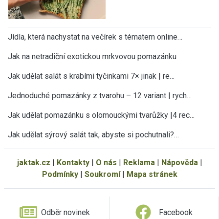
Jídla, která nachystat na večírek s tématem online…
Jak na netradiční exotickou mrkvovou pomazánku
Jak udělat salát s krabími tyčinkami 7× jinak | re…
Jednoduché pomazánky z tvarohu – 12 variant | rych…
Jak udělat pomazánku s olomouckými tvarůžky |4 rec…
Jak udělat sýrový salát tak, abyste si pochutnali?…
jaktak.cz
|
Kontakty
|
O nás
|
Reklama
|
Nápověda
|
Podmínky
|
Soukromí
|
Mapa stránek
Odběr novinek
Facebook