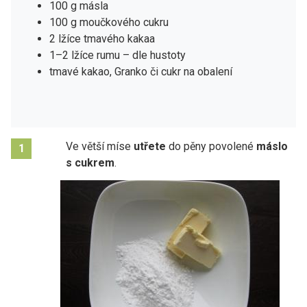
100 g másla
100 g moučkového cukru
2 lžíce tmavého kakaa
1–2 lžíce rumu – dle hustoty
tmavé kakao, Granko či cukr na obalení
Ve větší míse
utřete
do pěny povolené
máslo
1
s cukrem
.