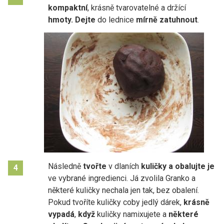
kompaktní
, krásně tvarovatelné a držící
hmoty.
Dejte
do lednice
mírně zatuhnout
.
Následně
tvořte
v dlaních
kuličky a obalujte je
4
ve vybrané ingredienci. Já zvolila Granko a
některé kuličky nechala jen tak, bez obalení.
Pokud tvoříte kuličky coby jedlý dárek,
krásně
vypadá
,
když
kuličky namixujete a
některé