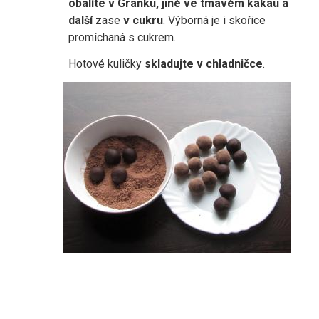
obalíte v Granku, jiné ve
tmavém kakau a
další
zase
v cukru
. Výborná je i skořice
promíchaná s cukrem.
Hotové kuličky
skladujte v chladničce
.