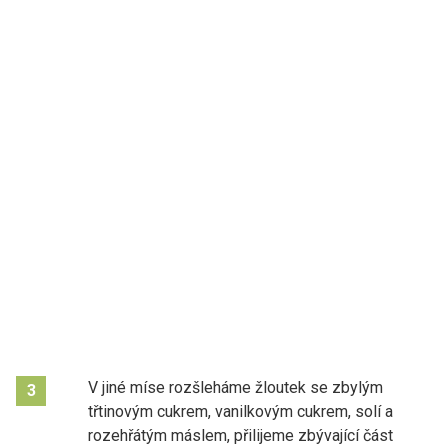
V jiné míse rozšleháme žloutek se zbylým
3
třtinovým cukrem, vanilkovým cukrem, solí a
rozehřátým máslem, přilijeme zbývající část