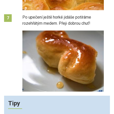
Po upečení ještě horké jidáše potíráme
7
rozehřátým medem.
Přeji dobrou chuť!
Tipy