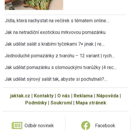
Jídla, která nachystat na večírek s tématem online…
Jak na netradiční exotickou mrkvovou pomazánku
Jak udělat salát s krabími tyčinkami 7× jinak | re…
Jednoduché pomazánky z tvarohu – 12 variant | rych…
×
Teď už vám neuteče žádný recept nebo
Jak udělat pomazánku s olomouckými tvarůžky |4 rec…
návod.
Jak udělat sýrový salát tak, abyste si pochutnali?…
Všechny nové recepty, sezónní rady, tipy a návody
najdete v pravidelném JakTak zpravodaji ve své e-
mailové schránce. ZDARMA.
jaktak.cz
|
Kontakty
|
O nás
|
Reklama
|
Nápověda
|
Podmínky
|
Soukromí
|
Mapa stránek
Vaše e-mailová adresa
Odběr novinek
Facebook