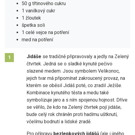
50 g třtinového cukru
1 vanilkový cukr
1 žloutek
špetka soli
1 celé vejce na potření
med na potření
Jidáše
se tradičně připravovaly a jedly na Zelený
1
čtvrtek. Jedná se o sladké kynuté pečivo
slazené medem. Jsou symbolem Velikonoc,
jejich tvar má připomínat zakroucený provaz, na
kterém se oběsil Jidáš poté, co zradil Ježíše.
Kombinace kynutého těsta a medu také
symbolizuje jaro a s ním spojenou hojnost. Dříve
se věřilo, že kdo na Zelený čtvrtek pojí jidáše,
bude celý rok chráněn proti hadímu uštknutí,
včelímu bodnutí a lidské zradě.
Pro přípravu
bezlepkových jidášů
(ale i jiného