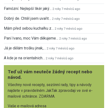
Famózní. Nejlepší likér jaký…
2 roky 7 měsíců ago
Dobrý de. Chtěl jsem uvařit…
2 roky 7 měsíců ago
Mám před sebou kuchařku z…
2 roky 7 měsíců ago
Paní Ivano, moc Vám děkujeme…
2 roky 7 měsíců ago
Já je dělám trošku jinak,…
2 roky 7 měsíců ago
A kde je na orientalnich…
2 roky 7 měsíců ago
Teď už vám neuteče žádný recept nebo
návod.
Všechny nové recepty, sezónní rady, tipy a návody
najdete v pravidelném JakTak zpravodaji ve své e-
mailové schránce. ZDARMA.
Vaše e-mailová adresa