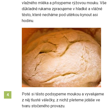
vlažného mléka a přisypeme rýžovou mouku. Vše
důkladně rukama zpracujeme v hladké a vláčné
těsto, které necháme pod utěrkou kynout asi
hodinu.
Poté si těsto podsypeme moukou a vyvalujeme
4
z něj tlusté válečky, z nichž pleteme jidáše ve
tvaru stočeného provazu.