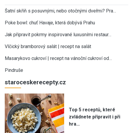
Šatní skříň s posuvnými, nebo otočnými dveřmi? Pra…
Poke bowl: chuť Havaje, která dobývá Prahu
Jak připravit pokrmy inspirované luxusními restaur…
Vlčický bramborový salát | recept na salát
Masarykovo cukroví | recept na vánoční cukroví od…
Pindruše
staroceskerecepty.cz
Top 5 receptů, které
zvládnete připravit i při
hra…