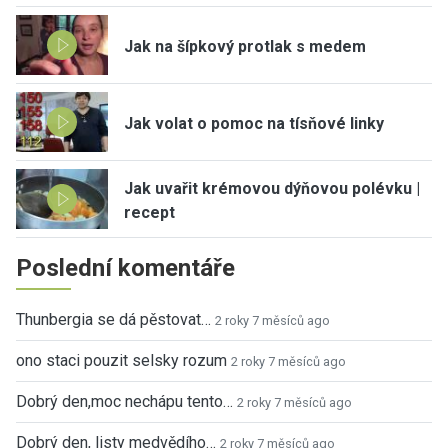
Jak na šípkový protlak s medem
Jak volat o pomoc na tísňové linky
Jak uvařit krémovou dýňovou polévku |
recept
Poslední komentáře
Thunbergia se dá pěstovat…
2 roky 7 měsíců ago
ono staci pouzit selsky rozum
2 roky 7 měsíců ago
Dobrý den,moc nechápu tento…
2 roky 7 měsíců ago
Dobrý den, listy medvědího…
2 roky 7 měsíců ago