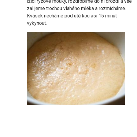
lžíci rýžové mouky, rozdrobíme do ní droždí a vše
zalijeme trochou vlahého mléka a rozmícháme.
Kvásek necháme pod utěrkou asi 15 minut
vykynout.