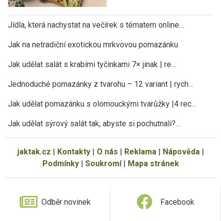
Jídla, která nachystat na večírek s tématem online…
Jak na netradiční exotickou mrkvovou pomazánku
Jak udělat salát s krabími tyčinkami 7× jinak | re…
Jednoduché pomazánky z tvarohu – 12 variant | rych…
Jak udělat pomazánku s olomouckými tvarůžky |4 rec…
Jak udělat sýrový salát tak, abyste si pochutnali?…
jaktak.cz
|
Kontakty
|
O nás
|
Reklama
|
Nápověda
|
Podmínky
|
Soukromí
|
Mapa stránek
Odběr novinek
Facebook