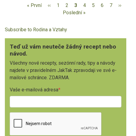
« První
‹‹
1
2
3
4
5
6
7
››
Poslední »
Subscribe to Rodina a Vztahy
Teď už vám neuteče žádný recept nebo
návod.
Všechny nové recepty, sezónní rady, tipy a návody
najdete v pravidelném JakTak zpravodaji ve své e-
mailové schránce. ZDARMA.
Vaše e-mailová adresa