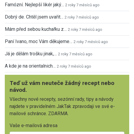
Famózní. Nejlepší likér jaký…
2 roky 7 měsíců ago
Dobrý de. Chtěl jsem uvařit…
2 roky 7 měsíců ago
Mám před sebou kuchařku z…
2 roky 7 měsíců ago
Paní Ivano, moc Vám děkujeme…
2 roky 7 měsíců ago
Já je dělám trošku jinak,…
2 roky 7 měsíců ago
A kde je na orientalnich…
2 roky 7 měsíců ago
Teď už vám neuteče žádný recept nebo
návod.
Všechny nové recepty, sezónní rady, tipy a návody
najdete v pravidelném JakTak zpravodaji ve své e-
mailové schránce. ZDARMA.
Vaše e-mailová adresa