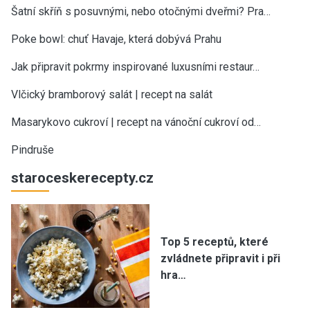
Šatní skříň s posuvnými, nebo otočnými dveřmi? Pra…
Poke bowl: chuť Havaje, která dobývá Prahu
Jak připravit pokrmy inspirované luxusními restaur…
Vlčický bramborový salát | recept na salát
Masarykovo cukroví | recept na vánoční cukroví od…
Pindruše
staroceskerecepty.cz
Top 5 receptů, které
zvládnete připravit i při
hra…