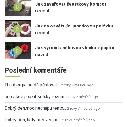
Jak zavařovat švestkový kompot |
recept
Jak na osvěžující jahodovou polévku |
recept
Jak vyrobit sněhovou vločku z papíru |
návod
Poslední komentáře
Thunbergia se dá pěstovat…
2 roky 7 měsíců ago
ono staci pouzit selsky rozum
2 roky 7 měsíců ago
Dobrý den,moc nechápu tento…
2 roky 7 měsíců ago
Dobrý den, listy medvědího…
2 roky 7 měsíců ago