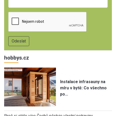
hobbys.cz
Instalace infrasauny na
míru v bytě: Co všechno
po…
Proč si stále více Čechů pěstuje vlastní potraviny…