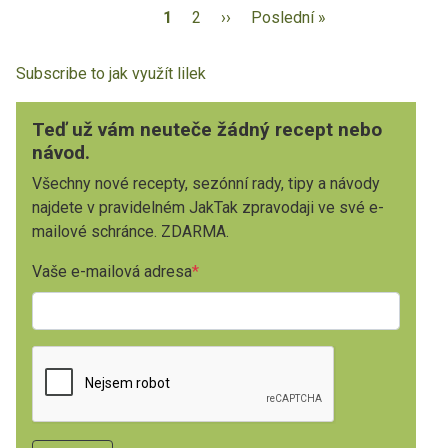
1
2
››
Poslední »
Subscribe to jak využít lilek
Teď už vám neuteče žádný recept nebo
návod.
Všechny nové recepty, sezónní rady, tipy a návody
najdete v pravidelném JakTak zpravodaji ve své e-
mailové schránce. ZDARMA.
Vaše e-mailová adresa