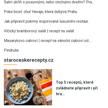
Šatní skříň s posuvnými, nebo otočnými dveřmi? Pra…
Poke bowl: chuť Havaje, která dobývá Prahu
Jak připravit pokrmy inspirované luxusními restaur…
Vlčický bramborový salát | recept na salát
Masarykovo cukroví | recept na vánoční cukroví od…
Pindruše
staroceskerecepty.cz
Top 5 receptů, které
zvládnete připravit i při
hra…