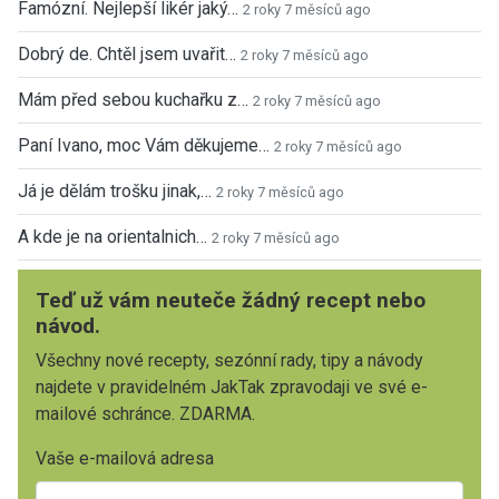
Famózní. Nejlepší likér jaký…
2 roky 7 měsíců ago
Dobrý de. Chtěl jsem uvařit…
2 roky 7 měsíců ago
Mám před sebou kuchařku z…
2 roky 7 měsíců ago
Paní Ivano, moc Vám děkujeme…
2 roky 7 měsíců ago
Já je dělám trošku jinak,…
2 roky 7 měsíců ago
A kde je na orientalnich…
2 roky 7 měsíců ago
Teď už vám neuteče žádný recept nebo
návod.
Všechny nové recepty, sezónní rady, tipy a návody
najdete v pravidelném JakTak zpravodaji ve své e-
mailové schránce. ZDARMA.
Vaše e-mailová adresa