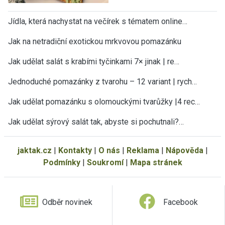
Jídla, která nachystat na večírek s tématem online…
Jak na netradiční exotickou mrkvovou pomazánku
Jak udělat salát s krabími tyčinkami 7× jinak | re…
Jednoduché pomazánky z tvarohu – 12 variant | rych…
Jak udělat pomazánku s olomouckými tvarůžky |4 rec…
Jak udělat sýrový salát tak, abyste si pochutnali?…
jaktak.cz
|
Kontakty
|
O nás
|
Reklama
|
Nápověda
|
Podmínky
|
Soukromí
|
Mapa stránek
Odběr novinek
Facebook