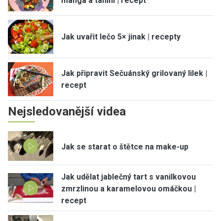
manga a tahini | recept
Jak uvařit lečo 5× jinak | recepty
Jak připravit Sečuánský grilovaný lilek |
recept
Nejsledovanější videa
Jak se starat o štětce na make-up
Jak udělat jablečný tart s vanilkovou
zmrzlinou a karamelovou omáčkou |
recept