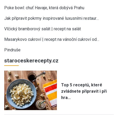
Poke bowl: chuť Havaje, která dobývá Prahu
Jak připravit pokrmy inspirované luxusními restaur…
Vlčický bramborový salát | recept na salát
Masarykovo cukroví | recept na vánoční cukroví od…
Pindruše
staroceskerecepty.cz
Top 5 receptů, které
zvládnete připravit i při
hra…