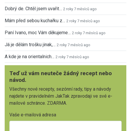
Dobrý de. Chtěl jsem uvařit…
2 roky 7 měsíců ago
Mám před sebou kuchařku z…
2 roky 7 měsíců ago
Paní Ivano, moc Vám děkujeme…
2 roky 7 měsíců ago
Já je dělám trošku jinak,…
2 roky 7 měsíců ago
A kde je na orientalnich…
2 roky 7 měsíců ago
Teď už vám neuteče žádný recept nebo
návod.
Všechny nové recepty, sezónní rady, tipy a návody
najdete v pravidelném JakTak zpravodaji ve své e-
mailové schránce. ZDARMA.
Vaše e-mailová adresa