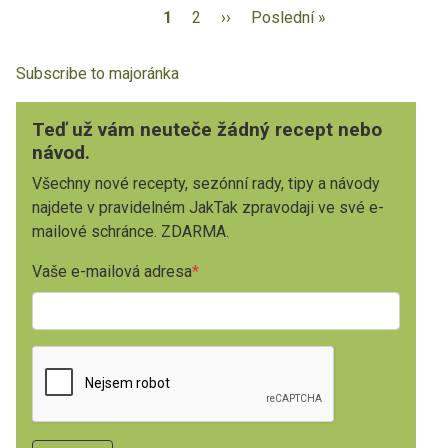
1
2
››
Poslední »
Subscribe to majoránka
Teď už vám neuteče žádný recept nebo
návod.
Všechny nové recepty, sezónní rady, tipy a návody
najdete v pravidelném JakTak zpravodaji ve své e-
mailové schránce. ZDARMA.
Vaše e-mailová adresa