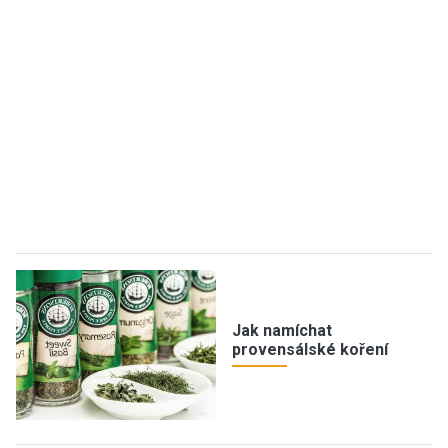
Jak namíchat
provensálské koření