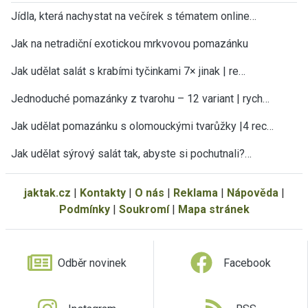
Jídla, která nachystat na večírek s tématem online…
Jak na netradiční exotickou mrkvovou pomazánku
Jak udělat salát s krabími tyčinkami 7× jinak | re…
Jednoduché pomazánky z tvarohu – 12 variant | rych…
Jak udělat pomazánku s olomouckými tvarůžky |4 rec…
Jak udělat sýrový salát tak, abyste si pochutnali?…
jaktak.cz
|
Kontakty
|
O nás
|
Reklama
|
Nápověda
|
Podmínky
|
Soukromí
|
Mapa stránek
Odběr novinek
Facebook