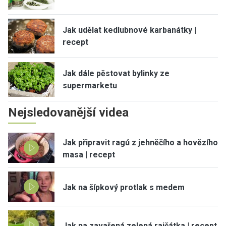
Jak udělat kedlubnové karbanátky |
recept
Jak dále pěstovat bylinky ze
supermarketu
Nejsledovanější videa
Jak připravit ragú z jehněčího a hovězího
masa | recept
Jak na šípkový protlak s medem
Jak na zavařená zelená rajčátka | recept