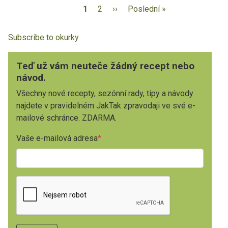
1
2
››
Poslední »
Subscribe to okurky
Teď už vám neuteče žádný recept nebo
návod.
Všechny nové recepty, sezónní rady, tipy a návody
najdete v pravidelném JakTak zpravodaji ve své e-
mailové schránce. ZDARMA.
Vaše e-mailová adresa