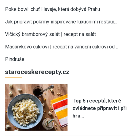
Poke bowl: chuť Havaje, která dobývá Prahu
Jak připravit pokrmy inspirované luxusními restaur…
Vlčický bramborový salát | recept na salát
Masarykovo cukroví | recept na vánoční cukroví od…
Pindruše
staroceskerecepty.cz
Top 5 receptů, které
zvládnete připravit i při
hra…