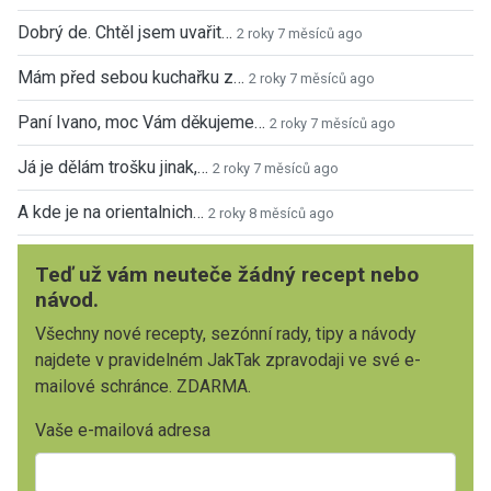
Dobrý de. Chtěl jsem uvařit…
2 roky 7 měsíců ago
Mám před sebou kuchařku z…
2 roky 7 měsíců ago
Paní Ivano, moc Vám děkujeme…
2 roky 7 měsíců ago
Já je dělám trošku jinak,…
2 roky 7 měsíců ago
A kde je na orientalnich…
2 roky 8 měsíců ago
Teď už vám neuteče žádný recept nebo
návod.
Všechny nové recepty, sezónní rady, tipy a návody
najdete v pravidelném JakTak zpravodaji ve své e-
mailové schránce. ZDARMA.
Vaše e-mailová adresa