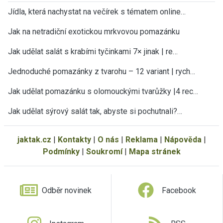
Jídla, která nachystat na večírek s tématem online…
Jak na netradiční exotickou mrkvovou pomazánku
Jak udělat salát s krabími tyčinkami 7× jinak | re…
Jednoduché pomazánky z tvarohu – 12 variant | rych…
Jak udělat pomazánku s olomouckými tvarůžky |4 rec…
Jak udělat sýrový salát tak, abyste si pochutnali?…
jaktak.cz
|
Kontakty
|
O nás
|
Reklama
|
Nápověda
|
Podmínky
|
Soukromí
|
Mapa stránek
Odběr novinek
Facebook