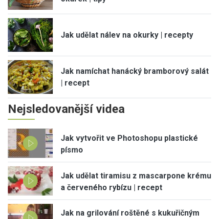
Jak udělat nálev na okurky | recepty
Jak namíchat hanácký bramborový salát
| recept
Nejsledovanější videa
Jak vytvořit ve Photoshopu plastické
písmo
Jak udělat tiramisu z mascarpone krému
a červeného rybízu | recept
Jak na grilování roštěné s kukuřičným