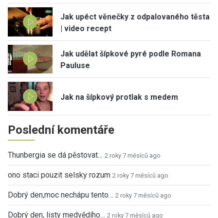
Jak upéct věnečky z odpalovaného těsta
| video recept
Jak udělat šípkové pyré podle Romana
Pauluse
Jak na šípkový protlak s medem
Poslední komentáře
Thunbergia se dá pěstovat…
2 roky 7 měsíců ago
ono staci pouzit selsky rozum
2 roky 7 měsíců ago
Dobrý den,moc nechápu tento…
2 roky 7 měsíců ago
Dobrý den, listy medvědího…
2 roky 7 měsíců ago