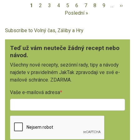
1
2
3
4
5
6
7
8
9
…
››
Poslední »
Subscribe to Volný čas, Záliby a Hry
Teď už vám neuteče žádný recept nebo
návod.
Všechny nové recepty, sezónní rady, tipy a návody
najdete v pravidelném JakTak zpravodaji ve své e-
mailové schránce. ZDARMA.
Vaše e-mailová adresa