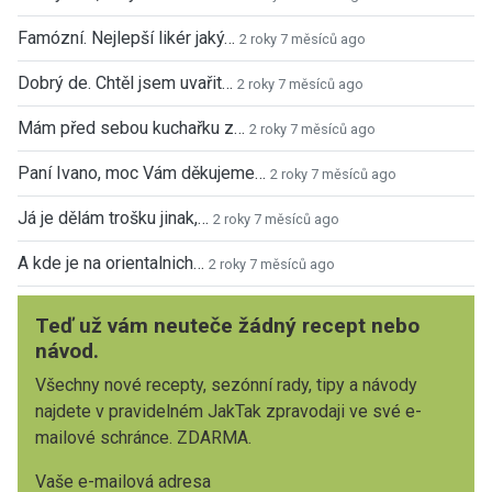
Famózní. Nejlepší likér jaký…
2 roky 7 měsíců ago
Dobrý de. Chtěl jsem uvařit…
2 roky 7 měsíců ago
Mám před sebou kuchařku z…
2 roky 7 měsíců ago
Paní Ivano, moc Vám děkujeme…
2 roky 7 měsíců ago
Já je dělám trošku jinak,…
2 roky 7 měsíců ago
A kde je na orientalnich…
2 roky 7 měsíců ago
Teď už vám neuteče žádný recept nebo
návod.
Všechny nové recepty, sezónní rady, tipy a návody
najdete v pravidelném JakTak zpravodaji ve své e-
mailové schránce. ZDARMA.
Vaše e-mailová adresa