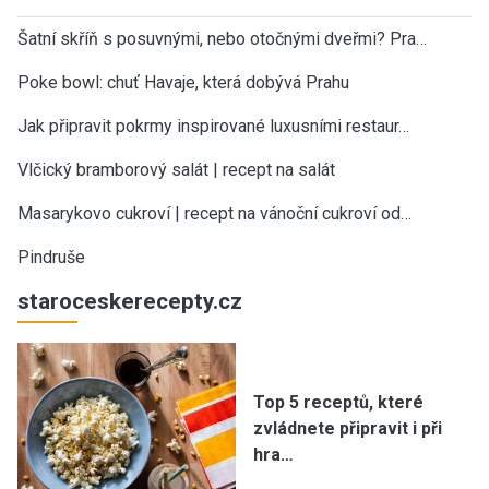
Šatní skříň s posuvnými, nebo otočnými dveřmi? Pra…
Poke bowl: chuť Havaje, která dobývá Prahu
Jak připravit pokrmy inspirované luxusními restaur…
Vlčický bramborový salát | recept na salát
Masarykovo cukroví | recept na vánoční cukroví od…
Pindruše
staroceskerecepty.cz
Top 5 receptů, které
zvládnete připravit i při
hra…