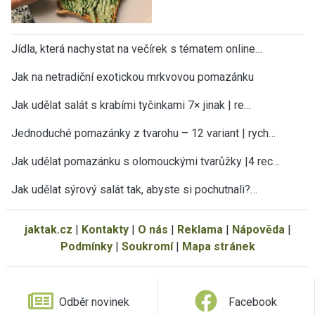
Jídla, která nachystat na večírek s tématem online…
Jak na netradiční exotickou mrkvovou pomazánku
Jak udělat salát s krabími tyčinkami 7× jinak | re…
Jednoduché pomazánky z tvarohu – 12 variant | rych…
Jak udělat pomazánku s olomouckými tvarůžky |4 rec…
Jak udělat sýrový salát tak, abyste si pochutnali?…
jaktak.cz
|
Kontakty
|
O nás
|
Reklama
|
Nápověda
|
Podmínky
|
Soukromí
|
Mapa stránek
Odběr novinek
Facebook