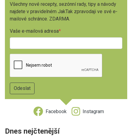
Všechny nové recepty, sezónní rady, tipy a návody
najdete v pravidelném JakTak zpravodaji ve své e-
mailové schránce. ZDARMA.
Vaše e-mailová adresa
Facebook
Instagram
Dnes nejčtenější