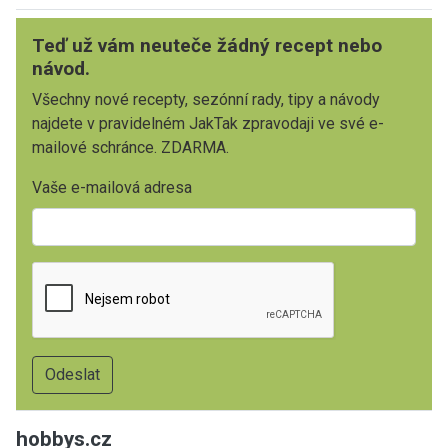
Teď už vám neuteče žádný recept nebo
návod.
Všechny nové recepty, sezónní rady, tipy a návody
najdete v pravidelném JakTak zpravodaji ve své e-
mailové schránce. ZDARMA.
Vaše e-mailová adresa
hobbys.cz