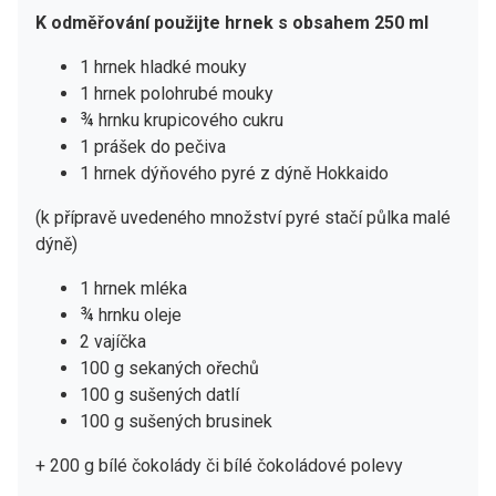
K odměřování použijte hrnek s obsahem 250 ml
1 hrnek hladké mouky
1 hrnek polohrubé mouky
¾ hrnku krupicového cukru
1 prášek do pečiva
1 hrnek dýňového pyré z dýně Hokkaido
(k přípravě uvedeného množství pyré stačí půlka malé
dýně)
1 hrnek mléka
¾ hrnku oleje
2 vajíčka
100 g sekaných ořechů
100 g sušených datlí
100 g sušených brusinek
+ 200 g bílé čokolády či bílé čokoládové polevy