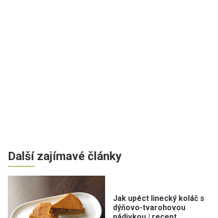
Další zajímavé články
Jak upéct linecký koláč s
dýňovo-tvarohovou
nádivkou | recept