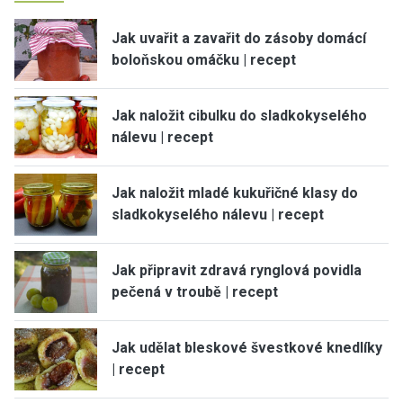
Jak uvařit a zavařit do zásoby domácí
boloňskou omáčku | recept
Jak naložit cibulku do sladkokyselého
nálevu | recept
Jak naložit mladé kukuřičné klasy do
sladkokyselého nálevu | recept
Jak připravit zdravá rynglová povidla
pečená v troubě | recept
Jak udělat bleskové švestkové knedlíky
| recept