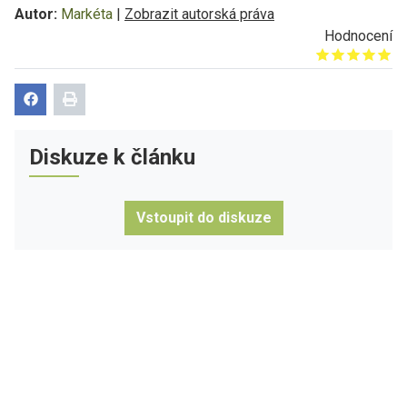
Autor:
Markéta
|
Zobrazit autorská práva
Hodnocení
Give it 1/5
Give it 2/5
Give it 3/5
Give it 4/5
Give it 5/5
Diskuze k článku
Vstoupit do diskuze