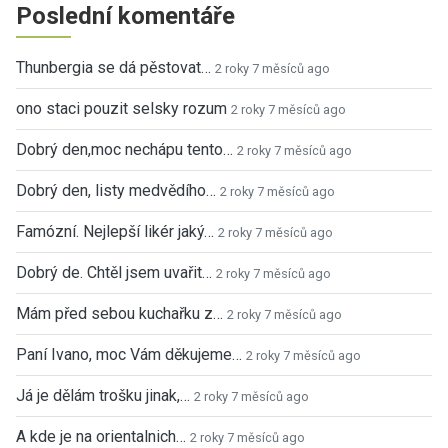
Poslední komentáře
Thunbergia se dá pěstovat…
2 roky 7 měsíců ago
ono staci pouzit selsky rozum
2 roky 7 měsíců ago
Dobrý den,moc nechápu tento…
2 roky 7 měsíců ago
Dobrý den, listy medvědího…
2 roky 7 měsíců ago
Famózní. Nejlepší likér jaký…
2 roky 7 měsíců ago
Dobrý de. Chtěl jsem uvařit…
2 roky 7 měsíců ago
Mám před sebou kuchařku z…
2 roky 7 měsíců ago
Paní Ivano, moc Vám děkujeme…
2 roky 7 měsíců ago
Já je dělám trošku jinak,…
2 roky 7 měsíců ago
A kde je na orientalnich…
2 roky 7 měsíců ago