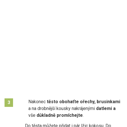
Nakonec
těsto obohaťte ořechy, brusinkami
3
a na drobnější kousky nakrájenými
datlemi a
vše
důkladně promíchejte
.
Do těsta můžete přidat i pár lžic kokosu. Do