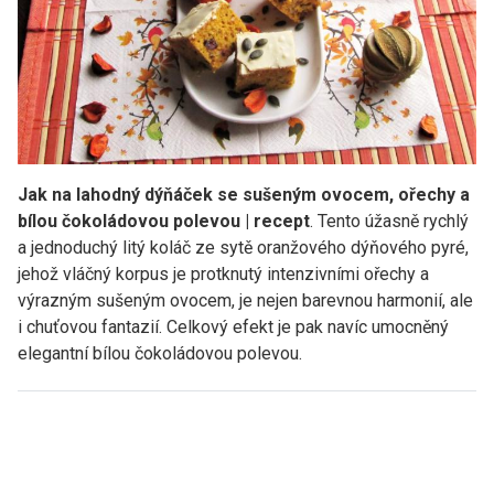
Jak na lahodný dýňáček se sušeným ovocem, ořechy a
bílou čokoládovou polevou | recept
. Tento úžasně rychlý
a jednoduchý litý koláč ze sytě oranžového dýňového pyré,
jehož vláčný korpus je protknutý intenzivními ořechy a
výrazným sušeným ovocem, je nejen barevnou harmonií, ale
i chuťovou fantazií. Celkový efekt je pak navíc umocněný
elegantní bílou čokoládovou polevou.