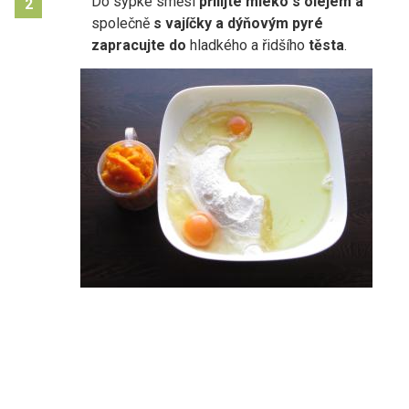
Do sypké směsi
přilijte mléko s olejem a
2
společně
s vajíčky a dýňovým pyré
zapracujte do
hladkého a řidšího
těsta
.