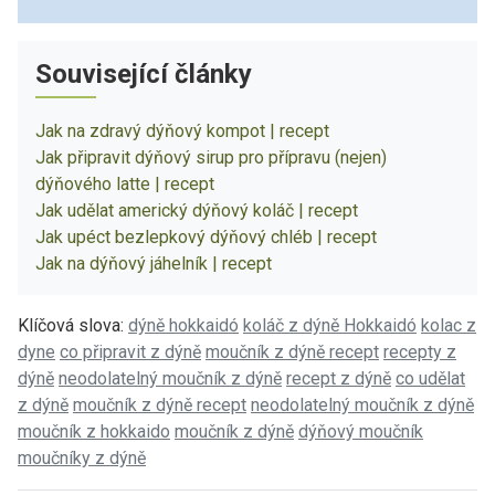
Související články
Jak na zdravý dýňový kompot | recept
Jak připravit dýňový sirup pro přípravu (nejen)
dýňového latte | recept
Jak udělat americký dýňový koláč | recept
Jak upéct bezlepkový dýňový chléb | recept
Jak na dýňový jáhelník | recept
Klíčová slova:
dýně hokkaidó
koláč z dýně Hokkaidó
kolac z
dyne
co připravit z dýně
moučník z dýně recept
recepty z
dýně
neodolatelný moučník z dýně
recept z dýně
co udělat
z dýně
moučník z dýně recept
neodolatelný moučník z dýně
moučník z hokkaido
moučník z dýně
dýňový moučník
moučníky z dýně