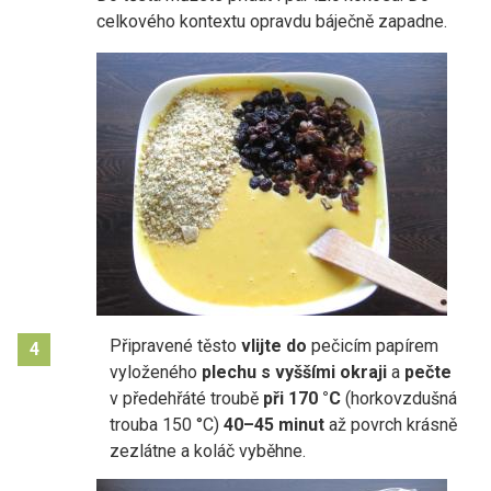
celkového kontextu opravdu báječně zapadne.
Připravené těsto
vlijte do
pečicím papírem
4
vyloženého
plechu s vyššími okraji
a
pečte
v předehřáté troubě
při 170 °C
(horkovzdušná
trouba 150 °C)
40–45 minut
až povrch krásně
zezlátne a koláč vyběhne.