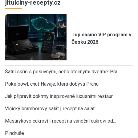
jitulciny-recepty.cz
Top casino VIP program v
Česku 2026
Šatní skříň s posuvnými, nebo otočnými dveřmi? Pra…
Poke bowl: chuť Havaje, která dobývá Prahu
Jak připravit pokrmy inspirované luxusními restaur…
Vlčický bramborový salát | recept na salát
Masarykovo cukroví | recept na vánoční cukroví od…
Pindruše