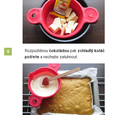
Rozpuštěnou
čokoládou
pak
zchladlý koláč
6
potřete
a nechejte zatuhnout.