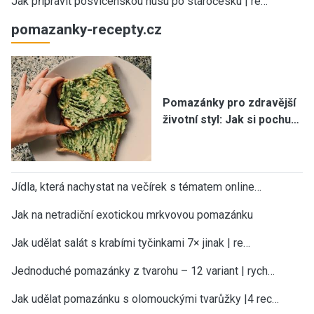
Jak připravit posvícenskou husu po staročesku | re…
pomazanky-recepty.cz
Pomazánky pro zdravější
životní styl: Jak si pochu…
Jídla, která nachystat na večírek s tématem online…
Jak na netradiční exotickou mrkvovou pomazánku
Jak udělat salát s krabími tyčinkami 7× jinak | re…
Jednoduché pomazánky z tvarohu – 12 variant | rych…
Jak udělat pomazánku s olomouckými tvarůžky |4 rec…