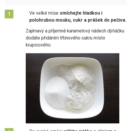
Ve velké míse
smíchejte hladkou i
1
polohrubou mouku, cukr a prášek do pečiva.
Zajímavý a příjemně karamelový nádech dýňáčku
dodáte přidáním třtinového cukru místo
krupicového.