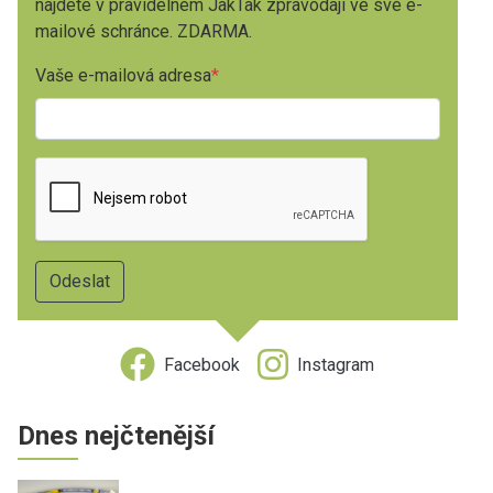
najdete v pravidelném JakTak zpravodaji ve své e-
mailové schránce. ZDARMA.
Vaše e-mailová adresa
Facebook
Instagram
Dnes nejčtenější