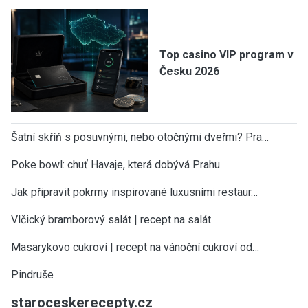
Top casino VIP program v
Česku 2026
Šatní skříň s posuvnými, nebo otočnými dveřmi? Pra…
Poke bowl: chuť Havaje, která dobývá Prahu
Jak připravit pokrmy inspirované luxusními restaur…
Vlčický bramborový salát | recept na salát
Masarykovo cukroví | recept na vánoční cukroví od…
Pindruše
staroceskerecepty.cz