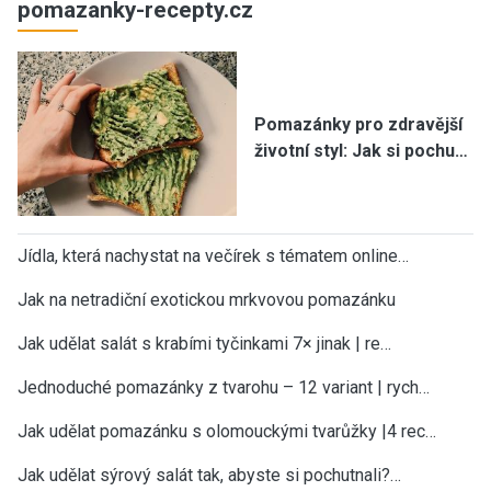
pomazanky-recepty.cz
Pomazánky pro zdravější
životní styl: Jak si pochu…
Jídla, která nachystat na večírek s tématem online…
Jak na netradiční exotickou mrkvovou pomazánku
Jak udělat salát s krabími tyčinkami 7× jinak | re…
Jednoduché pomazánky z tvarohu – 12 variant | rych…
Jak udělat pomazánku s olomouckými tvarůžky |4 rec…
Jak udělat sýrový salát tak, abyste si pochutnali?…