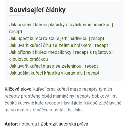
Související články
Jak připravit kuřecí placičky s bylinkovou omáčkou |
recept
Jak upéct kuřecí roládu s jarní nádivkou | recept
Jak uvařit kuřecí čínu se zelím a hráškem | recept
Jak připravit kuřecí medailonky | recept s rajčatovo-
cibulovou omáčkou
Jak uvařit kuřecí maso se zeleninou | recept
Jak udělat kuřecí křidélka v karamelu | recept
Klíčová slova:
kuřecí prsa
kuřecí maso
recepty
tymián
recepty prostřeno
oběd
maminčiny recepty
bobkový list
česká kuchyně
kuře recepty
hlavní jídlo
frikasé
zadělávané
maso
maso v omáčce
masitá jídla
jíška
Autor:
notburga
|
Zobrazit autorská práva