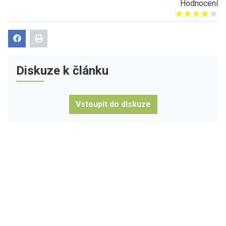
Hodnocení
Give it 1/5
Give it 2/5
Give it 3/5
Give it 4/5
Give it 5/5
Diskuze k článku
Vstoupit do diskuze