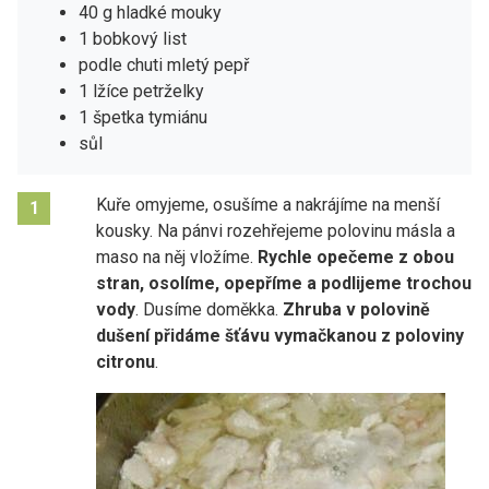
40 g hladké mouky
1 bobkový list
podle chuti mletý pepř
1 lžíce petrželky
1 špetka tymiánu
sůl
Kuře omyjeme, osušíme a nakrájíme na menší
1
kousky. Na pánvi rozehřejeme polovinu másla a
maso na něj vložíme.
Rychle opečeme z obou
stran, osolíme, opepříme a podlijeme trochou
vody
. Dusíme doměkka.
Zhruba v polovině
dušení přidáme šťávu vymačkanou z poloviny
citronu
.