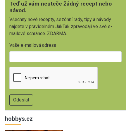
Teď už vám neuteče žádný recept nebo
návod.
Všechny nové recepty, sezónní rady, tipy a návody
najdete v pravidelném JakTak zpravodaji ve své e-
mailové schránce. ZDARMA.
Vaše e-mailová adresa
hobbys.cz