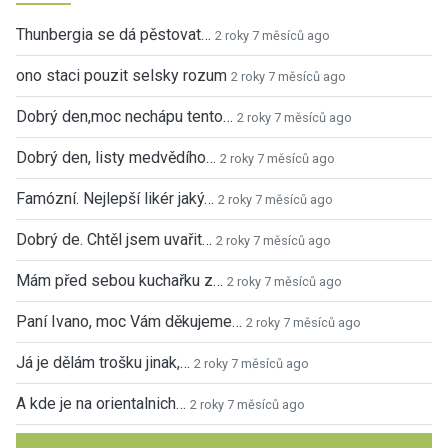
Thunbergia se dá pěstovat…
2 roky 7 měsíců ago
ono staci pouzit selsky rozum
2 roky 7 měsíců ago
Dobrý den,moc nechápu tento…
2 roky 7 měsíců ago
Dobrý den, listy medvědího…
2 roky 7 měsíců ago
Famózní. Nejlepší likér jaký…
2 roky 7 měsíců ago
Dobrý de. Chtěl jsem uvařit…
2 roky 7 měsíců ago
Mám před sebou kuchařku z…
2 roky 7 měsíců ago
Paní Ivano, moc Vám děkujeme…
2 roky 7 měsíců ago
Já je dělám trošku jinak,…
2 roky 7 měsíců ago
A kde je na orientalnich…
2 roky 7 měsíců ago