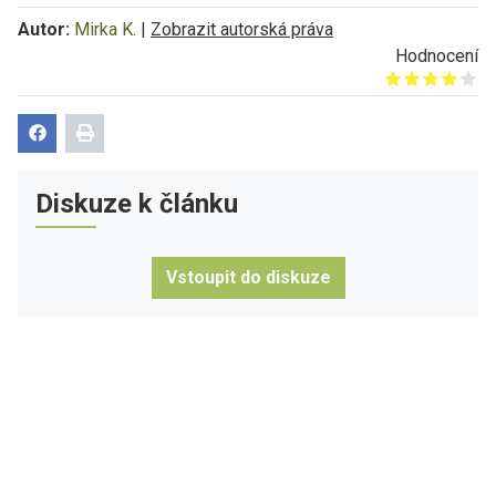
Autor:
Mirka K.
|
Zobrazit autorská práva
Hodnocení
Give it 1/5
Give it 2/5
Give it 3/5
Give it 4/5
Give it 5/5
Diskuze k článku
Vstoupit do diskuze