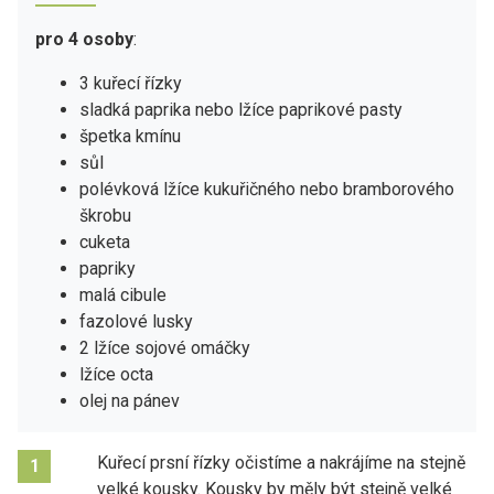
pro 4 osoby
:
3 kuřecí řízky
sladká paprika nebo lžíce paprikové pasty
špetka kmínu
sůl
polévková lžíce kukuřičného nebo bramborového
škrobu
cuketa
papriky
malá cibule
fazolové lusky
2 lžíce sojové omáčky
lžíce octa
olej na pánev
Kuřecí prsní řízky očistíme a nakrájíme na stejně
1
velké kousky. Kousky by měly být stejně velké