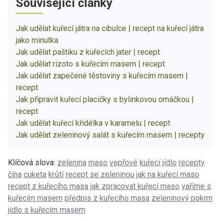
Související články
Jak udělat kuřecí játra na cibulce | recept na kuřecí játra
jako minutka
Jak udělat paštiku z kuřecích jater | recept
Jak udělat rizoto s kuřecím masem | recept
Jak udělat zapečené těstoviny s kuřecím masem |
recept
Jak připravit kuřecí placičky s bylinkovou omáčkou |
recept
Jak udělat kuřecí křidélka v karamelu | recept
Jak udělat zeleninový salát s kuřecím masem | recepty
Klíčová slova:
zelenina
maso
vepřové
kuřecí
jídlo
recepty
čína
cuketa
krůtí
recept se zeleninou
jak na kuřecí maso
recept z kuřecího masa
jak zpracovat kuřecí maso
vaříme s
kuřecím masem
předpis z kuřecího masa
zeleninový pokrm
jídlo s kuřecím masem