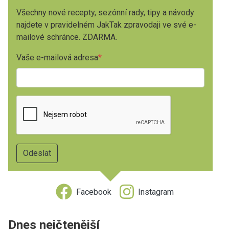
Všechny nové recepty, sezónní rady, tipy a návody
najdete v pravidelném JakTak zpravodaji ve své e-
mailové schránce. ZDARMA.
Vaše e-mailová adresa
Facebook
Instagram
Dnes nejčtenější