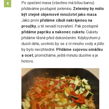
Po opečení masa (všechno má bílou barvu)
4
přidáváme postupně zeleninu.
Zeleniny by mělo
být stejné objemové množství jako masa
.
Jako první
přidáme cibuli nakrájenou na
proužky
, u té nevadí rozvaření. Pak postupně
přidáme papriku a nakonec cuketu
. Cuketu
přidáme těsně před dokončením. Kdybychom ji
dusili déle, uvolnilo by se z ní mnoho vody a jídlo
by bylo nevzhledné.
Přidáme sojovou omáčku
a ocet
, promícháme, ještě minutu dusíme a je
hotovo.