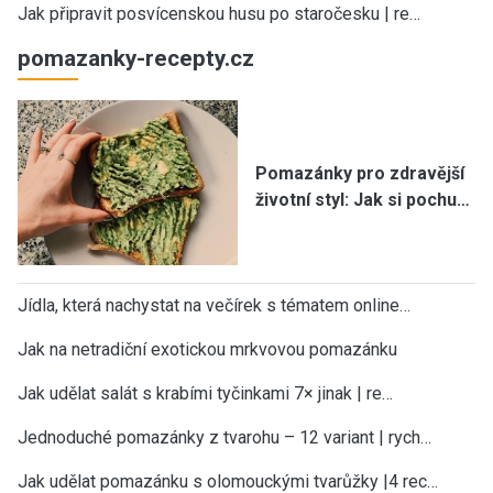
Jak připravit posvícenskou husu po staročesku | re…
pomazanky-recepty.cz
Pomazánky pro zdravější
životní styl: Jak si pochu…
Jídla, která nachystat na večírek s tématem online…
Jak na netradiční exotickou mrkvovou pomazánku
Jak udělat salát s krabími tyčinkami 7× jinak | re…
Jednoduché pomazánky z tvarohu – 12 variant | rych…
Jak udělat pomazánku s olomouckými tvarůžky |4 rec…