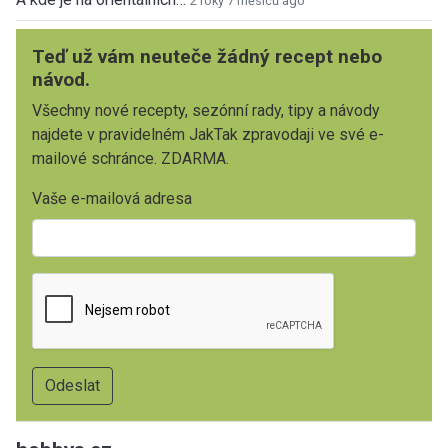
2 roky 7 měsíců ago
Teď už vám neuteče žádný recept nebo
návod.
Všechny nové recepty, sezónní rady, tipy a návody
najdete v pravidelném JakTak zpravodaji ve své e-
mailové schránce. ZDARMA.
Vaše e-mailová adresa