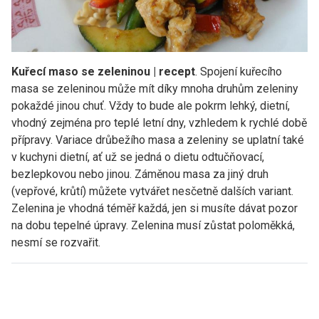
Kuřecí maso se zeleninou | recept
. Spojení kuřecího
masa se zeleninou může mít díky mnoha druhům zeleniny
pokaždé jinou chuť. Vždy to bude ale pokrm lehký, dietní,
vhodný zejména pro teplé letní dny, vzhledem k rychlé době
přípravy. Variace drůbežího masa a zeleniny se uplatní také
v kuchyni dietní, ať už se jedná o dietu odtučňovací,
bezlepkovou nebo jinou. Záměnou masa za jiný druh
(vepřové, krůtí) můžete vytvářet nesčetně dalších variant.
Zelenina je vhodná téměř každá, jen si musíte dávat pozor
na dobu tepelné úpravy. Zelenina musí zůstat poloměkká,
nesmí se rozvařit.