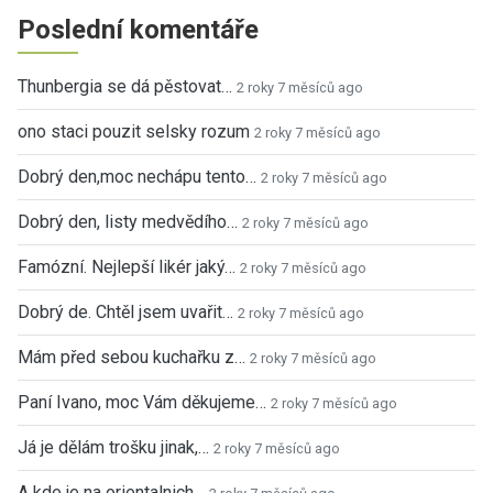
Poslední komentáře
Thunbergia se dá pěstovat…
2 roky 7 měsíců ago
ono staci pouzit selsky rozum
2 roky 7 měsíců ago
Dobrý den,moc nechápu tento…
2 roky 7 měsíců ago
Dobrý den, listy medvědího…
2 roky 7 měsíců ago
Famózní. Nejlepší likér jaký…
2 roky 7 měsíců ago
Dobrý de. Chtěl jsem uvařit…
2 roky 7 měsíců ago
Mám před sebou kuchařku z…
2 roky 7 měsíců ago
Paní Ivano, moc Vám děkujeme…
2 roky 7 měsíců ago
Já je dělám trošku jinak,…
2 roky 7 měsíců ago
A kde je na orientalnich…