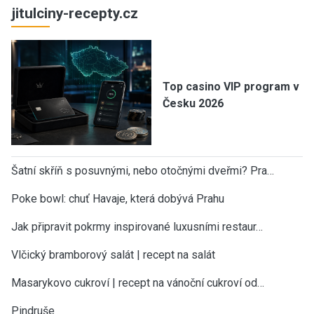
jitulciny-recepty.cz
Top casino VIP program v
Česku 2026
Šatní skříň s posuvnými, nebo otočnými dveřmi? Pra…
Poke bowl: chuť Havaje, která dobývá Prahu
Jak připravit pokrmy inspirované luxusními restaur…
Vlčický bramborový salát | recept na salát
Masarykovo cukroví | recept na vánoční cukroví od…
Pindruše