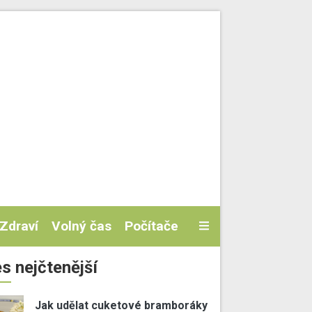
Zdraví
Volný čas
Počítače
s nejčtenější
Jak udělat cuketové bramboráky