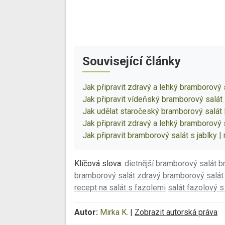
Související články
Jak připravit zdravý a lehký bramborový s
Jak připravit vídeňský bramborový salát 
Jak udělat staročeský bramborový salát 
Jak připravit zdravý a lehký bramborový s
Jak připravit bramborový salát s jablky |
Klíčová slova:
dietnější bramborový salát
b
bramborový salát
zdravý bramborový salát
recept na salát s fazolemi
salát fazolový 
Autor:
Mirka K.
|
Zobrazit autorská práva