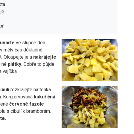
cta
je
př
uvařte
ve slupce den
y měly čas důkladně
. Oloupejte je a
nakrájejte
ilné
plátky
. Dobře to půjde
 vajíčka.
ibuli
rozkrájejte na tenká
a
. Konzervovaná
kukuřičná
řené
červené fazole
olu s cibulí k bramborám.
te.