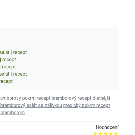
alát | recept
| recept
| recept
alát | recept
 recept
ramborový pokrm recept
bramborový recept
dietnější
bramborový salát se zálivkou
mexický pokrm recept
s bramborem
Hodnocení
Give it 1/5
Give it 2/5
Give it 3/5
Give it 4/5
Give it 5/5