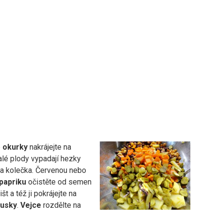
é
okurky
nakrájejte na
alé plody vypadají hezky
na kolečka. Červenou nebo
papriku
očistěte od semen
lišt a též ji pokrájejte na
usky
.
Vejce
rozdělte na