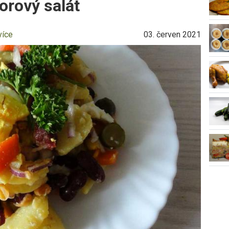
orový salát
více
03. červen 2021