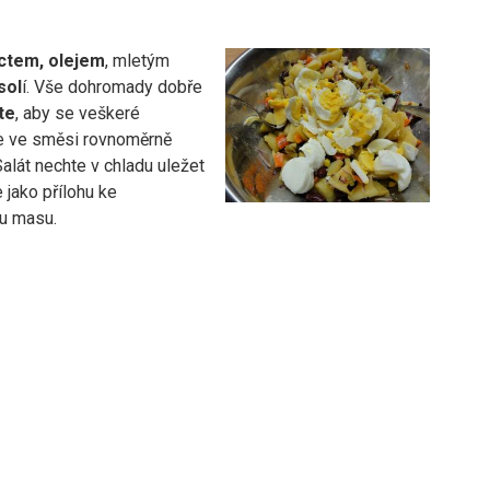
ctem, olejem
, mletým
sol
í. Vše dohromady dobře
te
, aby se veškeré
e ve směsi rovnoměrně
 Salát nechte v chladu uležet
 jako přílohu ke
u masu.