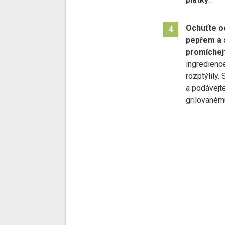
Ochuťte
o
4
pepřem a 
promíchej
ingredienc
rozptýlily.
a podávejte
grilovaném