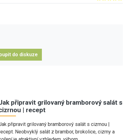
oupit do diskuze
Jak připravit grilovaný bramborový salát s
cizrnou | recept
Jak připravit grilovaný bramborový salát s cizrnou |
recept. Neobvyklý salát z brambor, brokolice, cizrny a
koření je atraktivní vzhledem, výborn…