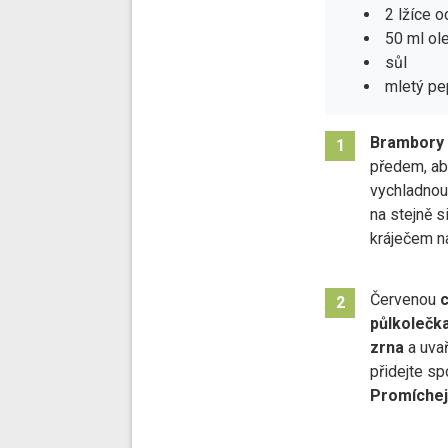
2 lžíce o
50 ml ole
sůl
mletý pe
Brambory 
1
předem, ab
vychladnout
na stejně s
kráječem na
Červenou
c
2
půlkolečk
zrna
a uva
přidejte sp
Promíchej