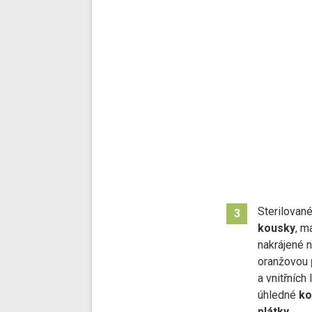
Sterilovan
3
kousky
, m
nakrájené 
oranžovou
a vnitřních 
úhledné
ko
plátky
.