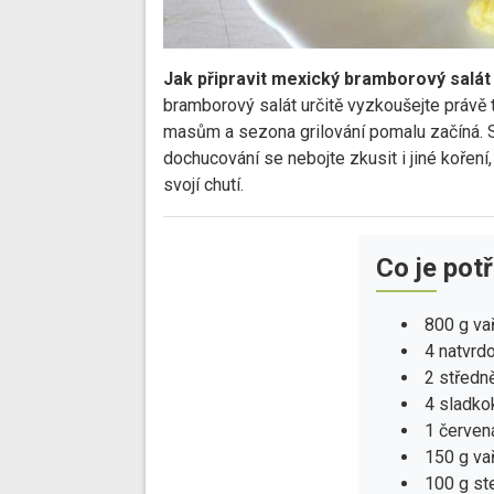
Jak připravit mexický bramborový salát
bramborový salát určitě vyzkoušejte právě t
masům a sezona grilování pomalu začíná. S
dochucování se nebojte zkusit i jiné koření
svojí chutí.
Co je pot
800 g va
4 natvrdo
2 středně
4 sladko
1 červen
150 g vař
100 g ste