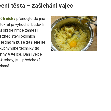
ení těsta – zašlehání vajec
ětrníčky
přendejte do jiné
tokrát je výhodné, bude-li
ší okraje hrnce zamezí
 znečištění okolních
 jednom kuse zašlehejte
kuchyňské techniky
do
chny
4 vejce
. Další vejce
až tehdy, je-li předchozí
ehané.