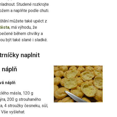
hladnout. Studené rozkrojte
ožem a naplňte podle chuti.
štění můžete také upéct z
těsta
, má výhodu, že
upečené během chvilky a
u být také slané i sladké.
rníčky naplnit
 náplň
vá náplň
lého másla, 120 g
ýra, 200 g strouhaného
a, 4 stroužky česneku, sůl,
 Vše vyšlehat.