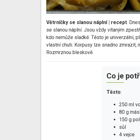
Větrníčky se slanou náplní | recept
. Dnes
se slanou náplní. Jsou vždy vítaným zpestř
kdo nemůže sladké. Těsto je univerzální, 
vlastní chuti. Korpusy lze snadno zmrazit, 
Rozmrznou bleskově.
Co je pot
Těsto
:
250 ml v
80 g más
150 g po
sůl
4 vejce