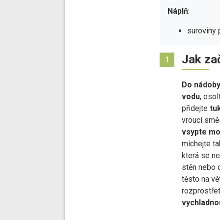
Náplň
:
suroviny 
Jak za
1
Do nádob
vodu
, oso
přidejte
tu
vroucí smě
vsypte
mo
míchejte ta
která se ne
stěn nebo 
těsto na vě
rozprostře
vychladno