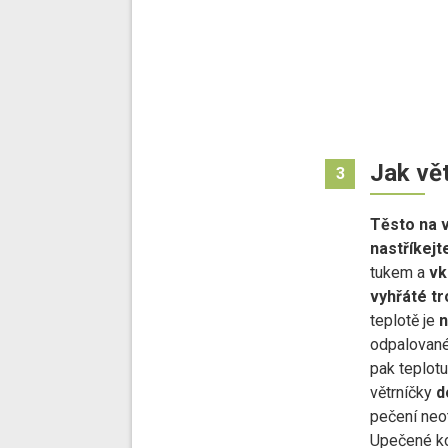
Jak vět
3
Těsto na v
nastříkejt
tukem
a
vk
vyhřáté tr
teplotě je
n
odpalované
pak teplot
větrníčky
d
pečení neot
Upečené ko