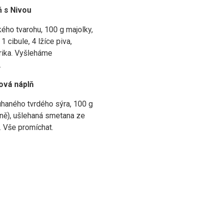
ň s Nivou
ého tvarohu, 100 g majolky,
1 cibule, 4 lžíce piva,
rika. Vyšleháme
.
ová náplň
uhaného tvrdého sýra, 100 g
éně), ušlehaná smetana ze
. Vše promíchat.