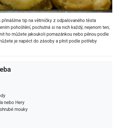
 přinášíme tip na větrníčky z odpalovaného těsta
ením pohoštění, pochutná si na nich každý, nejenom ten,
plnit ho můžete jakoukoli pomazánkou nebo pěnou podle
můžete je napéct do zásoby a plnit podle potřeby.
řeba
ody
la nebo Hery
lohrubé mouky