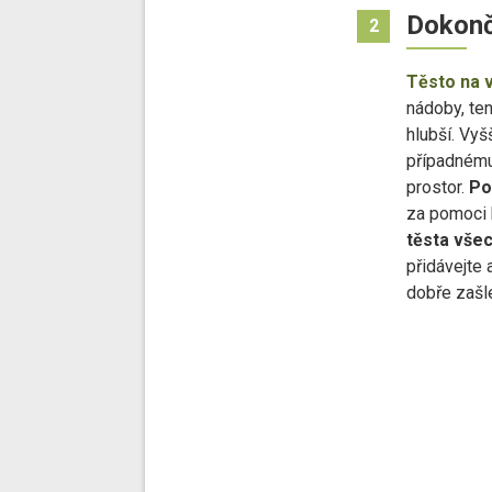
Dokonč
2
Těsto na v
nádoby, ten
hlubší. Vyš
případnému
prostor.
Po
za pomoci 
těsta vše
přidávejte 
dobře zašl