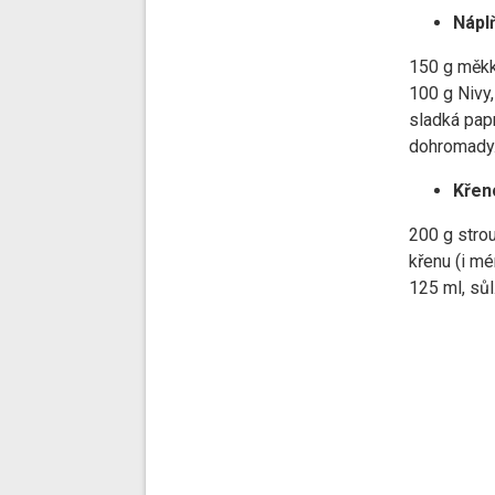
Nápl
150 g měkk
100 g Nivy, 
sladká pap
dohromady
Křen
200 g stro
křenu (i m
125 ml, sůl