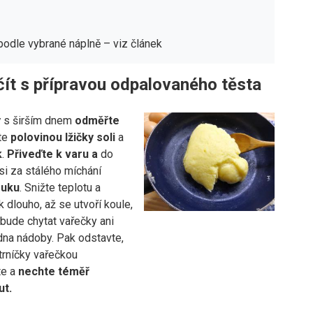
podle vybrané náplně – viz článek
čít s přípravou odpalovaného těsta
y
s širším dnem
odměřte
lte
polovinou lžičky soli
a
k
.
Přiveďte k varu a
do
si za stálého míchání
uku
. Snižte teplotu a
k dlouho, až se utvoří koule,
bude chytat vařečky ani
dna nádoby. Pak odstavte,
trníčky vařečkou
te a
nechte téměř
ut.