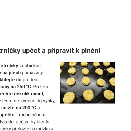
rníčky upéct a připravit k plnění
ětrníčky
zdobičkou
e na plech
pomazaný
ládejte do
předem
ouby na 250 °C
. Při této
echte několik minut
,
 těsto se zvedne do výšky,
u
snižte na
200 °C
a
opečte
. Troubu během
vírejte, pečivo by kleslo.
usky přeložte na mřížku a