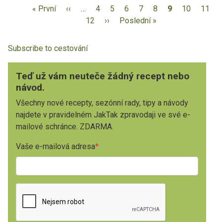
« První
‹‹
…
4
5
6
7
8
9
10
11
12
››
Poslední »
Subscribe to cestování
Teď už vám neuteče žádný recept nebo
návod.
Všechny nové recepty, sezónní rady, tipy a návody
najdete v pravidelném JakTak zpravodaji ve své e-
mailové schránce. ZDARMA.
Vaše e-mailová adresa