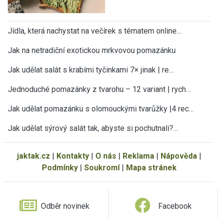
Jídla, která nachystat na večírek s tématem online…
Jak na netradiční exotickou mrkvovou pomazánku
Jak udělat salát s krabími tyčinkami 7× jinak | re…
Jednoduché pomazánky z tvarohu – 12 variant | rych…
Jak udělat pomazánku s olomouckými tvarůžky |4 rec…
Jak udělat sýrový salát tak, abyste si pochutnali?…
jaktak.cz
|
Kontakty
|
O nás
|
Reklama
|
Nápověda
|
Podmínky
|
Soukromí
|
Mapa stránek
Odběr novinek
Facebook