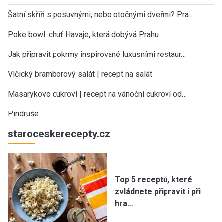
Šatní skříň s posuvnými, nebo otočnými dveřmi? Pra…
Poke bowl: chuť Havaje, která dobývá Prahu
Jak připravit pokrmy inspirované luxusními restaur…
Vlčický bramborový salát | recept na salát
Masarykovo cukroví | recept na vánoční cukroví od…
Pindruše
staroceskerecepty.cz
Top 5 receptů, které
zvládnete připravit i při
hra…