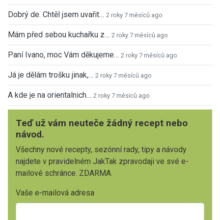
Dobrý de. Chtěl jsem uvařit…
2 roky 7 měsíců ago
Mám před sebou kuchařku z…
2 roky 7 měsíců ago
Paní Ivano, moc Vám děkujeme…
2 roky 7 měsíců ago
Já je dělám trošku jinak,…
2 roky 7 měsíců ago
A kde je na orientalnich…
2 roky 7 měsíců ago
Teď už vám neuteče žádný recept nebo
návod.
Všechny nové recepty, sezónní rady, tipy a návody
najdete v pravidelném JakTak zpravodaji ve své e-
mailové schránce. ZDARMA.
Vaše e-mailová adresa