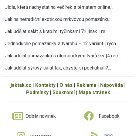
Jídla, která nachystat na večírek s tématem online…
Jak na netradiční exotickou mrkvovou pomazánku
Jak udělat salát s krabími tyčinkami 7× jinak | re…
Jednoduché pomazánky z tvarohu – 12 variant | rych…
Jak udělat pomazánku s olomouckými tvarůžky |4 rec…
Jak udělat sýrový salát tak, abyste si pochutnali?…
jaktak.cz
|
Kontakty
|
O nás
|
Reklama
|
Nápověda
|
Podmínky
|
Soukromí
|
Mapa stránek
Odběr novinek
Facebook