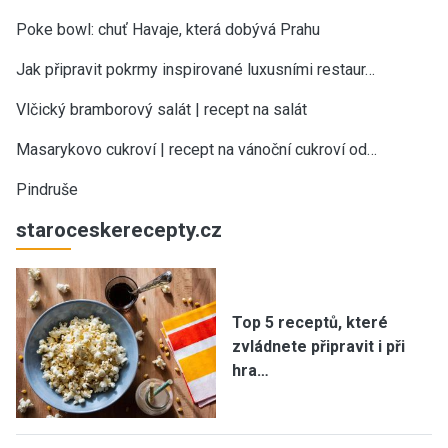
Poke bowl: chuť Havaje, která dobývá Prahu
Jak připravit pokrmy inspirované luxusními restaur…
Vlčický bramborový salát | recept na salát
Masarykovo cukroví | recept na vánoční cukroví od…
Pindruše
staroceskerecepty.cz
Top 5 receptů, které
zvládnete připravit i při
hra…