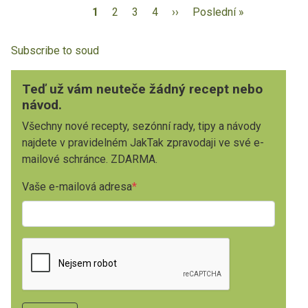
1
2
3
4
››
Poslední »
Subscribe to soud
Teď už vám neuteče žádný recept nebo
návod.
Všechny nové recepty, sezónní rady, tipy a návody
najdete v pravidelném JakTak zpravodaji ve své e-
mailové schránce. ZDARMA.
Vaše e-mailová adresa