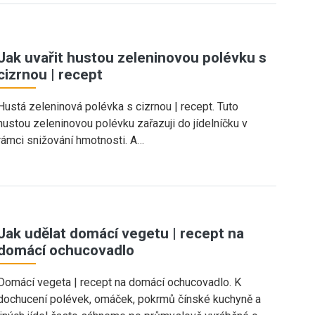
Jak uvařit hustou zeleninovou polévku s
cizrnou | recept
Hustá zeleninová polévka s cizrnou | recept. Tuto
hustou zeleninovou polévku zařazuji do jídelníčku v
rámci snižování hmotnosti. A…
Jak udělat domácí vegetu | recept na
domácí ochucovadlo
Domácí vegeta | recept na domácí ochucovadlo. K
dochucení polévek, omáček, pokrmů čínské kuchyně a