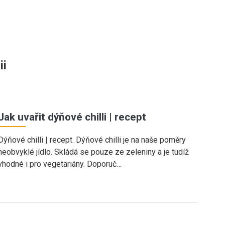
ii
Jak uvařit dýňové chilli | recept
Dýňové chilli | recept. Dýňové chilli je na naše poměry
neobvyklé jídlo. Skládá se pouze ze zeleniny a je tudíž
vhodné i pro vegetariány. Doporuč…