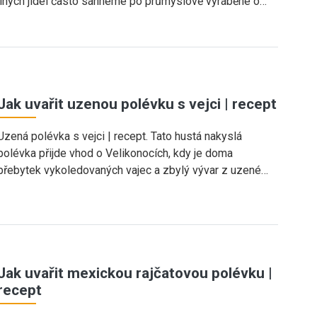
jiných jídel často sáhneme po průmyslově vyráběné o…
Jak uvařit uzenou polévku s vejci | recept
Uzená polévka s vejci | recept. Tato hustá nakyslá
polévka přijde vhod o Velikonocích, kdy je doma
přebytek vykoledovaných vajec a zbylý vývar z uzené…
Jak uvařit mexickou rajčatovou polévku |
recept