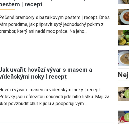
pestem | recept
Pečené brambory s bazalkovým pestem | recept. Dnes
vám poradíme, jak připravit sytý jednoduchý pokrm z
brambor, který ani nedá moc práce. Na jeho…
Jak uvařit hovězí vývar s masem a
Nej
vídeňskými noky | recept
Hovězí vývar s masem a vídeňskými noky | recept.
Polévky jsou důležitou součástí jídelního lístku. Mají za
úkol povzbudit chuť k jídlu a podporují vym…