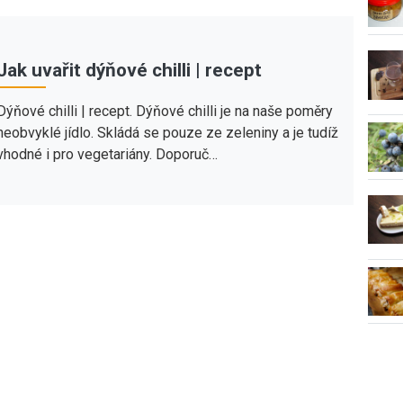
Jak uvařit dýňové chilli | recept
Dýňové chilli | recept. Dýňové chilli je na naše poměry
neobvyklé jídlo. Skládá se pouze ze zeleniny a je tudíž
vhodné i pro vegetariány. Doporuč…