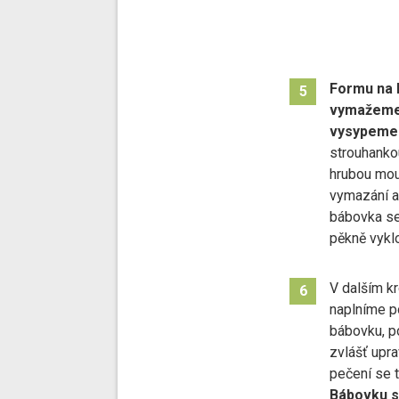
Formu na 
5
vymažeme
vysypeme
strouhanko
hrubou mo
vymazání a
bábovka se
pěkně vyklo
V dalším kr
6
naplníme p
bábovku, p
zvlášť upra
pečení se 
Bábovku s