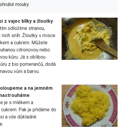
lohrubé mouky
i z vajec bílky a žloutky
.
atím odložíme stranou,
nich sníh. Žloutky v misce
ukem a cukrem. Můžete
rouhanou citronovou nebo
ou kůru. Já s oblibou
ůru z bio pomerančů, dodá
mavou vůni a barvu.
 oloupeme a na jemném
 nastrouháme
.
e je s mlékem a
 cukrem. Pak je přidáme do
si a vše důkladně
e.