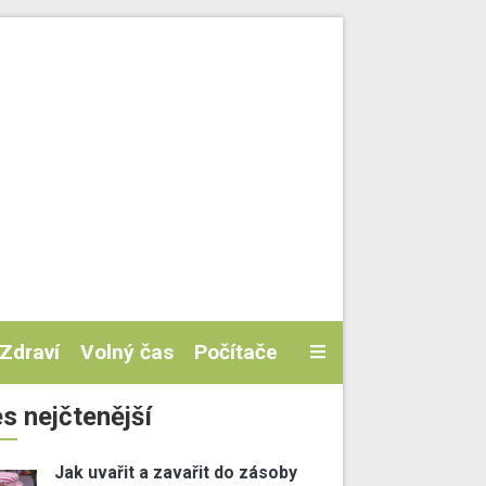
Zdraví
Volný čas
Počítače
s nejčtenější
Jak uvařit a zavařit do zásoby