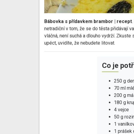
Bábovka s přídavkem brambor | recept
netradiční v tom, že se do těsta přidávají 
vláčná, není suchá a dlouho vydrží. Zkust
upéct, uvidíte, že nebudete litovat.
Co je pot
250 g de
70 ml ml
200 g má
180 g kru
4 vejce
50 g rozi
1 vanilko
1 prášek 