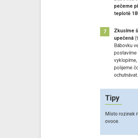
pečeme při
teplotě 18
Zkusíme šp
7
upečená
(t
Bábovku ve
postavíme 
vyklopíme,
polijeme 
ochutnávat.
Tipy
Místo rozinek 
ovoce.