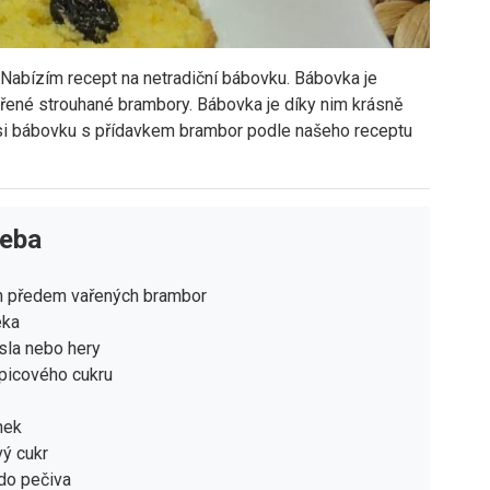
. Nabízím recept na netradiční bábovku. Bábovka je
vařené strouhané brambory. Bábovka je díky nim krásně
e si bábovku s přídavkem brambor podle našeho receptu
řeba
n předem vařených brambor
éka
sla nebo hery
picového cukru
nek
vý cukr
do pečiva