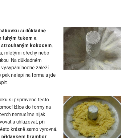
bábovku si důkladně
 tuhým tukem a
 strouhaným kokosem
,
u, mletými ořechy nebo
ukou. Na důkladném
 vysypání hodně záleží,
 pak nelepí na formu a jde
pit.
oku si připravené těsto
omocí lžíce do formy na
ovrch nemusíme nijak
vovat a uhlazovat, při
těsto krásně samo vyrovná.
 přídavkem brambor