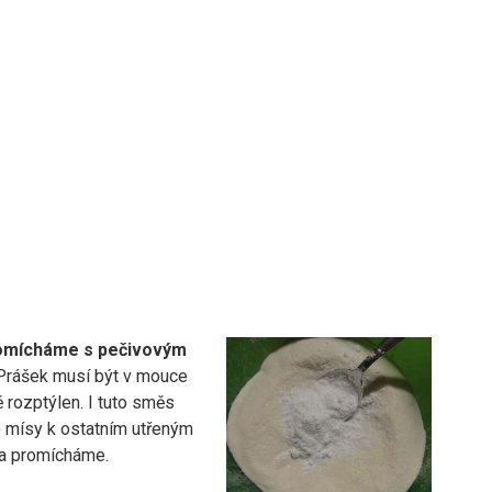
omícháme s pečivovým
 Prášek musí být v mouce
 rozptýlen. I tuto směs
 mísy k ostatním utřeným
a promícháme.