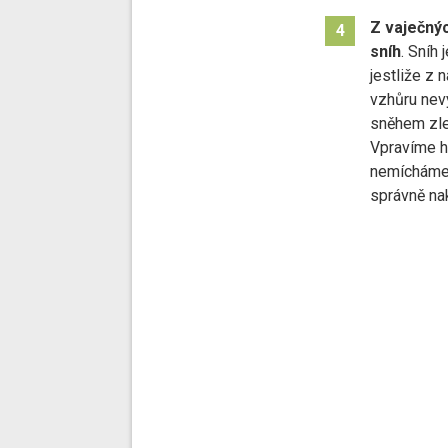
Z vaječnýc
4
sníh
. Sníh 
jestliže z
vzhůru nev
sněhem zle
Vpravíme h
nemícháme,
správně na