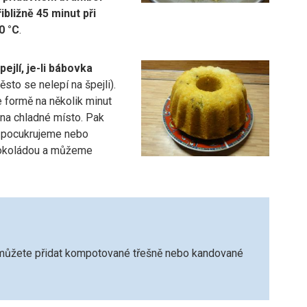
bližně 45 minut při
0 °C
.
ejlí, je-li bábovka
ěsto se nelepí na špejli).
 formě na několik minut
na chladné místo. Pak
 pocukrujeme nebo
čokoládou a můžeme
můžete přidat kompotované třešně nebo kandované