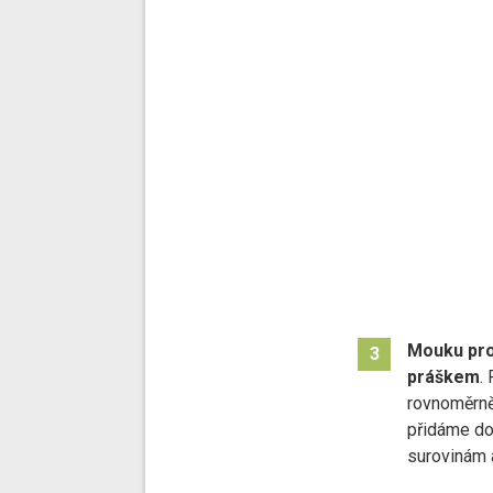
Mouku pr
3
práškem
.
rovnoměrně
přidáme do
surovinám 