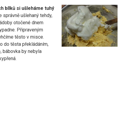
h bílků si ušleháme tuhý
je správně ušlehaný tehdy,
 nádoby otočené dnem
ypadne. Připraveným
hčíme těsto v misce.
o do těsta překládáním,
 bábovka by nebyla
kypřená.