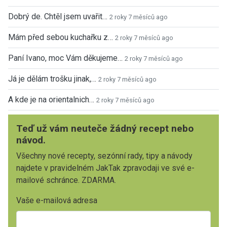
Dobrý de. Chtěl jsem uvařit…
2 roky 7 měsíců ago
Mám před sebou kuchařku z…
2 roky 7 měsíců ago
Paní Ivano, moc Vám děkujeme…
2 roky 7 měsíců ago
Já je dělám trošku jinak,…
2 roky 7 měsíců ago
A kde je na orientalnich…
2 roky 7 měsíců ago
Teď už vám neuteče žádný recept nebo
návod.
Všechny nové recepty, sezónní rady, tipy a návody
najdete v pravidelném JakTak zpravodaji ve své e-
mailové schránce. ZDARMA.
Vaše e-mailová adresa