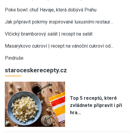
Poke bowl: chuť Havaje, která dobývá Prahu
Jak připravit pokrmy inspirované luxusními restaur…
Vlčický bramborový salát | recept na salát
Masarykovo cukroví | recept na vánoční cukroví od…
Pindruše
staroceskerecepty.cz
Top 5 receptů, které
zvládnete připravit i při
hra…