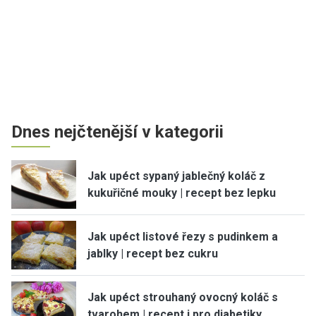
Dnes nejčtenější v kategorii
Jak upéct sypaný jablečný koláč z
kukuřičné mouky | recept bez lepku
Jak upéct listové řezy s pudinkem a
jablky | recept bez cukru
Jak upéct strouhaný ovocný koláč s
tvarohem | recept i pro diabetiky