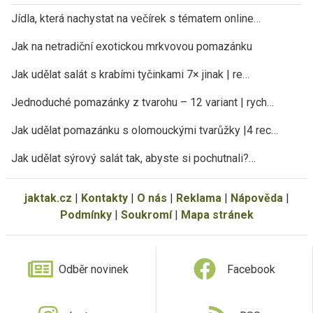
Jídla, která nachystat na večírek s tématem online…
Jak na netradiční exotickou mrkvovou pomazánku
Jak udělat salát s krabími tyčinkami 7× jinak | re…
Jednoduché pomazánky z tvarohu – 12 variant | rych…
Jak udělat pomazánku s olomouckými tvarůžky |4 rec…
Jak udělat sýrový salát tak, abyste si pochutnali?…
jaktak.cz
|
Kontakty
|
O nás
|
Reklama
|
Nápověda
|
Podmínky
|
Soukromí
|
Mapa stránek
Odběr novinek
Facebook