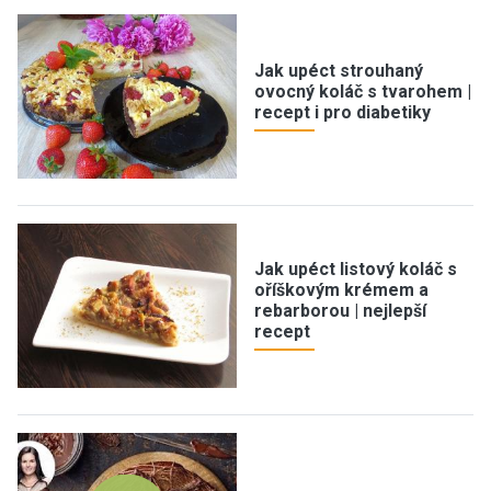
Jak upéct strouhaný
ovocný koláč s tvarohem |
recept i pro diabetiky
Jak upéct listový koláč s
oříškovým krémem a
rebarborou | nejlepší
recept