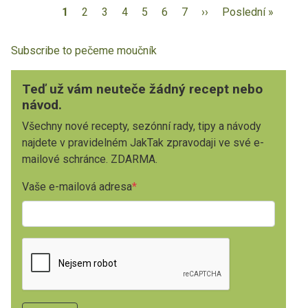
1
2
3
4
5
6
7
››
Poslední »
Subscribe to pečeme moučník
Teď už vám neuteče žádný recept nebo
návod.
Všechny nové recepty, sezónní rady, tipy a návody
najdete v pravidelném JakTak zpravodaji ve své e-
mailové schránce. ZDARMA.
Vaše e-mailová adresa