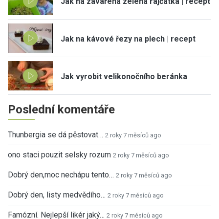
Jak na zavařená zelená rajčátka | recept
Jak na kávové řezy na plech | recept
Jak vyrobit velikonočního beránka
Poslední komentáře
Thunbergia se dá pěstovat…
2 roky 7 měsíců ago
ono staci pouzit selsky rozum
2 roky 7 měsíců ago
Dobrý den,moc nechápu tento…
2 roky 7 měsíců ago
Dobrý den, listy medvědího…
2 roky 7 měsíců ago
Famózní. Nejlepší likér jaký…
2 roky 7 měsíců ago