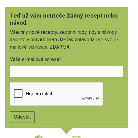
Teď už vám neuteče žádný recept nebo
návod.
Všechny nové recepty, sezónní rady, tipy a návody
najdete v pravidelném JakTak zpravodaji ve své e-
mailové schránce. ZDARMA.
Vaše e-mailová adresa