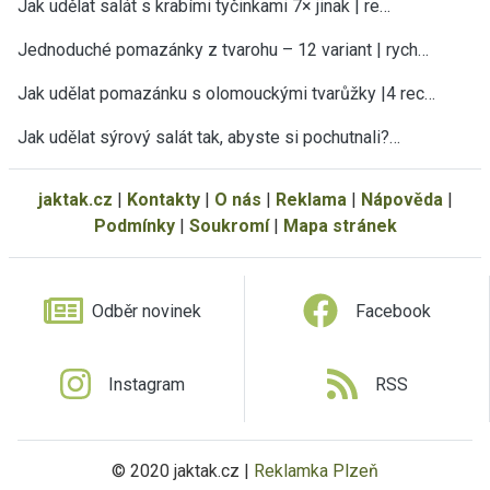
Jak udělat salát s krabími tyčinkami 7× jinak | re…
Jednoduché pomazánky z tvarohu – 12 variant | rych…
Jak udělat pomazánku s olomouckými tvarůžky |4 rec…
Jak udělat sýrový salát tak, abyste si pochutnali?…
jaktak.cz
|
Kontakty
|
O nás
|
Reklama
|
Nápověda
|
Podmínky
|
Soukromí
|
Mapa stránek
Odběr novinek
Facebook
Instagram
RSS
© 2020 jaktak.cz |
Reklamka Plzeň