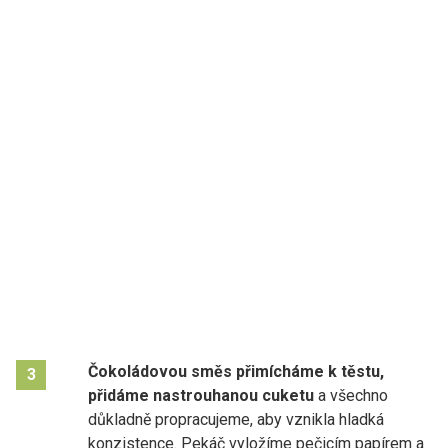
Čokoládovou směs přimícháme k těstu,
3
přidáme nastrouhanou cuketu
a všechno
důkladně propracujeme, aby vznikla hladká
konzistence. Pekáč vyložíme pečicím papírem a