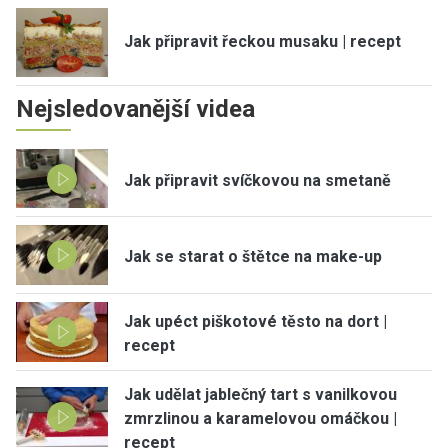
Jak připravit řeckou musaku | recept
Nejsledovanější videa
Jak připravit svíčkovou na smetaně
Jak se starat o štětce na make-up
Jak upéct piškotové těsto na dort |
recept
Jak udělat jablečný tart s vanilkovou
zmrzlinou a karamelovou omáčkou |
recept