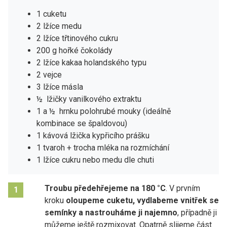
1 cuketu
2 lžíce medu
2 lžíce třtinového cukru
200 g hořké čokolády
2 lžíce kakaa holandského typu
2 vejce
3 lžíce másla
½ lžičky vanilkového extraktu
1 a ½ hrnku polohrubé mouky (ideálně
kombinace se špaldovou)
1 kávová lžička kypřicího prášku
1 tvaroh + trocha mléka na rozmíchání
1 lžíce cukru nebo medu dle chuti
Troubu předehřejeme na 180 °C
. V prvním
1
kroku
oloupeme cuketu, vydlabeme vnitřek se
semínky a nastrouháme ji najemno
, případně ji
můžeme ještě rozmixovat. Opatrně slijeme část