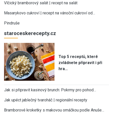
Vlčický bramborový salát | recept na salát
Masarykovo cukroví | recept na vánoční cukroví od…
Pindruše
staroceskerecepty.cz
Top 5 receptů, které
zvládnete připravit i při
hra…
Jak si připravit kasinový brunch: Pokrmy pro pohod…
Jak upéct jablečný tvaroháč | regionální recepty
Bramborové kroketky s makovou omáčkou podle Anuše…