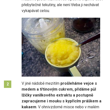
přebytečné tekutiny, ale není třeba ji nechávat
vykapávat celou.
V jiné nádobě mezitím
prošleháme vejce s
2
medem a třtinovým cukrem, přidáme půl
lžičky vanilkového extraktu a postupně
zapracujeme i mouku s kypřicím práškem a
kakaem
. V ohnivzdorné misce nebo v malém