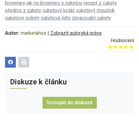
brownies
jak na brownies s cuketou
recept z cukety
předpis z cukety
cuketový koláč
cuketový moučník
cuketový pokrm
cuketové jídlo
zpracování cukety
Autor:
marketahoz
|
Zobrazit autorská práva
Hodnocení
Give it 1/5
Give it 2/5
Give it 3/5
Give it 4/5
Give it 5/5
Diskuze k článku
Vstoupit do diskuze