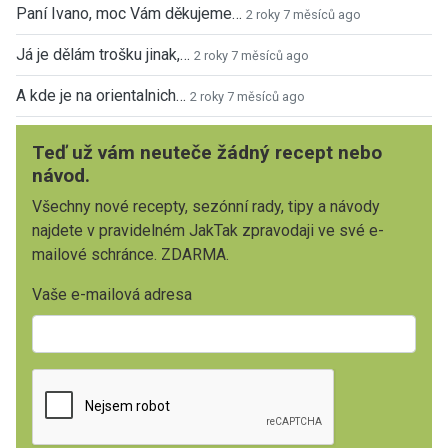
Paní Ivano, moc Vám děkujeme…
2 roky 7 měsíců ago
Já je dělám trošku jinak,…
2 roky 7 měsíců ago
A kde je na orientalnich…
2 roky 7 měsíců ago
Teď už vám neuteče žádný recept nebo
návod.
Všechny nové recepty, sezónní rady, tipy a návody
najdete v pravidelném JakTak zpravodaji ve své e-
mailové schránce. ZDARMA.
Vaše e-mailová adresa