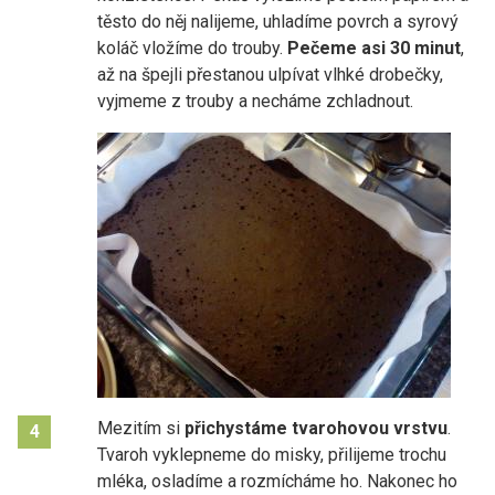
těsto do něj nalijeme, uhladíme povrch a syrový
koláč vložíme do trouby.
Pečeme asi 30 minut
,
až na špejli přestanou ulpívat vlhké drobečky,
vyjmeme z trouby a necháme zchladnout.
Mezitím si
přichystáme tvarohovou vrstvu
.
4
Tvaroh vyklepneme do misky, přilijeme trochu
mléka, osladíme a rozmícháme ho. Nakonec ho