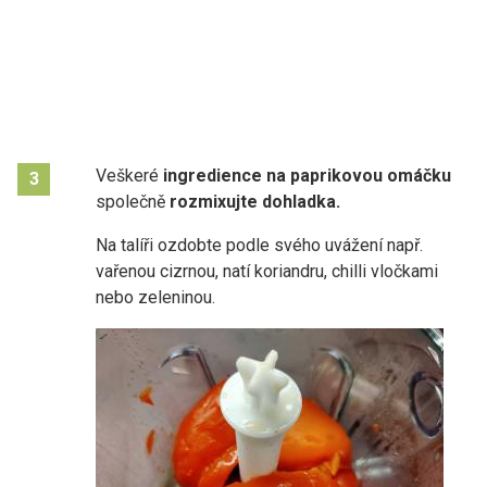
Veškeré
ingredience na paprikovou omáčku
3
společně
rozmixujte dohladka.
Na talíři ozdobte podle svého uvážení např.
vařenou cizrnou, natí koriandru, chilli vločkami
nebo zeleninou.