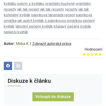
květáku
pokrm z květáku
orientální kuchyně
orientální
recepty
jak tak recept
jak tak recepty
recepty jak tak
kořeněný květák
papriková tapenáda recept
papriková
omáčka
jak upéct květák s paprikovou omáčkou
pečený
květák
lahodný pečený květák
křupavý pečený květák
nejlepší květák
Autor:
Mirka K.
|
Zobrazit autorská práva
Hodnocení
Give it 1/5
Give it 2/5
Give it 3/5
Give it 4/5
Give it 5/5
Diskuze k článku
Vstoupit do diskuze