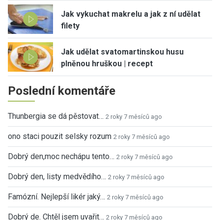
Jak vykuchat makrelu a jak z ní udělat
filety
Jak udělat svatomartinskou husu
plněnou hruškou | recept
Poslední komentáře
Thunbergia se dá pěstovat…
2 roky 7 měsíců ago
ono staci pouzit selsky rozum
2 roky 7 měsíců ago
Dobrý den,moc nechápu tento…
2 roky 7 měsíců ago
Dobrý den, listy medvědího…
2 roky 7 měsíců ago
Famózní. Nejlepší likér jaký…
2 roky 7 měsíců ago
Dobrý de. Chtěl jsem uvařit…
2 roky 7 měsíců ago