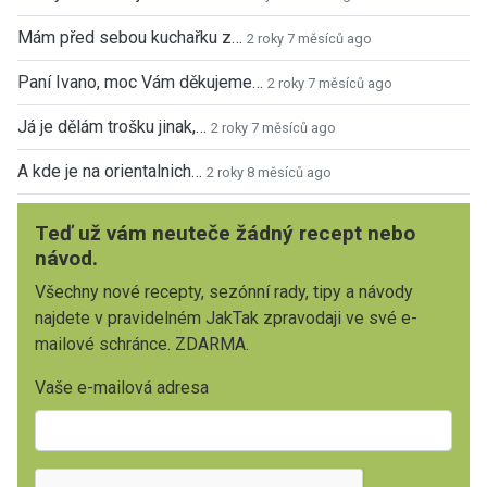
Mám před sebou kuchařku z…
2 roky 7 měsíců ago
Paní Ivano, moc Vám děkujeme…
2 roky 7 měsíců ago
Já je dělám trošku jinak,…
2 roky 7 měsíců ago
A kde je na orientalnich…
2 roky 8 měsíců ago
Teď už vám neuteče žádný recept nebo
návod.
Všechny nové recepty, sezónní rady, tipy a návody
najdete v pravidelném JakTak zpravodaji ve své e-
mailové schránce. ZDARMA.
Vaše e-mailová adresa