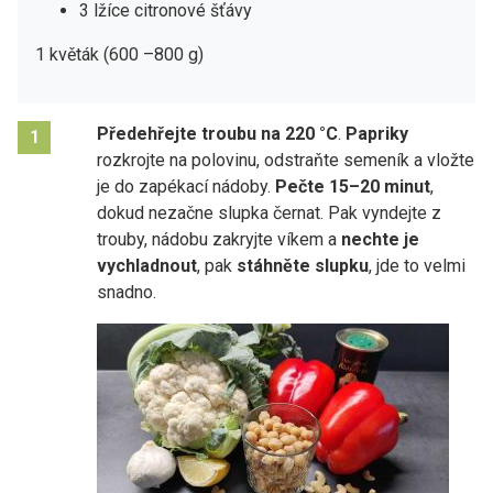
3 lžíce citronové šťávy
1 květák (600 –800 g)
Předehřejte troubu na 220 °C
.
Papriky
1
rozkrojte na polovinu, odstraňte semeník a vložte
je do zapékací nádoby.
Pečte 15–20 minut
,
dokud nezačne slupka černat. Pak vyndejte z
trouby, nádobu zakryjte víkem a
nechte je
vychladnout
, pak
stáhněte slupku
, jde to velmi
snadno.