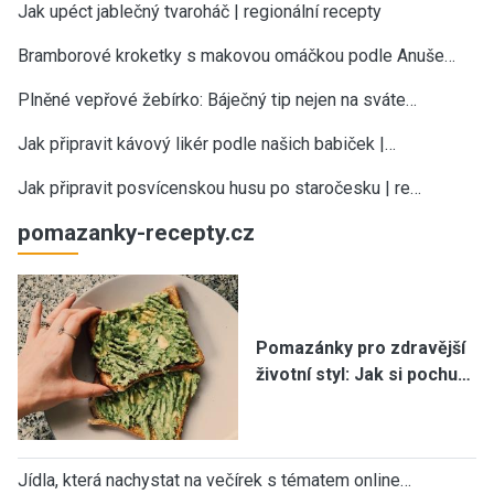
Jak upéct jablečný tvaroháč | regionální recepty
Bramborové kroketky s makovou omáčkou podle Anuše…
Plněné vepřové žebírko: Báječný tip nejen na sváte…
Jak připravit kávový likér podle našich babiček |…
Jak připravit posvícenskou husu po staročesku | re…
pomazanky-recepty.cz
Pomazánky pro zdravější
životní styl: Jak si pochu…
Jídla, která nachystat na večírek s tématem online…