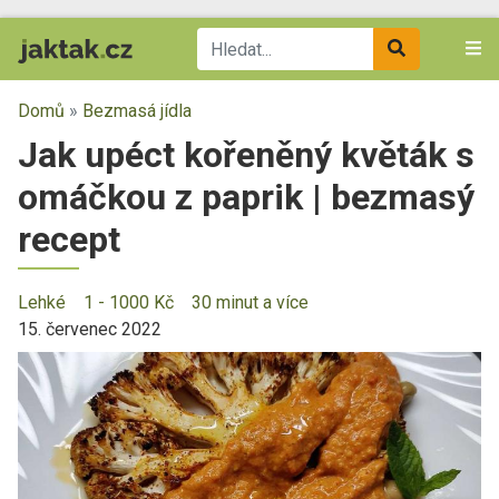
Domů
»
Bezmasá jídla
Jak upéct kořeněný květák s
omáčkou z paprik | bezmasý
recept
Lehké
1 - 1000 Kč
30 minut a více
15. červenec 2022