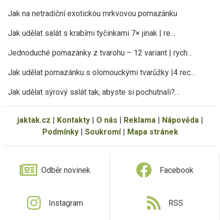
Jak na netradiční exotickou mrkvovou pomazánku
Jak udělat salát s krabími tyčinkami 7× jinak | re…
Jednoduché pomazánky z tvarohu – 12 variant | rych…
Jak udělat pomazánku s olomouckými tvarůžky |4 rec…
Jak udělat sýrový salát tak, abyste si pochutnali?…
jaktak.cz
|
Kontakty
|
O nás
|
Reklama
|
Nápověda
|
Podmínky
|
Soukromí
|
Mapa stránek
Odběr novinek
Facebook
Instagram
RSS