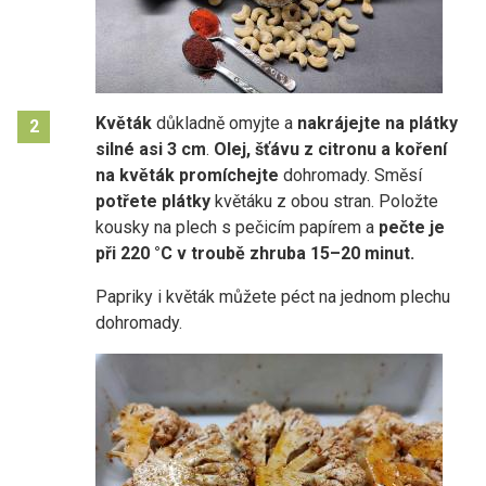
Květák
důkladně omyjte a
nakrájejte na plátky
2
silné asi 3 cm
.
Olej, šťávu z
citronu a koření
na květák promíchejte
dohromady. Směsí
potřete plátky
květáku z obou stran. Položte
kousky na plech s pečicím papírem a
pečte je
při 220 °C v troubě zhruba 15–20 minut.
Papriky i květák můžete péct na jednom plechu
dohromady.