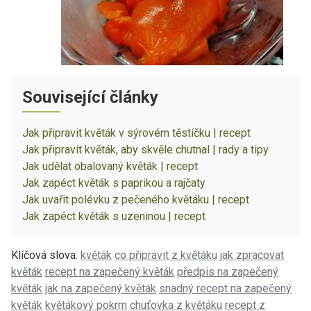
Související články
Jak připravit květák v sýrovém těstíčku | recept
Jak připravit květák, aby skvěle chutnal | rady a tipy
Jak udělat obalovaný květák | recept
Jak zapéct květák s paprikou a rajčaty
Jak uvařit polévku z pečeného květáku | recept
Jak zapéct květák s uzeninou | recept
Klíčová slova:
květák
co připravit z květáku
jak zpracovat
květák
recept na zapečený květák
předpis na zapečený
květák
jak na zapečený květák
snadný recept na zapečený
květák
květákový pokrm
chuťovka z květáku
recept z