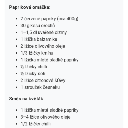
Papriková omáčka:
2 červené papriky (cca 400g)
30 g kešu ořechů
1–1,5 dl uvařené cizrny
1 lžička balzamika
2 lžíce olivového oleje
1/3 lžičky kmínu
1 lžička mleté sladké papriky
½ lžičky chilli
½ lžičky soli
2 lžíce citronové šťávy
1 stroužek česneku
Směs na květák:
1 lžička mleté sladké papriky
3–4 lžíce olivového oleje
1/2 lžičky chilli