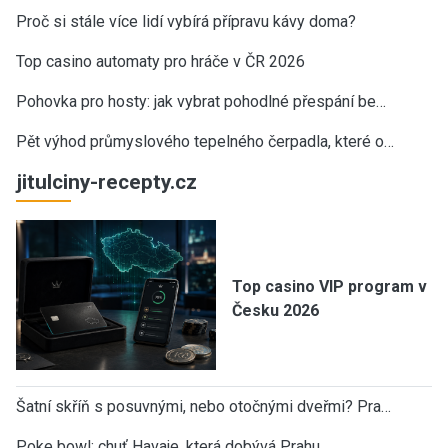
Proč si stále více lidí vybírá přípravu kávy doma?
Top casino automaty pro hráče v ČR 2026
Pohovka pro hosty: jak vybrat pohodlné přespání be…
Pět výhod průmyslového tepelného čerpadla, které o…
jitulciny-recepty.cz
Top casino VIP program v
Česku 2026
Šatní skříň s posuvnými, nebo otočnými dveřmi? Pra…
Poke bowl: chuť Havaje, která dobývá Prahu