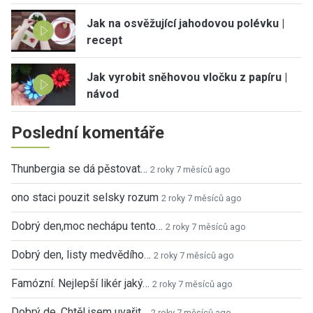
Jak na osvěžující jahodovou polévku |
recept
Jak vyrobit sněhovou vločku z papíru |
návod
Poslední komentáře
Thunbergia se dá pěstovat…
2 roky 7 měsíců ago
ono staci pouzit selsky rozum
2 roky 7 měsíců ago
Dobrý den,moc nechápu tento…
2 roky 7 měsíců ago
Dobrý den, listy medvědího…
2 roky 7 měsíců ago
Famózní. Nejlepší likér jaký…
2 roky 7 měsíců ago
Dobrý de. Chtěl jsem uvařit…
2 roky 7 měsíců ago