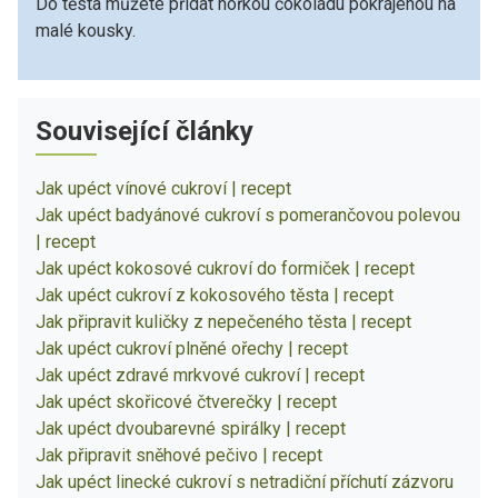
Do těsta můžete přidat hořkou čokoládu pokrájenou na
malé kousky.
Související články
Jak upéct vínové cukroví | recept
Jak upéct badyánové cukroví s pomerančovou polevou
| recept
Jak upéct kokosové cukroví do formiček | recept
Jak upéct cukroví z kokosového těsta | recept
Jak připravit kuličky z nepečeného těsta | recept
Jak upéct cukroví plněné ořechy | recept
Jak upéct zdravé mrkvové cukroví | recept
Jak upéct skořicové čtverečky | recept
Jak upéct dvoubarevné spirálky | recept
Jak připravit sněhové pečivo | recept
Jak upéct linecké cukroví s netradiční příchutí zázvoru