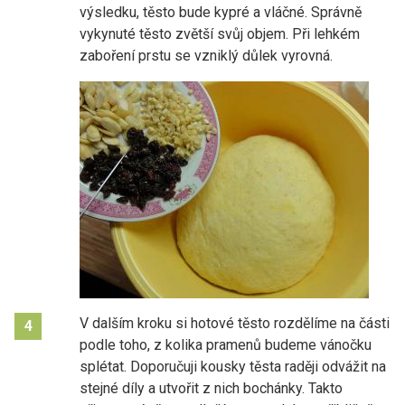
výsledku, těsto bude kypré a vláčné. Správně
vykynuté těsto zvětší svůj objem. Při lehkém
zaboření prstu se vzniklý důlek vyrovná.
V dalším kroku si hotové těsto rozdělíme na části
4
podle toho, z kolika pramenů budeme vánočku
splétat. Doporučuji kousky těsta raději odvážit na
stejné díly a utvořit z nich bochánky. Takto