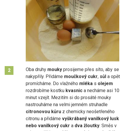
Oba druhy
mouky
prosijeme přes síto, aby se
2
nakypřily. Přidáme
moučkový cukr
,
sůl
a opět
promícháme. Do vlažného
mléka
s
olejem
rozdrobíme kostku
kvasnic
a necháme asi 10
minut vzejít. Mezitím si do prosáté mouky
nastrouháme na velmi jemném struhadle
citronovou kůru
z chemicky neošetřeného
citronu a přidáme
vyškrábaný
vanilkový lusk
nebo vanilkový cukr
a
dva žloutky
. Směs v