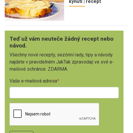
kynutí | recept
Teď už vám neuteče žádný recept nebo
návod.
Všechny nové recepty, sezónní rady, tipy a návody
najdete v pravidelném JakTak zpravodaji ve své e-
mailové schránce. ZDARMA.
Vaše e-mailová adresa