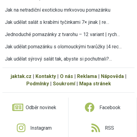
Jak na netradiční exotickou mrkvovou pomazánku
Jak udělat salát s krabími tyčinkami 7× jinak | re…
Jednoduché pomazánky z tvarohu – 12 variant | rych…
×
Teď už vám neuteče žádný recept nebo
Jak udělat pomazánku s olomouckými tvarůžky |4 rec…
návod.
Jak udělat sýrový salát tak, abyste si pochutnali?…
Všechny nové recepty, sezónní rady, tipy a návody
najdete v pravidelném JakTak zpravodaji ve své e-
mailové schránce. ZDARMA.
jaktak.cz
|
Kontakty
|
O nás
|
Reklama
|
Nápověda
|
Podmínky
|
Soukromí
|
Mapa stránek
Vaše e-mailová adresa
Odběr novinek
Facebook
Instagram
RSS