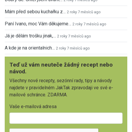
Mám před sebou kuchařku z…
2 roky 7 měsíců ago
Paní Ivano, moc Vám děkujeme…
2 roky 7 měsíců ago
Já je dělám trošku jinak,…
2 roky 7 měsíců ago
A kde je na orientalnich…
2 roky 7 měsíců ago
Teď už vám neuteče žádný recept nebo
návod.
Všechny nové recepty, sezónní rady, tipy a návody
najdete v pravidelném JakTak zpravodaji ve své e-
mailové schránce. ZDARMA.
Vaše e-mailová adresa