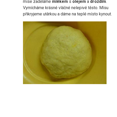
míse zaděláme
mlékem
s
olejem
a
droždím
.
Vymícháme krásné vláčné nelepivé těsto. Mísu
přikryjeme utěrkou a dáme na teplé místo kynout.