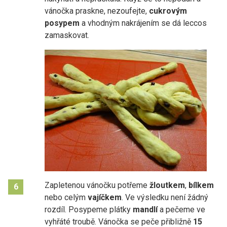
vánočka praskne, nezoufejte,
cukrovým
posypem
a vhodným nakrájením se dá leccos
zamaskovat.
Zapletenou vánočku potřeme
žloutkem
,
bílkem
6
nebo celým
vajíčkem
. Ve výsledku není žádný
rozdíl. Posypeme plátky
mandlí
a pečeme ve
vyhřáté troubě. Vánočka se peče přibližně
15