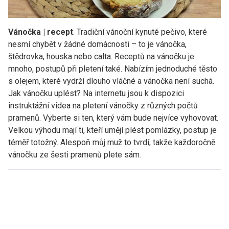
Vánočka | recept
. Tradiční vánoční kynuté pečivo, které
nesmí chybět v žádné domácnosti – to je vánočka,
štědrovka, houska nebo calta. Receptů na vánočku je
mnoho, postupů při pletení také. Nabízím jednoduché těsto
s olejem, které vydrží dlouho vláčné a vánočka není suchá.
Jak vánočku uplést? Na internetu jsou k dispozici
instruktážní videa na pletení vánočky z různých počtů
pramenů. Vyberte si ten, který vám bude nejvíce vyhovovat.
Velkou výhodu mají ti, kteří umějí plést pomlázky, postup je
téměř totožný. Alespoň můj muž to tvrdí, takže každoročně
vánočku ze šesti pramenů plete sám.