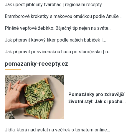
Jak upéct jablečný tvaroháč | regionální recepty
Bramborové kroketky s makovou omáčkou podle Anuše…
Plněné vepřové žebírko: Báječný tip nejen na sváte…
Jak připravit kávový likér podle našich babiček |…
Jak připravit posvícenskou husu po staročesku | re…
pomazanky-recepty.cz
Pomazánky pro zdravější
životní styl: Jak si pochu…
Jídla, která nachystat na večírek s tématem online…