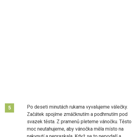
Po deseti minutách rukama vyvalujeme válečky.
5
Začátek spojíme zmáčknutím a podhrnutím pod
svazek těsta. Z pramenů pleteme vánočku. Těsto
moc neutahujeme, aby vánočka měla místo na
nakynutí a nepraskala. Když se to nepodaří a