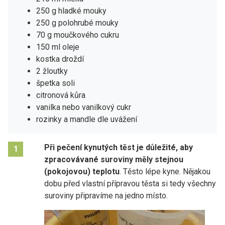
250 g hladké mouky
250 g polohrubé mouky
70 g moučkového cukru
150 ml oleje
kostka droždí
2 žloutky
špetka soli
citronová kůra
vanilka nebo vanilkový cukr
rozinky a mandle dle uvážení
Při pečení kynutých těst je důležité, aby
1
zpracovávané suroviny měly stejnou
(pokojovou) teplotu
. Těsto lépe kyne. Nějakou
dobu před vlastní přípravou těsta si tedy všechny
suroviny připravíme na jedno místo.