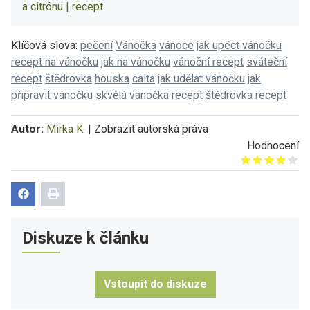
a citrónu | recept
Klíčová slova:
pečení
Vánočka
vánoce
jak upéct vánočku
recept na vánočku
jak na vánočku
vánoční recept
sváteční
recept
štědrovka
houska
calta
jak udělat vánočku
jak
připravit vánočku
skvělá vánočka recept
štědrovka recept
Autor:
Mirka K.
|
Zobrazit autorská práva
Hodnocení
Give it 1/5
Give it 2/5
Give it 3/5
Give it 4/5
Give it 5/5
Diskuze k článku
Vstoupit do diskuze