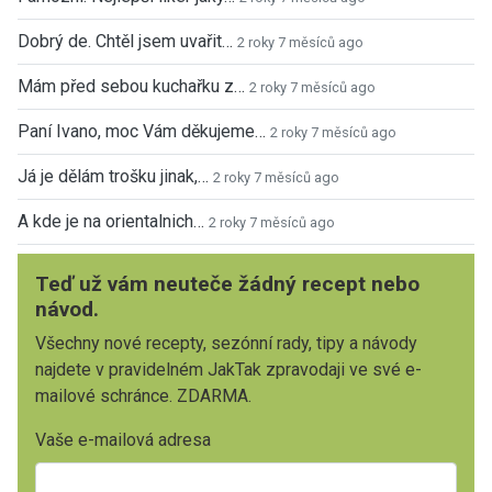
Dobrý de. Chtěl jsem uvařit…
2 roky 7 měsíců ago
Mám před sebou kuchařku z…
2 roky 7 měsíců ago
Paní Ivano, moc Vám děkujeme…
2 roky 7 měsíců ago
Já je dělám trošku jinak,…
2 roky 7 měsíců ago
A kde je na orientalnich…
2 roky 7 měsíců ago
Teď už vám neuteče žádný recept nebo
návod.
Všechny nové recepty, sezónní rady, tipy a návody
najdete v pravidelném JakTak zpravodaji ve své e-
mailové schránce. ZDARMA.
Vaše e-mailová adresa