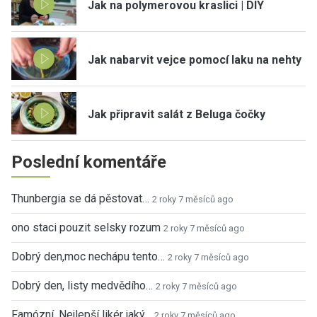
Jak na polymerovou kraslici | DIY
Jak nabarvit vejce pomocí laku na nehty
Jak připravit salát z Beluga čočky
Poslední komentáře
Thunbergia se dá pěstovat…
2 roky 7 měsíců ago
ono staci pouzit selsky rozum
2 roky 7 měsíců ago
Dobrý den,moc nechápu tento…
2 roky 7 měsíců ago
Dobrý den, listy medvědího…
2 roky 7 měsíců ago
Famózní. Nejlepší likér jaký…
2 roky 7 měsíců ago