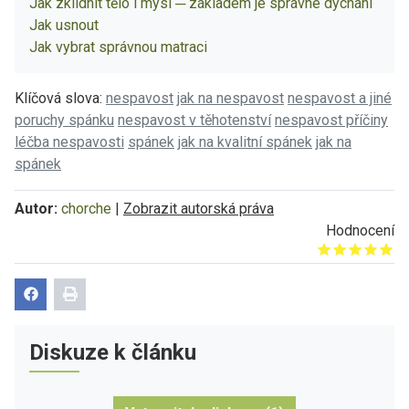
Jak zklidnit tělo i mysl ─ základem je správné dýchání
Jak usnout
Jak vybrat správnou matraci
Klíčová slova:
nespavost
jak na nespavost
nespavost a jiné
poruchy spánku
nespavost v těhotenství
nespavost příčiny
léčba nespavosti
spánek
jak na kvalitní spánek
jak na
spánek
Autor:
chorche
|
Zobrazit autorská práva
Hodnocení
Give it 1/5
Give it 2/5
Give it 3/5
Give it 4/5
Give it 5/5
Diskuze k článku