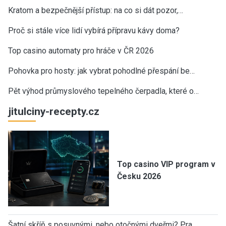
Kratom a bezpečnější přístup: na co si dát pozor,…
Proč si stále více lidí vybírá přípravu kávy doma?
Top casino automaty pro hráče v ČR 2026
Pohovka pro hosty: jak vybrat pohodlné přespání be…
Pět výhod průmyslového tepelného čerpadla, které o…
jitulciny-recepty.cz
Top casino VIP program v
Česku 2026
Šatní skříň s posuvnými, nebo otočnými dveřmi? Pra…