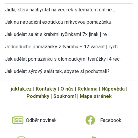
Jídla, která nachystat na večírek s tématem online…
Jak na netradiční exotickou mrkvovou pomazánku
Jak udělat salát s krabími tyčinkami 7× jinak | re…
Jednoduché pomazánky z tvarohu – 12 variant | rych…
Jak udělat pomazánku s olomouckými tvarůžky |4 rec…
Jak udělat sýrový salát tak, abyste si pochutnali?…
jaktak.cz
|
Kontakty
|
O nás
|
Reklama
|
Nápověda
|
Podmínky
|
Soukromí
|
Mapa stránek
Odběr novinek
Facebook