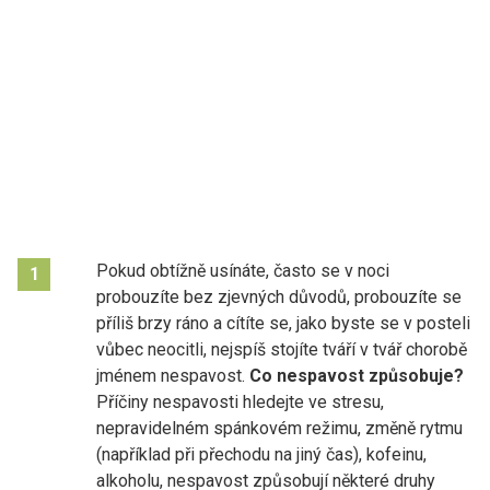
Pokud obtížně usínáte, často se v noci
1
probouzíte bez zjevných důvodů, probouzíte se
příliš brzy ráno a cítíte se, jako byste se v posteli
vůbec neocitli, nejspíš stojíte tváří v tvář chorobě
jménem nespavost.
Co nespavost způsobuje?
Příčiny nespavosti hledejte ve stresu,
nepravidelném spánkovém režimu, změně rytmu
(například při přechodu na jiný čas), kofeinu,
alkoholu, nespavost způsobují některé druhy