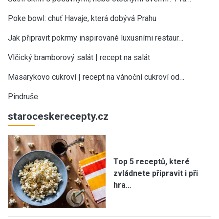
Poke bowl: chuť Havaje, která dobývá Prahu
Jak připravit pokrmy inspirované luxusními restaur…
Vlčický bramborový salát | recept na salát
Masarykovo cukroví | recept na vánoční cukroví od…
Pindruše
staroceskerecepty.cz
Top 5 receptů, které
zvládnete připravit i při
hra…