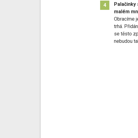
Palačinky
4
malém mno
Obracíme je
trhá. Přid
se těsto zp
nebudou ta