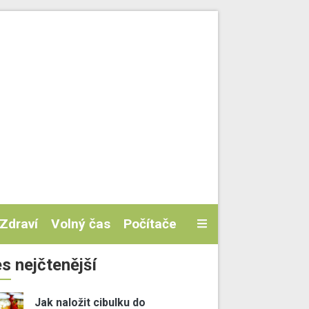
Zdraví
Volný čas
Počítače
s nejčtenější
Jak naložit cibulku do