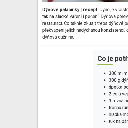
Dýňové palačinky | recept
. Dýně je všest
tak na sladké vaření i pečení. Dýňová polé
restaurací. Co takhle zkusit třeba dýňové
překvapeni jejich nadýchanou konzistencí, 
dýňová dužnina.
Co je pot
300 ml m
300 g dý
špetka so
2 celá ve
1 rovná p
trochu ru
hladká mo
tuk na pá