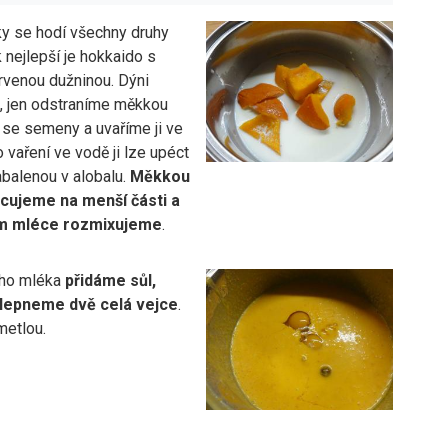
ky se hodí všechny druhy
 nejlepší je hokkaido s
rvenou dužninou. Dýni
 jen odstraníme měkkou
t se semeny a uvaříme ji ve
 vaření ve vodě ji lze upéct
abalenou v alobalu.
Měkkou
cujeme na menší části a
m mléce rozmixujeme
.
ho mléka
přidáme sůl,
klepneme dvě celá vejce
.
etlou.