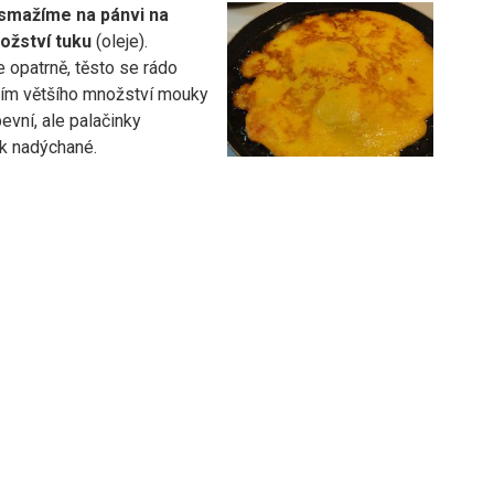
 smažíme na pánvi na
žství tuku
(oleje).
 opatrně, těsto se rádo
áním většího množství mouky
evní, ale palačinky
k nadýchané.