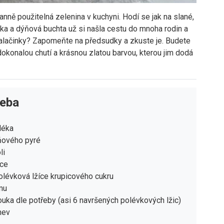
ranně použitelná zelenina v kuchyni. Hodí se jak na slané,
vka a dýňová buchta už si našla cestu do mnoha rodin a
 palačinky? Zapomeňte na předsudky a zkuste je. Budete
dokonalou chutí a krásnou zlatou barvou, kterou jim dodá
řeba
léka
ňového pyré
li
jce
olévková lžíce krupicového cukru
mu
uka dle potřeby (asi 6 navršených polévkových lžic)
nev