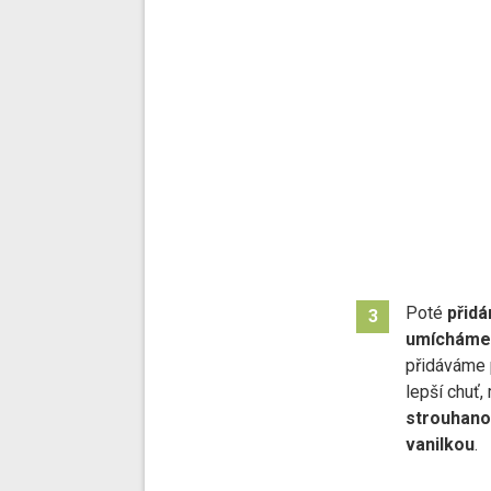
Poté
přid
3
umícháme 
přidáváme 
lepší chuť,
strouhano
vanilkou
.