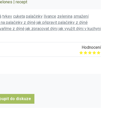
nelones | recept
á
tykev
cuketa
palačinky
lívance
zelenina
smažení
 na palačinky z dýně
jak připravit palačinky z dýně
vaříme z dýně
jak zpracovat dýni
jak využít dýni v kuchyni
Hodnocení
Give it 1/5
Give it 2/5
Give it 3/5
Give it 4/5
Give it 5/5
oupit do diskuze