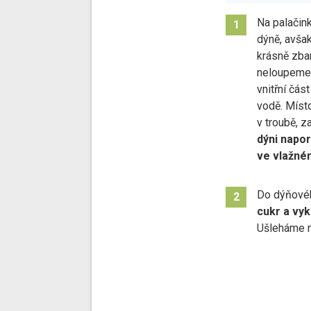
Na palačin
1
dýně, avšak
krásně zba
neloupeme,
vnitřní čás
vodě. Místo
v troubě, z
dýni napor
ve vlažné
Do dýňové
2
cukr a vy
Ušleháme m