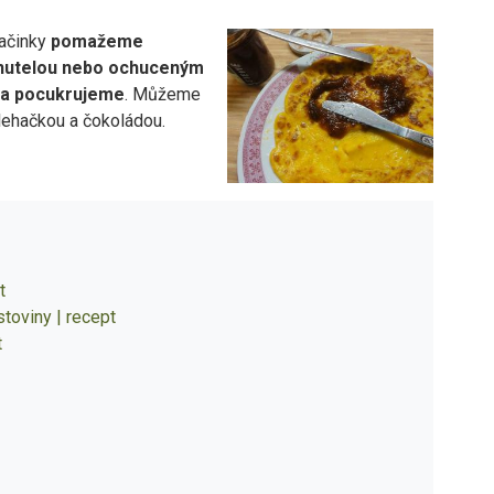
ačinky
pomažeme
nutelou nebo ochuceným
a pocukrujeme
. Můžeme
lehačkou a čokoládou.
t
toviny | recept
t