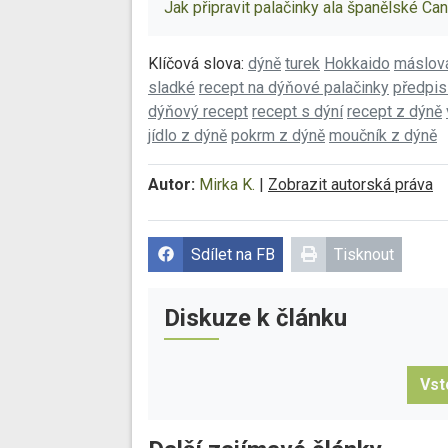
Jak připravit palačinky ala španělské Ca
Klíčová slova:
dýně
turek
Hokkaido
máslov
sladké
recept na dýňové palačinky
předpis
dýňový recept
recept s dýní
recept z dýně
jídlo z dýně
pokrm z dýně
moučník z dýně
Autor:
Mirka K.
|
Zobrazit autorská práva
Sdílet na FB
Tisknout
Diskuze k článku
Vst