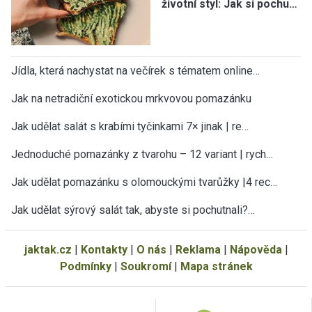
životní styl: Jak si pochu…
Jídla, která nachystat na večírek s tématem online…
Jak na netradiční exotickou mrkvovou pomazánku
Jak udělat salát s krabími tyčinkami 7× jinak | re…
Jednoduché pomazánky z tvarohu – 12 variant | rych…
Jak udělat pomazánku s olomouckými tvarůžky |4 rec…
Jak udělat sýrový salát tak, abyste si pochutnali?…
jaktak.cz
|
Kontakty
|
O nás
|
Reklama
|
Nápověda
|
Podmínky
|
Soukromí
|
Mapa stránek