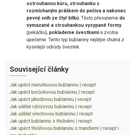
ostrouhanou kůru, strouhanku s
rozmíchaným práškem do pečiva a nakonec
pevný sníh ze čtyř bílků
. Těsto přesuneme
do
vymazané a strouhankou vysypané formy
(pekáčku),
poklademe švestkami
a zvolna
upečeme. Tento typ bublaniny nejlépe chutná z
kyselejší odrůdy švestek.
Související články
Jak upéct meruňkovou bublaninu | recept
Jak upéct borůvkovou bublaninu | recept
Jak upéct jahodovou bublaninu | recept
Jak udělat rybízovou bublaninu | recept
Jak udělat ořechovou bublaninu | recept
Jak upéct bublaninu s třešněmi | recept
Jak upéct třešňovou bublaninu s mandlemi | recept i