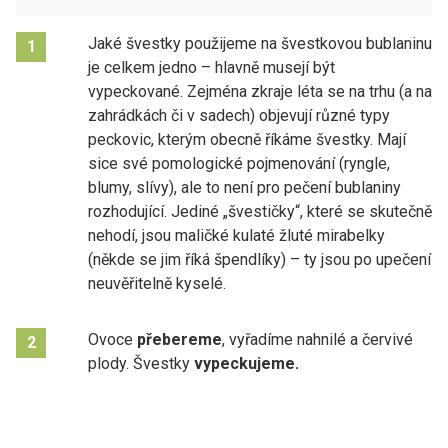
Jaké švestky použijeme na švestkovou bublaninu
1
je celkem jedno – hlavně musejí být
vypeckované. Zejména zkraje léta se na trhu (a na
zahrádkách či v sadech) objevují různé typy
peckovic, kterým obecně říkáme švestky. Mají
sice své pomologické pojmenování (ryngle,
blumy, slívy), ale to není pro pečení bublaniny
rozhodující. Jediné „švestičky“, které se skutečně
nehodí, jsou maličké kulaté žluté mirabelky
(někde se jim říká špendlíky) – ty jsou po upečení
neuvěřitelně kyselé.
Ovoce
přebereme
, vyřadíme nahnilé a červivé
2
plody. Švestky
vypeckujeme.