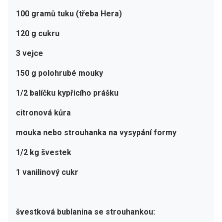
100 gramů tuku (třeba Hera)
120 g cukru
3 vejce
150 g polohrubé mouky
1/2 balíčku kypřicího prášku
citronová kůra
mouka nebo strouhanka na vysypání formy
1/2 kg švestek
1 vanilinový cukr
švestková bublanina se strouhankou: