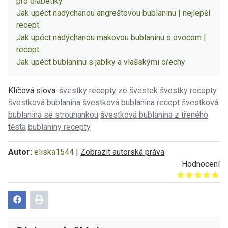
pro diabetiky
Jak upéct nadýchanou angreštovou bublaninu | nejlepší
recept
Jak upéct nadýchanou makovou bublaninu s ovocem |
recept
Jak upéct bublaninu s jablky a vlašskými ořechy
Klíčová slova:
švestky
recepty ze švestek
švestky recepty
švestková bublanina
švestková bublanina recept
švestková
bublanina se strouhankou
švestková bublanina z třeného
těsta
bublaniny recepty
Autor:
eliska1544
|
Zobrazit autorská práva
Hodnocení
Give it 1/5
Give it 2/5
Give it 3/5
Give it 4/5
Give it 5/5