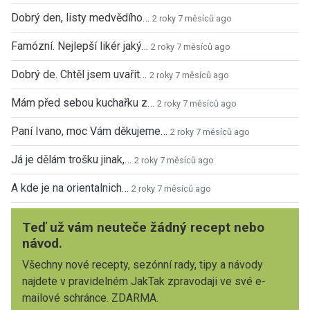
Dobrý den, listy medvědího…
2 roky 7 měsíců ago
Famózní. Nejlepší likér jaký…
2 roky 7 měsíců ago
Dobrý de. Chtěl jsem uvařit…
2 roky 7 měsíců ago
Mám před sebou kuchařku z…
2 roky 7 měsíců ago
Paní Ivano, moc Vám děkujeme…
2 roky 7 měsíců ago
Já je dělám trošku jinak,…
2 roky 7 měsíců ago
A kde je na orientalnich…
2 roky 7 měsíců ago
Teď už vám neuteče žádný recept nebo
návod.
Všechny nové recepty, sezónní rady, tipy a návody
najdete v pravidelném JakTak zpravodaji ve své e-
mailové schránce. ZDARMA.