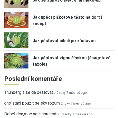
Jak se starat o štětce na make-up
Jak upéct piškotové těsto na dort |
recept
Jak pěstovat cibuli prorůstavou
Jak pěstovat vignu čínskou (špagetové
fazole)
Poslední komentáře
Thunbergia se dá pěstovat…
2 roky 7 měsíců ago
ono staci pouzit selsky rozum
2 roky 7 měsíců ago
Dobrý den,moc nechápu tento…
2 roky 7 měsíců ago