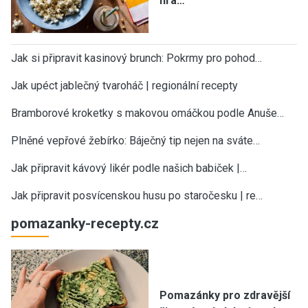
hra…
Jak si připravit kasinový brunch: Pokrmy pro pohod…
Jak upéct jablečný tvaroháč | regionální recepty
Bramborové kroketky s makovou omáčkou podle Anuše…
Plněné vepřové žebírko: Báječný tip nejen na sváte…
Jak připravit kávový likér podle našich babiček |…
Jak připravit posvícenskou husu po staročesku | re…
pomazanky-recepty.cz
Pomazánky pro zdravější