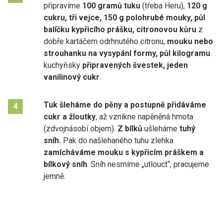
připravíme
100 gramů tuku
(třeba Heru),
120 g
cukru, tři vejce, 150 g polohrubé mouky, půl
balíčku kypřicího prášku, citronovou kůru
z
dobře kartáčem odrhnutého citronu,
mouku nebo
strouhanku na vysypání formy, půl kilogramu
kuchyňsky
připravených švestek, jeden
vanilinový cukr
.
Tuk šleháme do pěny a postupně přidáváme
4
cukr a žloutky
, až vznikne napěněná hmota
(zdvojnásobí objem).
Z bílků
ušleháme
tuhý
sníh.
Pak do našlehaného tuhu zlehka
zamícháváme mouku s kypřicím práškem a
bílkový sníh
. Sníh nesmíme „utlouct“, pracujeme
jemně.