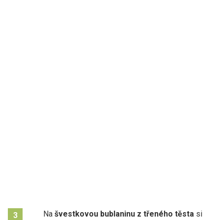
Na
švestkovou bublaninu z třeného těsta
si
3