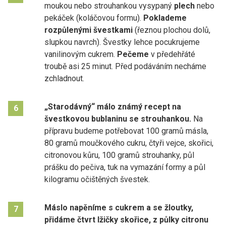
moukou nebo strouhankou vysypaný
plech
nebo
pekáček (koláčovou formu).
Poklademe
rozpůlenými švestkami
(řeznou plochou dolů,
slupkou navrch). Švestky lehce pocukrujeme
vanilinovým cukrem.
Pečeme
v předehřáté
troubě asi 25 minut. Před podáváním necháme
zchladnout.
„Starodávný“ málo známý recept na
6
švestkovou bublaninu se strouhankou.
Na
přípravu budeme potřebovat 100 gramů másla,
80 gramů moučkového cukru, čtyři vejce, skořici,
citronovou kůru, 100 gramů strouhanky, půl
prášku do pečiva, tuk na vymazání formy a půl
kilogramu očištěných švestek.
Máslo napěníme s cukrem a se žloutky,
7
přidáme čtvrt lžičky skořice, z půlky citronu