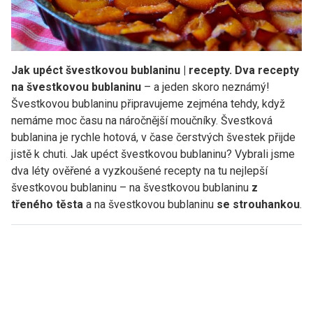
Jak upéct švestkovou bublaninu | recepty. Dva recepty
na švestkovou bublaninu
– a jeden skoro neznámý!
Švestkovou bublaninu připravujeme zejména tehdy, když
nemáme moc času na náročnější moučníky. Švestková
bublanina je rychle hotová, v čase čerstvých švestek přijde
jistě k chuti. Jak upéct švestkovou bublaninu? Vybrali jsme
dva léty ověřené a vyzkoušené recepty na tu nejlepší
švestkovou bublaninu – na švestkovou bublaninu
z
třeného těsta
a na švestkovou bublaninu
se strouhankou
.