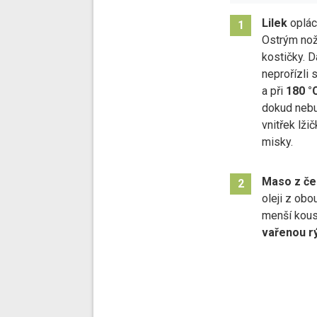
Lilek
oplác
1
Ostrým nož
kostičky. D
neprořízli 
a při
180 °
dokud nebu
vnitřek lži
misky.
Maso
z č
2
oleji z obo
menší kous
vařenou r