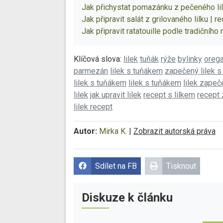
Jak přichystat pomazánku z pečeného lil
Jak připravit salát z grilovaného lilku | r
Jak připravit ratatouille podle tradičního
Klíčová slova:
lilek
tuňák
rýže
bylinky
oreg
parmezán
lilek s tuňákem
zapečený lilek 
lilek s tuňákem
lilek s tuňákem
lilek zape
lilek
jak upravit lilek
recept s lilkem
recept z
lilek recept
Autor:
Mirka K.
|
Zobrazit autorská práva
Sdílet na FB
Tisknout
Diskuze k článku