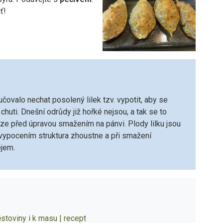
ť!
čovalo nechat posolený lilek tzv. vypotit, aby se
 chuti. Dnešní odrůdy již hořké nejsou, a tak se to
ze před úpravou smažením na pánvi. Plody lilku jsou
h vypocením struktura zhoustne a při smažení
jem.
ěstoviny i k masu | recept