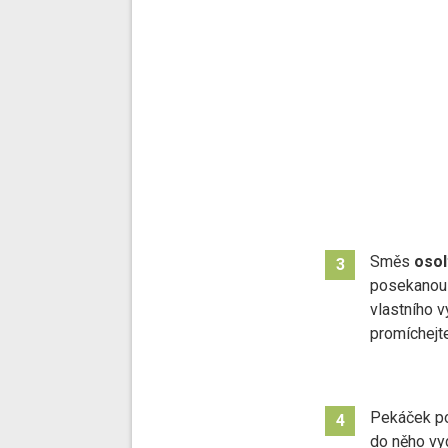
Směs
osol
3
posekanou
vlastního 
promíchejte
Pekáček p
4
do něho vy