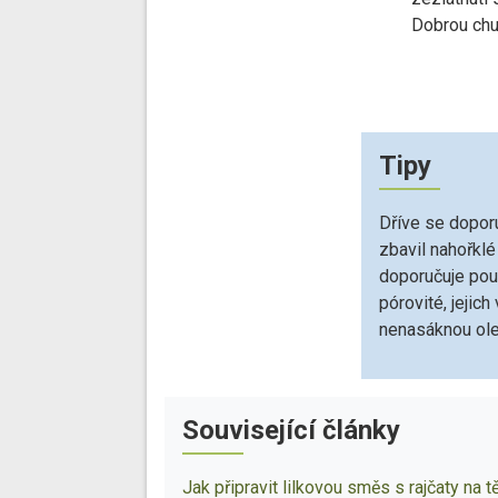
Dobrou chu
Tipy
Dříve se doporu
zbavil nahořklé
doporučuje pou
pórovité, jejic
nenasáknou ole
Související články
Jak připravit lilkovou směs s rajčaty na t