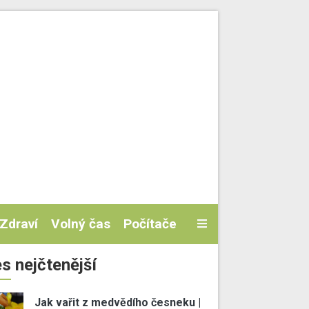
Zdraví
Volný čas
Počítače
s nejčtenější
Jak vařit z medvědího česneku |