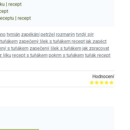
ku | recept
ecept
 receptu | recept
ano
tymián
zapékání
petržel
rozmarýn
tvrdý sýr
s tuňákem
zapečený lilek s tuňákem recept
jak zapéct
čený s tuňákem
zapečený lilek s tuňákem
jak zpracovat
 lilku
recept s tuňákem
pokrm s tuňákem
tuňák recept
Hodnocení
Give it 1/5
Give it 2/5
Give it 3/5
Give it 4/5
Give it 5/5