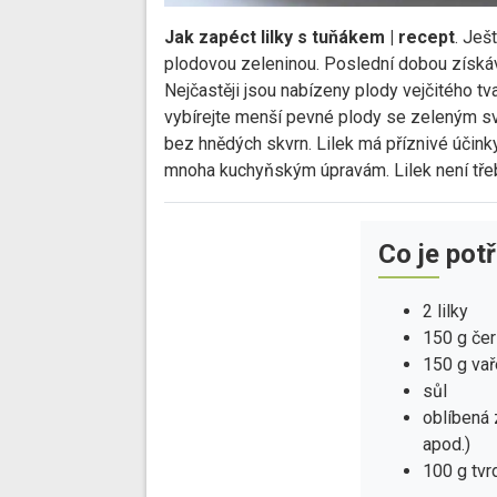
Jak zapéct lilky s tuňákem | recept
. Ješ
plodovou zeleninou. Poslední dobou získává
Nejčastěji jsou nabízeny plody vejčitého tva
vybírejte menší pevné plody se zeleným sv
bez hnědých skvrn. Lilek má příznivé účinky
mnoha kuchyňským úpravám. Lilek není třeb
Co je pot
2 lilky
150 g čer
150 g vař
sůl
oblíbená 
apod.)
100 g tvr