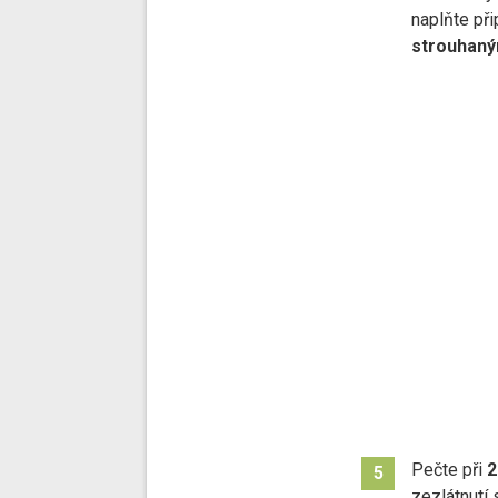
naplňte př
strouhaný
Pečte při
2
5
zezlátnutí 