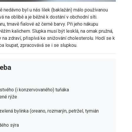
tě nedávno byl u nás lilek (baklažán) málo používanou
 na oblibě a je běžně k dostání v obchodní síti.
ru, tmavě fialové až černé barvy. Při jeho nákupu
ěžím kalichem. Slupka musí být lesklá, na omak pružná,
 na zdraví, přispívá ke snižování cholesterolu. Hodí se k
a loupat, zpracovává se i se slupkou.
řeba
stvého (i konzervovaného) tuňáka
ené rýže
zelená bylinka (oreano, rozmarýn, petržel, tymián
dého sýra