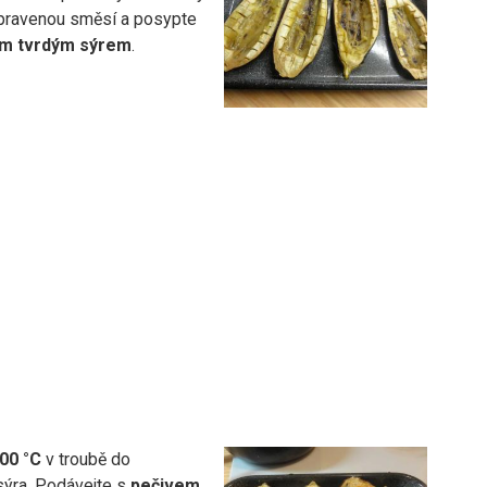
ipravenou směsí a posypte
m tvrdým sýrem
.
00 °C
v troubě do
sýra. Podávejte s
pečivem
.