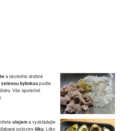
te
a okořeňte drobně
zelenou bylinkou
podle
výběru. Vše společně
.
otřete
olejem
a vyskládejte
dlabané poloviny
lilku
. Lilky