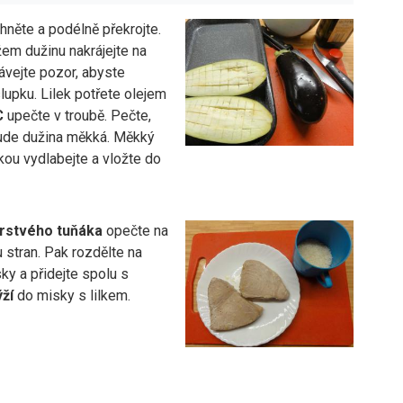
hněte a podélně překrojte.
em dužinu nakrájejte na
ávejte pozor, abyste
slupku. Lilek potřete olejem
C
upečte v troubě. Pečte,
de dužina měkká. Měkký
čkou vydlabejte a vložte do
erstvého tuňáka
opečte na
u stran. Pak rozdělte na
ky a přidejte spolu s
ýží
do misky s lilkem.