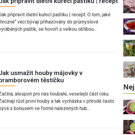
Jak připravit dietní kuřecí paštiku | recept
Jak připravit dietní kuřecí paštiku | recept. O tom, jaké
„hrozné“ věci bývají přihazovány do průmyslově
vyráběných paštik, se hovoří s velkou oblibou…
Jak usmažit houby májovky v
bramborovém těstíčku
Nej
Začíná, alespoň pro nás houbaře, veselejší část roku.
Začínají růst první houby a tak vycházka v přírodě často
bývá s bonusem ve formě nalezených hub.…