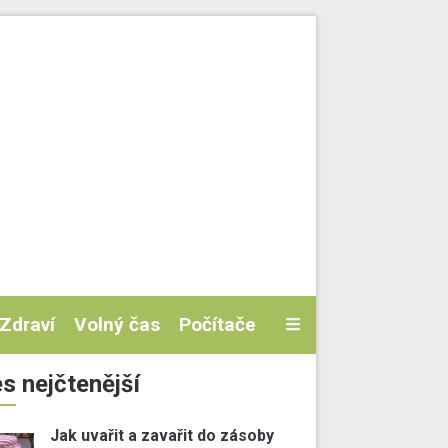
Zdraví
Volný čas
Počítače
s nejčtenější
Jak uvařit a zavařit do zásoby