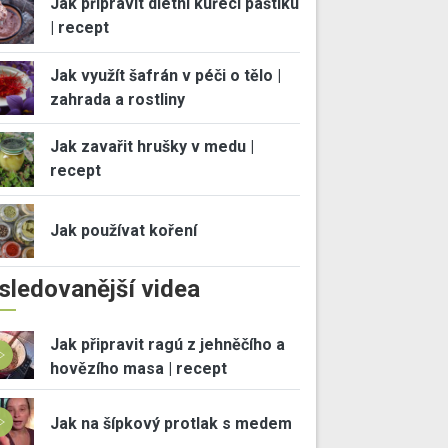
Jak připravit dietní kuřecí paštiku
| recept
Jak využít šafrán v péči o tělo |
zahrada a rostliny
Jak zavařit hrušky v medu |
recept
Jak používat koření
sledovanější videa
Jak připravit ragú z jehněčího a
hovězího masa | recept
Jak na šípkový protlak s medem