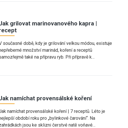
Jak grilovat marinovanového kapra |
recept
V současné době, kdy je grilování velkou módou, existuje
nepřeberné množství marinád, koření a receptů
samozřejmě také na přípravu ryb. Při přípravě k…
Jak namíchat provensálské koření
Jak namíchat provensálské koření | 7 receptů. Léto je
nejlepší období roku pro „bylinkové čarování“. Na
zahrádkách jsou ke sklizni čerstvé natě voňavé…