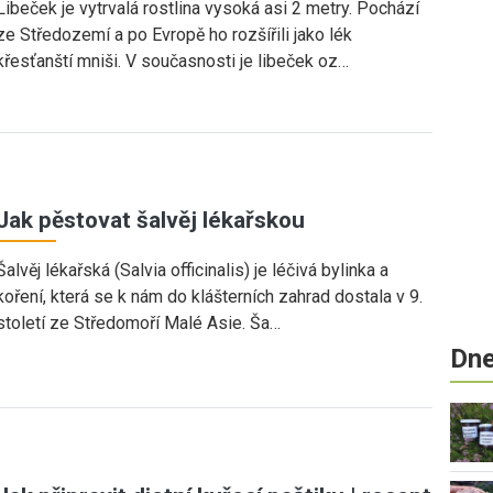
Libeček je vytrvalá rostlina vysoká asi 2 metry. Pochází
ze Středozemí a po Evropě ho rozšířili jako lék
křesťanští mniši. V současnosti je libeček oz…
Jak pěstovat šalvěj lékařskou
Šalvěj lékařská (Salvia officinalis) je léčivá bylinka a
koření, která se k nám do klášterních zahrad dostala v 9.
století ze Středomoří Malé Asie. Ša…
Dne