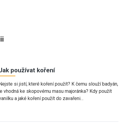
ii
Jak používat koření
Nejste si jistí, které koření použít? K čemu slouží badyán,
je vhodná ke skopovému masu majoránka? Kdy použít
vanilku a jaké koření použít do zavařeni…