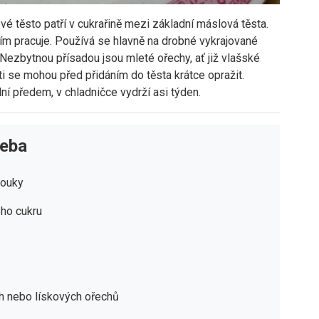
ové těsto patří v cukrařině mezi základní máslová těsta.
ím pracuje. Používá se hlavně na drobné vykrajované
. Nezbytnou přísadou jsou mleté ořechy, ať již vlašské
i se mohou před přidáním do těsta krátce opražit.
ní předem, v chladničce vydrží asi týden.
řeba
mouky
ho cukru
h nebo lískových ořechů