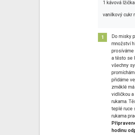
1 kávová lžička
vanilkový cukr 
Do misky 
1
množství h
prosíváme 
a těsto se
všechny sy
promíchám
přidáme ve
změklé más
vidličkou a
rukama. Tě
teplé ruce 
rukama pra
Připraven
hodinu od