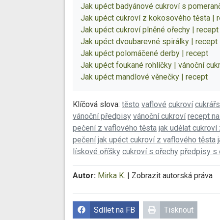
Jak upéct badyánové cukroví s pomeranč
Jak upéct cukroví z kokosového těsta | 
Jak upéct cukroví plněné ořechy | recept
Jak upéct dvoubarevné spirálky | recept
Jak upéct polomáčené derby | recept
Jak upéct foukané rohlíčky | vánoční cukr
Jak upéct mandlové věnečky | recept
Klíčová slova:
těsto
vaflové
cukroví
cukrář
vánoční předpisy
vánoční cukroví
recept na
pečení z vaflového těsta
jak udělat cukroví
pečení
jak upéct cukroví z vaflového těsta
lískové oříšky
cukroví s ořechy
předpisy s
Autor:
Mirka K.
|
Zobrazit autorská práva
Sdílet na FB
Tisknout