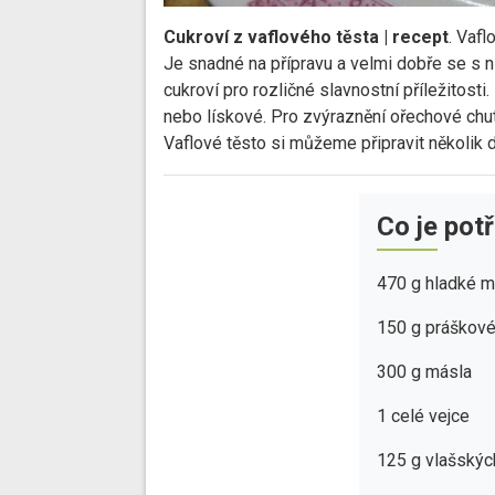
Cukroví z vaflového těsta | recept
. Vafl
Je snadné na přípravu a velmi dobře se s n
cukroví pro rozličné slavnostní příležitosti
nebo lískové. Pro zvýraznění ořechové chut
Vaflové těsto si můžeme připravit několik d
Co je pot
470 g hladké 
150 g práškové
300 g másla
1 celé vejce
125 g vlašskýc