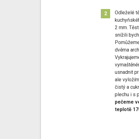
Odleželé t
2
kuchyňského
2 mm. Těs
snížili byc
Pomůžeme 
dvěma arch
Vykrajujem
vymaštěném
usnadnit p
ale vyloží
čistý a cu
plechu i s 
pečeme ve
teplotě 17