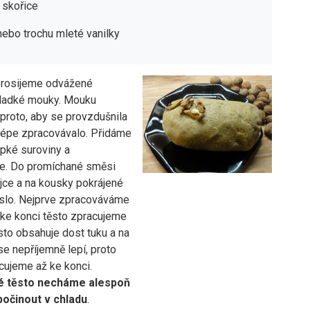
 skořice
nebo trochu mleté vanilky
prosijeme odvážené
ladké mouky. Mouku
proto, aby se provzdušnila
 lépe zpracovávalo. Přidáme
pké suroviny a
e. Do promíchané směsi
jce a na kousky pokrájené
lo. Nejprve zpracováváme
 ke konci těsto zpracujeme
sto obsahuje dost tuku a na
se nepříjemně lepí, proto
cujeme až ke konci.
é těsto necháme alespoň
počinout v chladu
.