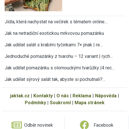
Jídla, která nachystat na večírek s tématem online…
Jak na netradiční exotickou mrkvovou pomazánku
Jak udělat salát s krabími tyčinkami 7× jinak | re…
Jednoduché pomazánky z tvarohu – 12 variant | rych…
Jak udělat pomazánku s olomouckými tvarůžky |4 rec…
Jak udělat sýrový salát tak, abyste si pochutnali?…
jaktak.cz
|
Kontakty
|
O nás
|
Reklama
|
Nápověda
|
Podmínky
|
Soukromí
|
Mapa stránek
Odběr novinek
Facebook