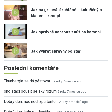
Jak na grilování roštěné s kukuřičným
klasem | recept
Jak správně nabrousit nůž na kameni
Jak vybrat správný polštář
Poslední komentáře
Thunbergia se dá pěstovat…
2 roky 7 měsíců ago
ono staci pouzit selsky rozum
2 roky 7 měsíců ago
Dobrý den,moc nechápu tento…
2 roky 7 měsíců ago
Dobrý den, listy medvědího…