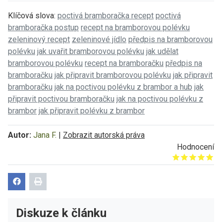
Klíčová slova:
poctivá bramboračka recept
poctivá
bramboračka postup
recept na bramborovou polévku
zeleninový recept
zeleninové jídlo
předpis na bramborovou
polévku
jak uvařit bramborovou polévku
jak udělat
bramborovou polévku
recept na bramboračku
předpis na
bramboračku
jak připravit bramborovou polévku
jak připravit
bramboračku
jak na poctivou polévku z brambor a hub
jak
připravit poctivou bramboračku
jak na poctivou polévku z
brambor
jak připravit polévku z brambor
Autor:
Jana F.
|
Zobrazit autorská práva
Hodnocení
Give it 1/5
Give it 2/5
Give it 3/5
Give it 4/5
Give it 5/5
Diskuze k článku