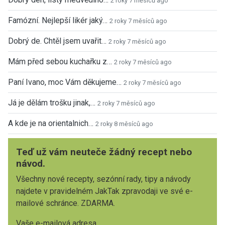
2 roky 7 měsíců ago
Famózní. Nejlepší likér jaký…
2 roky 7 měsíců ago
Dobrý de. Chtěl jsem uvařit…
2 roky 7 měsíců ago
Mám před sebou kuchařku z…
2 roky 7 měsíců ago
Paní Ivano, moc Vám děkujeme…
2 roky 7 měsíců ago
Já je dělám trošku jinak,…
2 roky 7 měsíců ago
A kde je na orientalnich…
2 roky 8 měsíců ago
Teď už vám neuteče žádný recept nebo
návod.
Všechny nové recepty, sezónní rady, tipy a návody
najdete v pravidelném JakTak zpravodaji ve své e-
mailové schránce. ZDARMA.
Vaše e-mailová adresa