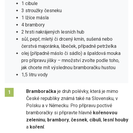
1 cibule
3 stroužky česneku
1 lžíce másla
4 brambory
2 hrsti nakrájených lesních hub
sůl, pepř, mletý či drcený kmín, sušená nebo
čerstvá majoránka, libeček, případně petrželka
olej (případně máslo či sádlo) a špaldová mouka
pro přípravu jíšky – množství zvolte podle toho,
jak chcete mít výslednou bramboračku hustou
1,5 litru vody
Bramboračka
je druh polévky, která je mimo
1
České republiky známá také na Slovensku, v
Polsku a v Německu. Pro přípravu poctivé
bramboračky si připravte hlavně
kořenovou
zeleninu
,
brambory
,
česnek
,
cibuli
,
lesní houby
a
koření
.