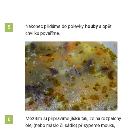
Nakonec přidáme do polévky
houby
a opět
5
chvilku povaříme.
Mezitím si připravíme
jíšku
tak, že na rozpálený
6
olej (nebo máslo či sádlo) přisypeme mouku,