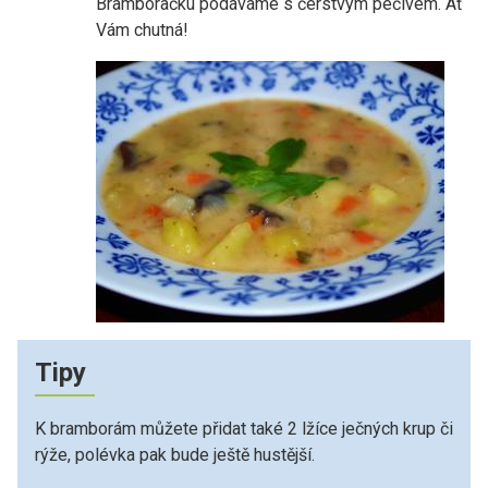
Bramboračku podáváme s čerstvým pečivem. Ať
Vám chutná!
Tipy
K bramborám můžete přidat také 2 lžíce ječných krup či
rýže, polévka pak bude ještě hustější.