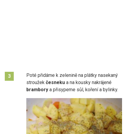
Poté přidáme k zelenině na plátky nasekaný
3
stroužek
česneku
a na kousky nakrájené
brambory
a přisypeme sůl, koření a bylinky.