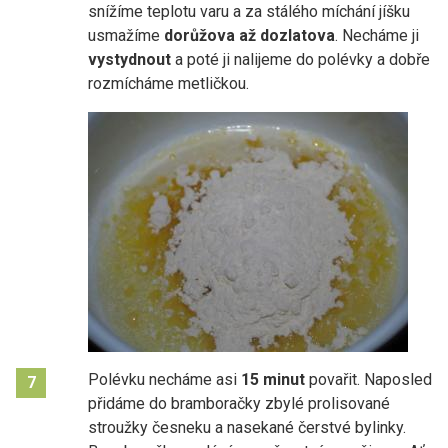
snížíme teplotu varu a za stálého míchání jíšku
usmažíme
dorůžova až dozlatova
. Necháme ji
vystydnout
a poté ji nalijeme do polévky a dobře
rozmícháme metličkou.
Polévku necháme asi
15 minut
povařit. Naposled
7
přidáme do bramboračky zbylé prolisované
stroužky česneku a nasekané čerstvé bylinky.