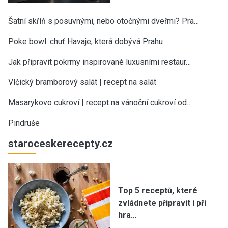
Šatní skříň s posuvnými, nebo otočnými dveřmi? Pra…
Poke bowl: chuť Havaje, která dobývá Prahu
Jak připravit pokrmy inspirované luxusními restaur…
Vlčický bramborový salát | recept na salát
Masarykovo cukroví | recept na vánoční cukroví od…
Pindruše
staroceskerecepty.cz
Top 5 receptů, které
zvládnete připravit i při
hra…