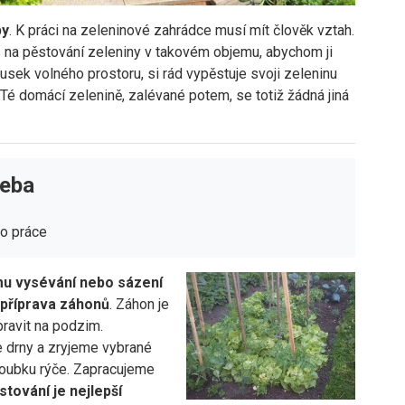
py
. K práci na zeleninové zahrádce musí mít člověk vztah.
 na pěstování zeleniny v takovém objemu, abychom ji
usek volného prostoru, si rád vypěstuje svoji zeleninu
. Té domácí zelenině, zalévané potem, se totiž žádná jiná
řeba
do práce
 vysévání nebo sázení
 příprava záhonů
. Záhon je
pravit na podzim.
 drny a zryjeme vybrané
loubku rýče. Zapracujeme
stování je nejlepší