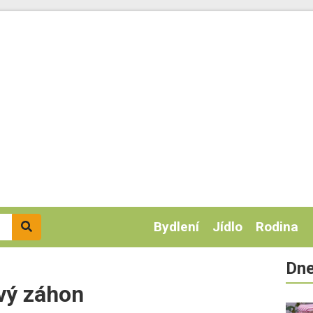
Bydlení
Jídlo
Rodina
Dne
vý záhon