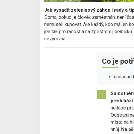
Jak vysadit zeleninový záhon | rady a ti
Doma, pokud je člověk zaměstnán, není čas
nemuseli kupovat. Ale každý, kdo má jen ko
jen tak pro radost a na zpestření jídelníčku
nevyrovná.
Co je pot
nadšení 
Samotnému
1
předchází
nejlépe při
Odstraníme
místo na h
hnůj.
Na pě