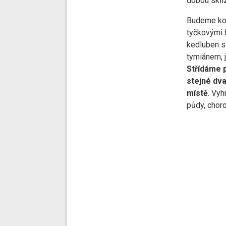
dobou skli
Budeme kom
tyčkovými 
kedluben s 
tymiánem, 
Střídáme 
stejné dv
místě
. Vy
půdy, chor