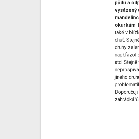
půdu a odp
vysázený 
mandelince
okurkám
.
také v blízk
chuť. Stejn
druhy zele
např.fazol 
atd. Stejně 
neprospívá
jiného druh
problematik
Doporučuji
zahrádkářů