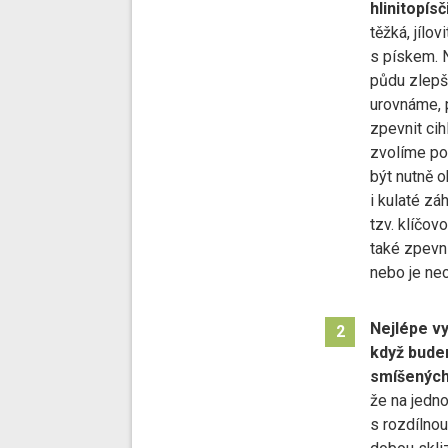
hlinitopísč
těžká, jílo
s pískem. 
půdu zlep
urovnáme,
zpevnit cih
zvolíme po
být nutně 
i kulaté zá
tzv. klíčo
také zpevni
nebo je ne
Nejlépe v
2
když bude
smíšených
že na jedn
s rozdílnou