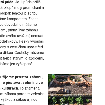
itá půda
. Je-li půda příliš
vitá, zlepšíme ji promícháním
Naopak lehkou, písčitou
šíme kompostem. Záhon
 po obvodu ho můžeme
lami, prkny. Tvar záhonu
dle svého uvážení, nemusí
obdélníkový. Hezky vypadají
hony s cestičkou uprostřed,
vou dírkou. Cestičky můžeme
t třeba starými dlaždicemi,
cháme jen vyšlapané.
yužijeme prostor záhonu,
me pěstovat zeleninu ve
 kulturách
. To znamená,
om záhonu poroste zelenina
 výškou a šířkou a jinou