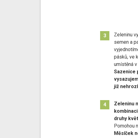
Zeleninu v
3
semen a pa
vyjednotím
pásků, ve 
umístěná v
Sazenice 
vysazujeme
již nehroz
Zeleninu 
4
kombinaci
druhy květ
Pomohou ná
Měsíček ne