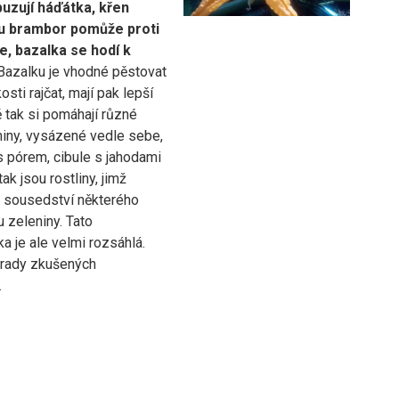
uzují háďátka, křen
u brambor pomůže proti
, bazalka se hodí k
 Bazalku je vhodné pěstovat
osti rajčat, mají pak lepší
ě tak si pomáhají různé
niny, vysázené vedle sebe,
s pórem, cibule s jahodami
tak jsou rostliny, jimž
 sousedství některého
u zeleniny. Tato
a je ale velmi rozsáhlá.
 rady zkušených
.