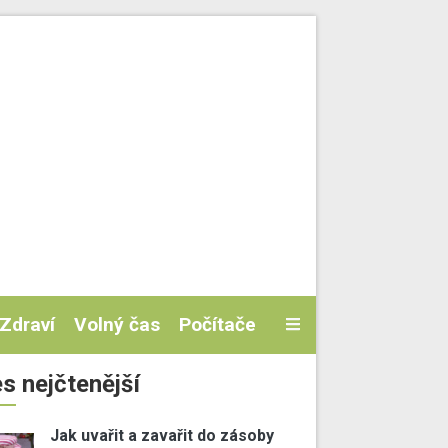
Zdraví
Volný čas
Počítače
s nejčtenější
Jak uvařit a zavařit do zásoby