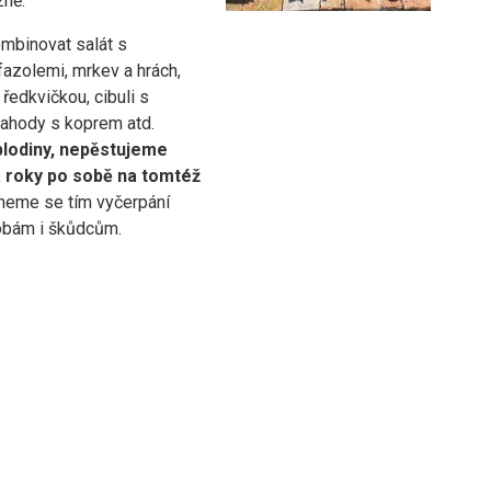
zně.
binovat salát s
fazolemi, mrkev a hrách,
ředkvičkou, cibuli s
jahody s koprem atd.
plodiny, nepěstujeme
a roky po sobě na tomtéž
hneme se tím vyčerpání
obám i škůdcům.