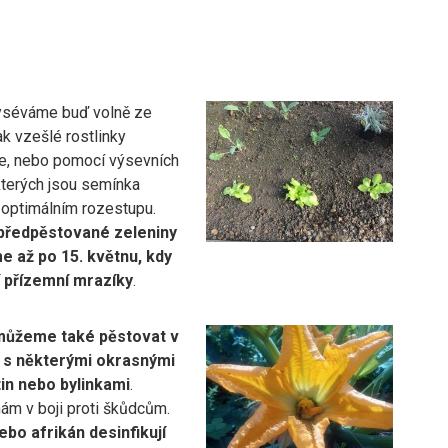
yséváme buď volně ze
k vzešlé rostlinky
e, nebo pomocí výsevních
kterých jsou semínka
 optimálním rozestupu.
předpěstované zeleniny
 až po 15. květnu, kdy
í přízemní mrazíky
.
můžeme také pěstovat v
 s některými okrasnými
in nebo bylinkami
.
m v boji proti škůdcům.
bo afrikán desinfikují