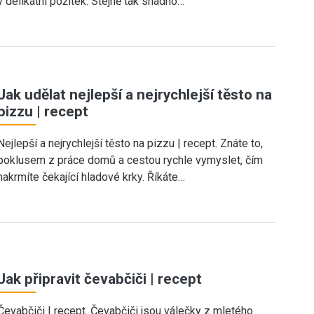
v delikátní požitek. Stejně tak snadno…
Jak udělat nejlepší a nejrychlejší těsto na
pizzu | recept
Nejlepší a nejrychlejší těsto na pizzu | recept. Znáte to,
poklusem z práce domů a cestou rychle vymyslet, čím
nakrmíte čekající hladové krky. Říkáte…
Jak připravit čevabčiči | recept
Čevabčiči | recept. Čevabčiči jsou válečky z mletého