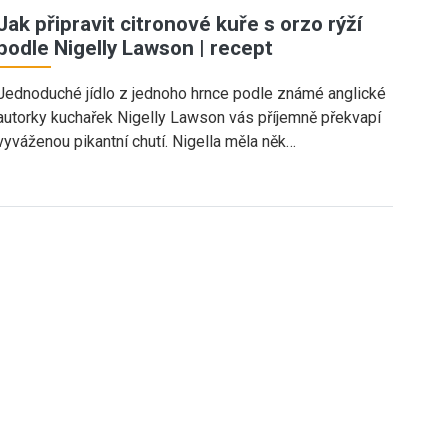
Jak připravit citronové kuře s orzo rýží
podle Nigelly Lawson | recept
Jednoduché jídlo z jednoho hrnce podle známé anglické
autorky kuchařek Nigelly Lawson vás příjemně překvapí
vyváženou pikantní chutí. Nigella měla něk…