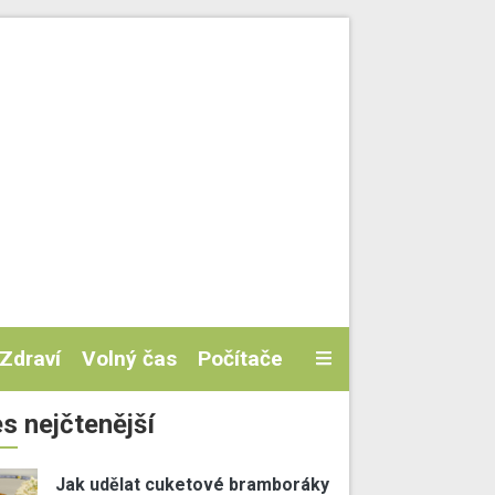
Zdraví
Volný čas
Počítače
s nejčtenější
Jak udělat cuketové bramboráky