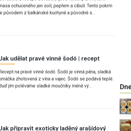
masa ochuceného jen solí, pepřem a cibulí. Tento pokrm
je původem z balkánské kuchyně a původně s…
Jak udělat pravé vinné šodó | recept
Recept na pravé vinné šodó. Šodó je vinná pěna, sladká
omáčka zhotovená z vína a vajec. Šodó se podává teplé.
Dne
Buď jím poléváme sladké moučníky méně vý…
Jak připravit exoticky laděný arašídový