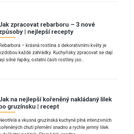
Jak zpracovat rebarboru – 3 nové
způsoby | nejlepší recepty
Rebarbora – krásná rostlina s dekorativními květy je
ozdobou každé zahrádky. Kuchyňsky zpracovat se dají
její silné řapíky, ostatní části rostliny jso…
Jak na nejlepší kořeněný nakládaný lilek
po gruzínsku | recept
Neotřelá a vkusná gruzínská kuchyně plná intenzivních
kořeněných chutí přemění snadno a rychle jemný lilek