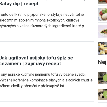
Satay dip | recept
Tento delikátní dip japonského stylu je neuvěřitelně
elegantním spojením mnoha exotických, chuťově
výrazných a velice různorodých ingrediencí, které p…
Jak ugrilovat asijský tofu špíz se
Nej
sezamem | zajímavý recept
Tóny asijské kuchyně jemnému tofu vyloženě svědčí.
Výrazně kořeněné kombinace slaných a sladkých chutí jej
během chvilky přemění v překvapivě int…