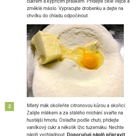
cukrem a kypřicím práškem. Přidejte celé vejce a
změklé máslo. Vypracujte drobenku a dejte na
chvilku do chladu odpočinout.
Mletý mák okořeňte citronovou kůrou a skořicí.
2
Zalijte mlékem a za stálého míchání svařte na
hustější hmotu. Oslaďte podle chuti, přidejte
vanilkový cukr a několik lžic tuzemáku. Nechte
náplň vychladnout.
Doporučuji náplň připravit