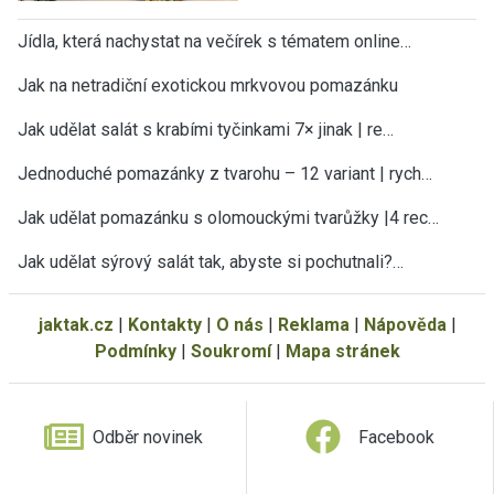
Jídla, která nachystat na večírek s tématem online…
Jak na netradiční exotickou mrkvovou pomazánku
Jak udělat salát s krabími tyčinkami 7× jinak | re…
Jednoduché pomazánky z tvarohu – 12 variant | rych…
Jak udělat pomazánku s olomouckými tvarůžky |4 rec…
Jak udělat sýrový salát tak, abyste si pochutnali?…
jaktak.cz
|
Kontakty
|
O nás
|
Reklama
|
Nápověda
|
Podmínky
|
Soukromí
|
Mapa stránek
Odběr novinek
Facebook