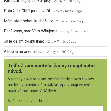
Famózní. Nejlepší likér jaký…
2 roky 7 měsíců ago
Dobrý de. Chtěl jsem uvařit…
2 roky 7 měsíců ago
Mám před sebou kuchařku z…
2 roky 7 měsíců ago
Paní Ivano, moc Vám děkujeme…
2 roky 7 měsíců ago
Já je dělám trošku jinak,…
2 roky 7 měsíců ago
A kde je na orientalnich…
2 roky 7 měsíců ago
Teď už vám neuteče žádný recept nebo
návod.
Všechny nové recepty, sezónní rady, tipy a návody
najdete v pravidelném JakTak zpravodaji ve své e-
mailové schránce. ZDARMA.
Vaše e-mailová adresa