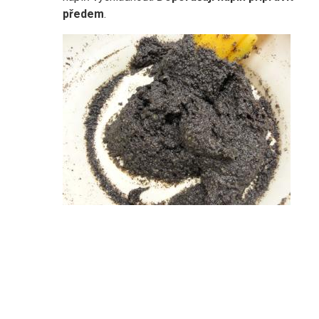
předem
.