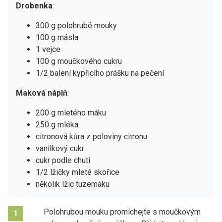
Drobenka
:
300 g polohrubé mouky
100 g másla
1 vejce
100 g moučkového cukru
1/2 balení kypřicího prášku na pečení
Maková náplň
:
200 g mletého máku
250 g mléka
citronová kůra z poloviny citronu
vanilkový cukr
cukr podle chuti
1/2 lžičky mleté skořice
několik lžic tuzemáku
Polohrubou mouku promíchejte s moučkovým
1