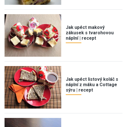
Jak upéct makový
zákusek s tvarohovou
náplní | recept
Jak upéct listový koláč s
náplní z máku a Cottage
sýru | recept