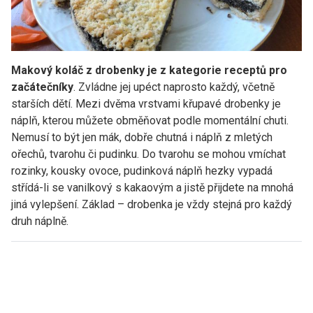
Makový koláč z drobenky je z kategorie receptů pro
začátečníky
. Zvládne jej upéct naprosto každý, včetně
starších dětí. Mezi dvěma vrstvami křupavé drobenky je
náplň, kterou můžete obměňovat podle momentální chuti.
Nemusí to být jen mák, dobře chutná i náplň z mletých
ořechů, tvarohu či pudinku. Do tvarohu se mohou vmíchat
rozinky, kousky ovoce, pudinková náplň hezky vypadá
střídá-li se vanilkový s kakaovým a jistě přijdete na mnohá
jiná vylepšení. Základ – drobenka je vždy stejná pro každý
druh náplně.