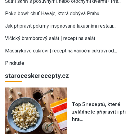
Šatní skříň s posuvnými, nebo otočnými dveřmi? Pra…
Poke bowl: chuť Havaje, která dobývá Prahu
Jak připravit pokrmy inspirované luxusními restaur…
Vlčický bramborový salát | recept na salát
Masarykovo cukroví | recept na vánoční cukroví od…
Pindruše
staroceskerecepty.cz
Top 5 receptů, které
zvládnete připravit i při
hra…