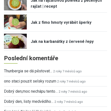
Jak na rajčatovou polévku z pečených
rajčat | recept
Jak z fimo hmoty vyrábět šperky
Jak na karbanátky z červené řepy
Poslední komentáře
Thunbergia se dá pěstovat…
2 roky 7 měsíců ago
ono staci pouzit selsky rozum
2 roky 7 měsíců ago
Dobrý den,moc nechápu tento…
2 roky 7 měsíců ago
Dobrý den, listy medvědího…
2 roky 7 měsíců ago