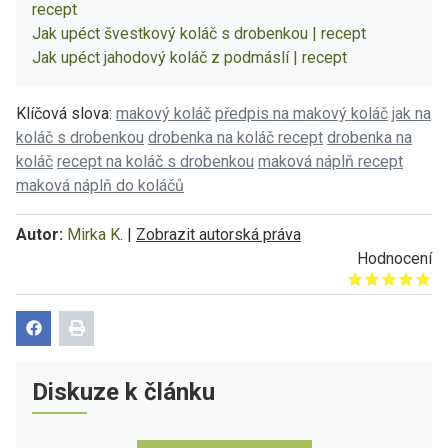
recept
Jak upéct švestkový koláč s drobenkou | recept
Jak upéct jahodový koláč z podmáslí | recept
Klíčová slova:
makový koláč
předpis na makový koláč
jak na
koláč s drobenkou
drobenka na koláč recept
drobenka na
koláč
recept na koláč s drobenkou
maková náplň recept
maková náplň do koláčů
Autor:
Mirka K.
|
Zobrazit autorská práva
Hodnocení
Give it 1/5
Give it 2/5
Give it 3/5
Give it 4/5
Give it 5/5
Diskuze k článku