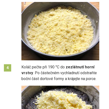
Koláč pečte při 190 °C do
zezlátnutí horní
4
vrstvy
. Po částečném vychladnutí odstraňte
boční část dortové formy a krájejte na porce.